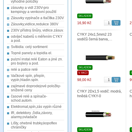
výhodné položky
zásuvky a vidl 230V-pro
kempingy a venkovní použití
SKLADEM
Zásuvky vypínače a tlačítka 230V
16,90 Kč
2
Zásuvky,vidlice,redukce 380V
230V přístroj šnůry, vidlice.zásuv.
CYKY 24x1,5mm2 23
C
odvíječ kabelů s měřením CYKY
vodičů černá barva,…
a pod.
Svítiidla: celý sortiment
Topné panely a topidla el.
pulzní instal.relé Eaton a jiné zn.
pro bojlery a pod.
SKLADEM
relé a patice relé
V AKCI
Vačkové spín, přepín,
vypín,hladin.spín.
98,00 Kč
9
zajímavé doprodejové položky-
snížené ceny
CYKY 2Dx1,5 vodič: modrá,
C
hnědá CYKY-0
h
časové relé a spínače-
schod.autom.
Elektromat,spín,zás vypín různé
IR, detektory ,čidla,závory,
alarmy,ovladače
Lišty, ohebné trubky,kopoflex
chráničky
SKLADEM