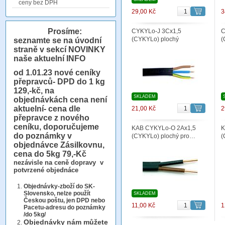
ceny bez DPH
29,00 Kč
3
Prosíme:
CYKYLo-J 3Cx1,5
C
(CYKYLo) plochý
(
seznamte se na úvodní
straně v sekcí NOVINKY
naše aktuelní INFO
od 1.01.23
nové ceníky
přepravců- DPD do 1 kg
129,-kč, na
SKLADEM
objednávkách cena není
aktuelní- cena dle
21,00 Kč
2
přepravce z nového
ceníku, doporučujeme
KAB CYKYLo-O 2Ax1,5
K
do poznámky v
(CYKYLo) plochý pro…
(
objednávce Zásilkovnu,
cena do 5kg 79,-Kč
nezávisle na ceně dopravy v
potvrzené objednáce
Objednávky-zboží do SK-
Slovensko, nelze použít
SKLADEM
Českou poštu, jen DPD nebo
11,00 Kč
1
Pacetu-adresu do poznámky
/do 5kg/
Objednávky
nám můžete