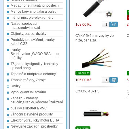
Megaphone, hlasitý příposlech
Měřiče krevního tlaku a pulzu
měřící přístroje-elektroměry
Nářadí,spojovací
169,00 Kč
2
mat,.šrouby,hmožd
Objímky, patice, držáky
CYKY 5x6 mm zbytky viz
C
Produkty pro sváření, svorky,
níže, cena za…
kabel CGZ
svorky-
Svorkovnice-,WAGO,RSA,prop,
můstky
T6 jednotky,signálky.-kontrolky
spínací prvky
SKLADEM
Tepelné a nadproud.ochrany
Transformátory, Zdroje
105,00 Kč
5
Uhlíky
CYKY-J 4Bx1,5
C
Výbojky-aktualisováno
j
Zabezp. - kamery,
bzučák,sirenky, kódovací.zařízení
bužírky silik-068 a PVC
vánoční zlevněné produkty
Elektrohydraulický motor ELHA
Nevyužité základní prostředky
SKLADEM