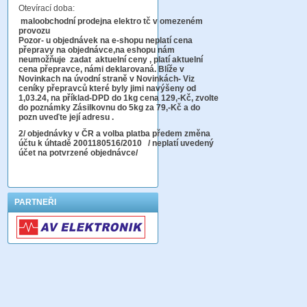
Otevírací doba:
maloobchodní prodejna elektro tč v omezeném
provozu
Pozor-
u objednávek na e-shopu neplatí cena
přepravy na objednávce
,na eshopu nám
neumožňuje zadat aktuelní ceny , platí aktuelní
cena přepravce, námi deklarovaná. Blíže v
Novinkach na úvodní straně v Novinkách- Viz
ceníky přepravců které byly jimi navýšeny od
1,03.24, na příklad-DPD do 1kg cena 129,-Kč,
zvolte
do poznámky Zásilkovnu do 5kg
za 79,-Kč a do
pozn uveďte její adresu .
2
/ objednávky v ČR a volba platba předem změna
účtu k úhtadě 2001180516/2010
/ neplatí uvedený
účet na potvrzené objednávce/
PARTNEŘI