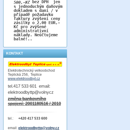
bez DPH jen
500,-Kč
s jednoduchým daňovým
dokladem s daní / v
případě požadavku
faktury zvýšení ceny
zásilky o 2,00 EUR,-
Kč pro zvýšené
administrativní
náklady. Neúčtujeme
balné!..
KONTAKT
Elektrotechnický velkoobchod
Teplická 256, Teplice
www.elektroodbyt.cz
tel.417 533 601 email:
elektroodbyttp@volnycz
změna bankovního
spojení: 2001180516 / 2010
tel.:
+420 417 533 600
email:
elektroodbyttp@volny.cz