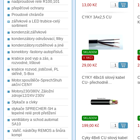
nadproudové relé R100,101
13,00 Kč
1
přepěťové ochrany
Proudové chrániče
CYKY 3Ax2,5 CU
C
zářivkové a LED trubice-celý
sortiment
kondenzát.zářivkové
kondenzátory odrušovací, filtry
kondenzátory.rozběhové a jiné
konektory -fastony-autopřísluš.
SKLADEM
krabice pod vyp a zás, a
V AKCI
rozvodné, lištové
29,00 Kč
2
krabice rozvod, jističové, PL
skříně, S-Box
CYKY 4Bx16 silový kabel
C
Motor.spouštěče-SprechShuh
CU- přechodně…
s
akční CENY
Motory230/380V, Záložní
zdroje12/24V-230V
Stykače a cívky
stykače SPRECHER-SH a
tepelné relé proti přetížení
SKLADEM
ventilátory a schod.automat
SA10
199,00 Kč
1
.Vařič. nástrčky REMOS a šnůra
kompl
Cyky 4Bx6 CU silový kabel
C