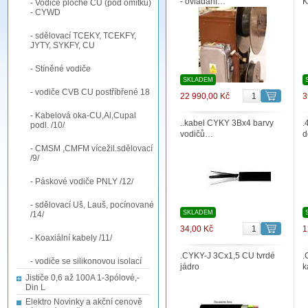
- ovládání…
K
- Vodiče ploché CU (pod omítku)
- CYWD
- sdělovací TCEKY, TCEKFY,
JYTY, SYKFY, CU
- Stíněné vodiče
SKLADEM
- vodiče CVB CU postříbřené 18
22 990,00 Kč
3
- Kabelová oka-CU,Al,Cupal
..kabel CYKY 3Bx4 barvy
.
podl. /10/
vodičů…
d
- CMSM ,CMFM vícežil.sdělovací
/9/
- Páskové vodiče PNLY /12/
- sdělovací Uš, Lauš, pocínované
SKLADEM
/14/
34,00 Kč
1
- Koaxiální kabely /11/
.CYKY-J 3Cx1,5 CU tvrdé
.
- vodiče se silikonovou isolací
jádro
k
Jističe 0,6 až 100A 1-3pólové,-
Din L
Elektro Novinky a akční cenově