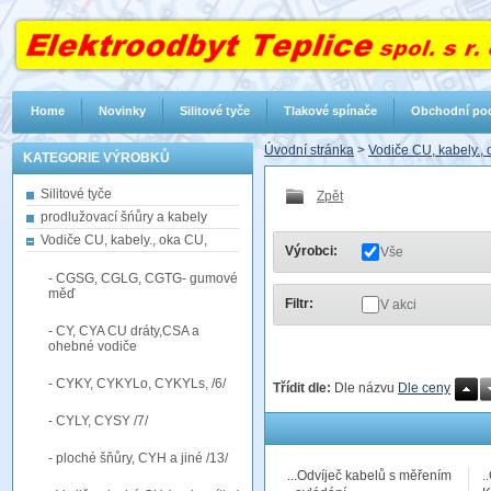
Home
Novinky
Silitové tyče
Tlakové spínače
Obchodní po
Úvodní stránka
>
Vodiče CU, kabely.,
KATEGORIE VÝROBKŮ
Silitové tyče
Zpět
prodlužovací šńůry a kabely
Vodiče CU, kabely., oka CU,
Výrobci:
Vše
- CGSG, CGLG, CGTG- gumové
měď
Filtr:
V akci
- CY, CYA CU dráty,CSA a
ohebné vodiče
- CYKY, CYKYLo, CYKYLs, /6/
Třídit dle:
Dle názvu
Dle ceny
- CYLY, CYSY /7/
- ploché šňůry, CYH a jiné /13/
...Odvíječ kabelů s měřením
.