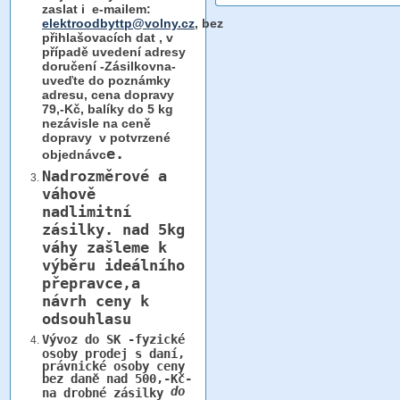
zaslat i e-mailem:
elektroodbyttp@volny.cz
, bez
přihlašovacích dat ,
v
případě uvedení adresy
doručení -Zásilkovna-
uveďte do poznámky
adresu, cena dopravy
79,-Kč, balíky do 5 kg
nezávisle na ceně
dopravy v potvrzené
e.
objednávc
Nadrozměrové a
váhově
nadlimitní
zásilky.
nad 5kg
váhy
zašleme k
výběru ideálního
přepravce,a
návrh ceny k
odsouhlasu
Vývoz do SK -fyzické
osoby prodej s daní,
právnické osoby ceny
bez daně nad 500,-Kč-
do
na drobné zásilky