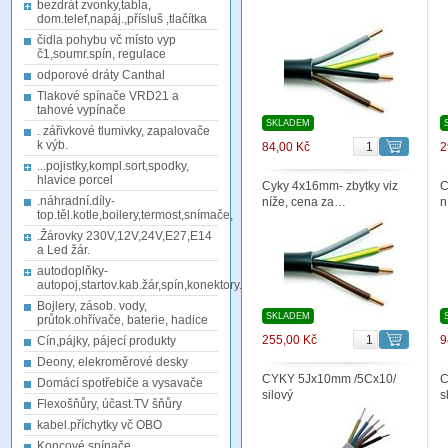
bezdrát zvonky,tabla,
dom.telef,napáj.,přísluš ,tlačítka
čidla pohybu vč místo vyp
č1,soumr.spín, regulace
odporové dráty Canthal
Tlakové spínače VRD21 a
tahové vypínače
SKLADEM
. zářivkové tlumivky, zapalovače
k výb.
84,00 Kč
2
...pojistky,kompl.sort,spodky,
hlavice porcel
Cyky 4x16mm- zbytky viz
C
.náhradní.díly-
níže, cena za…
n
top.těl.kotle,boilery,termost,snímače,
.Žárovky 230V,12V,24V,E27,E14
a Led žár.
autodoplňky-
autopoj,startov.kab.žár,spín,konektory.
Bojlery, zásob. vody,
SKLADEM
průtok.ohřívače, baterie, hadice
255,00 Kč
9
Cín,pájky, pájecí produkty
Deony, elekroměrové desky
CYKY 5Jx10mm /5Cx10/
C
Domácí spotřebiče a vysavače
silový
s
Flexošňůry, účast.TV šňůry
kabel.příchytky vč OBO
Koncové spínače