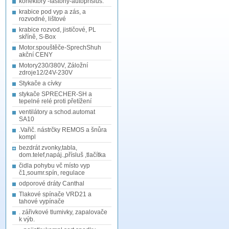
konektory -fastony-autopřísluš.
krabice pod vyp a zás, a
rozvodné, lištové
krabice rozvod, jističové, PL
skříně, S-Box
Motor.spouštěče-SprechShuh
akční CENY
Motory230/380V, Záložní
zdroje12/24V-230V
Stykače a cívky
stykače SPRECHER-SH a
tepelné relé proti přetížení
ventilátory a schod.automat
SA10
.Vařič. nástrčky REMOS a šnůra
kompl
bezdrát zvonky,tabla,
dom.telef,napáj.,přísluš ,tlačítka
čidla pohybu vč místo vyp
č1,soumr.spín, regulace
odporové dráty Canthal
Tlakové spínače VRD21 a
tahové vypínače
. zářivkové tlumivky, zapalovače
k výb.