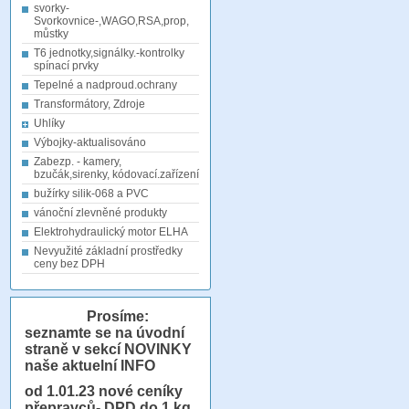
svorky-
Svorkovnice-,WAGO,RSA,prop,
můstky
T6 jednotky,signálky.-kontrolky
spínací prvky
Tepelné a nadproud.ochrany
Transformátory, Zdroje
Uhlíky
Výbojky-aktualisováno
Zabezp. - kamery,
bzučák,sirenky, kódovací.zařízení
bužírky silik-068 a PVC
vánoční zlevněné produkty
Elektrohydraulický motor ELHA
Nevyužité základní prostředky
ceny bez DPH
Prosíme:
seznamte se na úvodní
straně v sekcí NOVINKY
naše aktuelní INFO
od 1.01.23
nové ceníky
přepravců- DPD do 1 kg