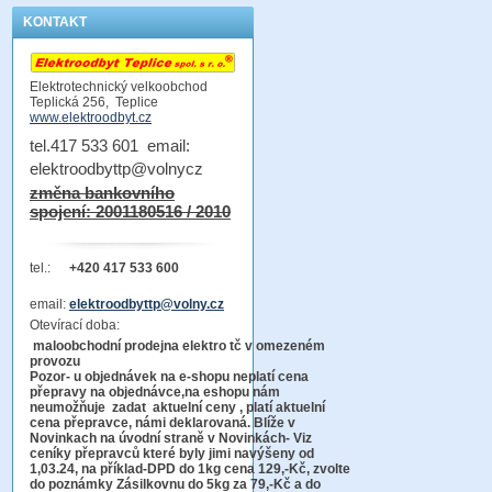
KONTAKT
Elektrotechnický velkoobchod
Teplická 256, Teplice
www.elektroodbyt.cz
tel.417 533 601 email:
elektroodbyttp@volnycz
změna bankovního
spojení: 2001180516 / 2010
tel.:
+420 417 533 600
email:
elektroodbyttp@volny.cz
Otevírací doba:
maloobchodní prodejna elektro tč v omezeném
provozu
Pozor-
u objednávek na e-shopu neplatí cena
přepravy na objednávce
,na eshopu nám
neumožňuje zadat aktuelní ceny , platí aktuelní
cena přepravce, námi deklarovaná. Blíže v
Novinkach na úvodní straně v Novinkách- Viz
ceníky přepravců které byly jimi navýšeny od
1,03.24, na příklad-DPD do 1kg cena 129,-Kč,
zvolte
do poznámky Zásilkovnu do 5kg
za 79,-Kč a do