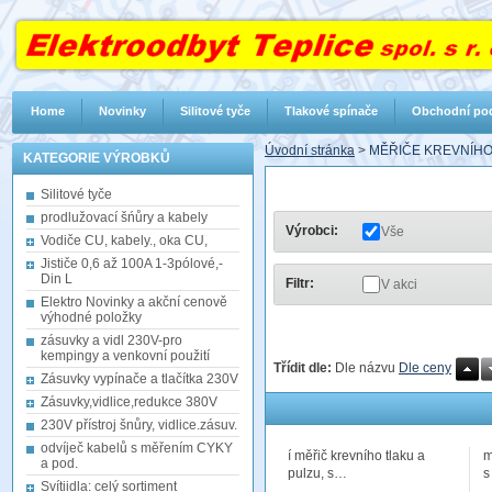
Home
Novinky
Silitové tyče
Tlakové spínače
Obchodní po
Úvodní stránka
>
MĚŘIČE KREVNÍHO
KATEGORIE VÝROBKŮ
Silitové tyče
prodlužovací šńůry a kabely
Výrobci:
Vše
Vodiče CU, kabely., oka CU,
Jističe 0,6 až 100A 1-3pólové,-
Din L
Filtr:
V akci
Elektro Novinky a akční cenově
výhodné položky
zásuvky a vidl 230V-pro
kempingy a venkovní použití
Třídit dle:
Dle názvu
Dle ceny
Zásuvky vypínače a tlačítka 230V
Zásuvky,vidlice,redukce 380V
230V přístroj šnůry, vidlice.zásuv.
odvíječ kabelů s měřením CYKY
í měřič krevního tlaku a
m
a pod.
pulzu, s…
s
Svítiidla: celý sortiment