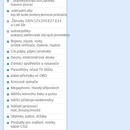
...pojistky,kompl.sort,spodky,
hlavice porcel
.náhradní.díly-
top.těl.kotle,boilery,termost,snímače,
.Žárovky 230V,12V,24V,E27,E14
a Led žár.
autodoplňky-
autopoj,startov.kab.žár,spín,konektory.
Bojlery, zásob. vody,
průtok.ohřívače, baterie, hadice
Cín,pájky, pájecí produkty
Deony, elekroměrové desky
Domácí spotřebiče a vysavače
Flexošňůry, účast.TV šňůry
kabel.příchytky vč OBO
Koncové spínače
Megaphone, hlasitý příposlech
Měřiče krevního tlaku a pulzu
měřící přístroje-elektroměry
Nářadí,spojovací
mat,.šrouby,hmožd
Objímky, patice, držáky
Produkty pro sváření, svorky,
kabel CGZ