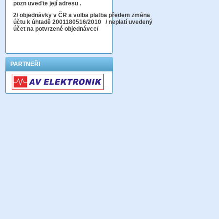
pozn uveďte její adresu .
2
/ objednávky v ČR a volba platba předem změna
účtu k úhtadě 2001180516/2010
/ neplatí uvedený
účet na potvrzené objednávce/
PARTNEŘI