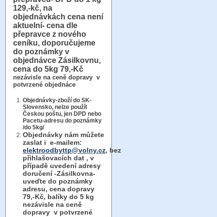
129,-kč, na
objednávkách cena není
aktuelní- cena dle
přepravce z nového
ceníku, doporučujeme
do poznámky v
objednávce Zásilkovnu,
cena do 5kg 79,-Kč
nezávisle na ceně dopravy v
potvrzené objednáce
Objednávky-zboží do SK-
Slovensko, nelze použít
Českou poštu, jen DPD nebo
Pacetu-adresu do poznámky
/do 5kg/
Objednávky
nám můžete
zaslat i e-mailem:
elektroodbyttp@volny.cz
, bez
přihlašovacích dat ,
v
případě uvedení adresy
doručení -Zásilkovna-
uveďte do poznámky
adresu, cena dopravy
79,-Kč, balíky do 5 kg
nezávisle na ceně
dopravy v potvrzené