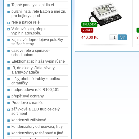
Topné panely a topidla el.
pulzní instal.relé Eaton a jiné zn.
pro bojlery a pod.
relé a patice relé
SKLADEM
Vačkové spín, přepín,
V AKCI
vypín,hladin.spín.
440,00 Kč
3
zajímavé doprodejové položky-
snížené ceny
časové relé a spínače-
schod.autom.
Elektromat,spín,zás vypín různé
IR, detektory ,čidla,závory,
alarmy,ovladače
Lišty, ohebné trubky,kopoflex
chráničky
nadproudové relé R100,101
přepěťové ochrany
Proudové chrániče
zářivkové a LED trubice-celý
sortiment
kondenzát.zářivkové
kondenzátory odrušovací, filtry
kondenzátory.rozběhové a jiné