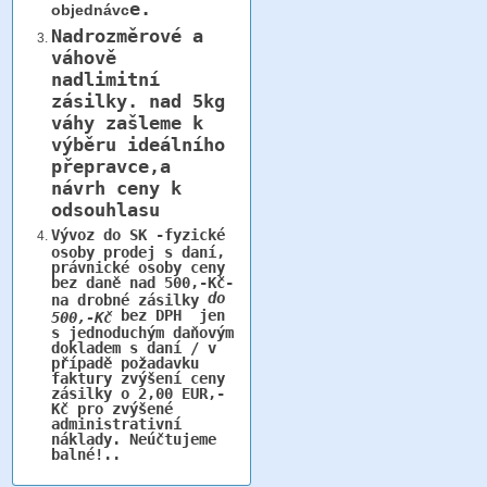
e.
objednávc
Nadrozměrové a
váhově
nadlimitní
zásilky.
nad 5kg
váhy
zašleme k
výběru ideálního
přepravce,a
návrh ceny k
odsouhlasu
Vývoz do SK -fyzické
osoby prodej s daní,
právnické osoby ceny
bez daně nad 500,-Kč-
do
na drobné zásilky
bez DPH jen
500,-Kč
s jednoduchým daňovým
dokladem s daní / v
případě požadavku
faktury zvýšení ceny
zásilky o 2,00 EUR,-
Kč pro zvýšené
administrativní
náklady. Neúčtujeme
balné!..