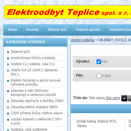
Home
Novinky
Silitové tyče
Tlakové spínače
Obchodní po
Úvodní stránka
>
OBJÍMKY, PATICE,
KATEGORIE VÝROBKŮ
Silitové tyče
prodlužovací šńůry a kabely
Výrobci:
Vše
Vodiče CU, kabely., oka CU,
Jističe 0,6 až 100A 1-3pólové,-
Din L
Filtr:
V akci
Elektro Novinky a akční cenově
výhodné položky
zásuvky a vidl 230V-pro
kempingy a venkovní použití
Třídit dle:
Dle názvu
Dle ceny
Zásuvky vypínače a tlačítka 230V
Zásuvky,vidlice,redukce 380V
230V přístroj šnůry, vidlice.zásuv.
odvíječ kabelů s měřením CYKY
Držák halog. trubice R7s,
O
a pod.
78mm
T
Svítiidla: celý sortiment