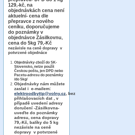
129,-kč, na
objednávkách cena není
aktuelní- cena dle
přepravce z nového
ceníku, doporučujeme
do poznámky v
objednávce Zásilkovnu,
cena do 5kg 79,-Kč
nezávisle na ceně dopravy v
potvrzené objednáce
Objednávky-zboží do SK-
Slovensko, nelze použít
Českou poštu, jen DPD nebo
Pacetu-adresu do poznámky
/do 5kg/
Objednávky
nám můžete
zaslat i e-mailem:
elektroodbyttp@volny.cz
, bez
přihlašovacích dat ,
v
případě uvedení adresy
doručení -Zásilkovna-
uveďte do poznámky
adresu, cena dopravy
79,-Kč, balíky do 5 kg
nezávisle na ceně
dopravy v potvrzené