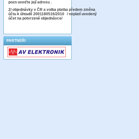
pozn uveďte její adresu .
2
/ objednávky v ČR a volba platba předem změna
účtu k úhtadě 2001180516/2010
/ neplatí uvedený
účet na potvrzené objednávce/
PARTNEŘI