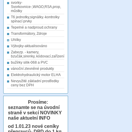
svorky-
Svorkovnice-,WAGO,RSA,prop,
můstky
T6 jednotky,signálky.-kontrolky
spínací prvky
Tepelné a nadproud.ochrany
Transformátory, Zdroje
Uhlíky
Výbojky-aktualisováno
Zabezp. - kamery,
bzučák,sirenky, kódovací.zařízení
bužírky silik-068 a PVC
vánoční zlevněné produkty
Elektrohydraulický motor ELHA
Nevyužité základní prostředky
ceny bez DPH
Prosíme:
seznamte se na úvodní
straně v sekcí NOVINKY
naše aktuelní INFO
od 1.01.23
nové ceníky
přepravců- DPD do 1 kg