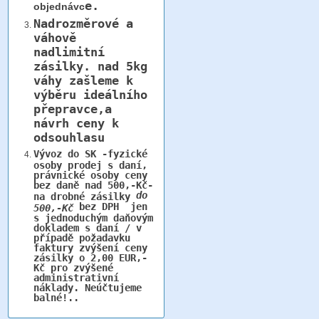
e.
objednávc
Nadrozměrové a
váhově
nadlimitní
zásilky.
nad 5kg
váhy
zašleme k
výběru ideálního
přepravce,a
návrh ceny k
odsouhlasu
Vývoz do SK -fyzické
osoby prodej s daní,
právnické osoby ceny
bez daně nad 500,-Kč-
do
na drobné zásilky
bez DPH jen
500,-Kč
s jednoduchým daňovým
dokladem s daní / v
případě požadavku
faktury zvýšení ceny
zásilky o 2,00 EUR,-
Kč pro zvýšené
administrativní
náklady. Neúčtujeme
balné!..