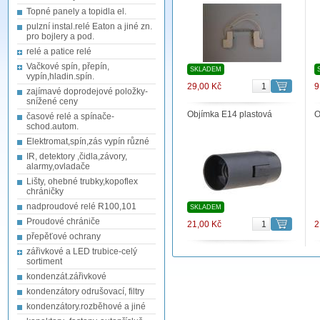
Topné panely a topidla el.
pulzní instal.relé Eaton a jiné zn.
pro bojlery a pod.
relé a patice relé
Vačkové spín, přepín,
SKLADEM
vypín,hladin.spín.
29,00 Kč
9
zajímavé doprodejové položky-
snížené ceny
Objímka E14 plastová
O
časové relé a spínače-
schod.autom.
Elektromat,spín,zás vypín různé
IR, detektory ,čidla,závory,
alarmy,ovladače
Lišty, ohebné trubky,kopoflex
chráničky
nadproudové relé R100,101
SKLADEM
Proudové chrániče
21,00 Kč
2
přepěťové ochrany
zářivkové a LED trubice-celý
sortiment
kondenzát.zářivkové
kondenzátory odrušovací, filtry
kondenzátory.rozběhové a jiné