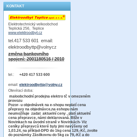
KONTAKT
Elektrotechnický velkoobchod
Teplická 256, Teplice
www.elektroodbyt.cz
tel.417 533 601 email:
elektroodbyttp@volnycz
změna bankovního
spojení: 2001180516 / 2010
tel.:
+420 417 533 600
email:
elektroodbyttp@volny.cz
Otevírací doba:
maloobchodní prodejna elektro tč v omezeném
provozu
Pozor-
u objednávek na e-shopu neplatí cena
přepravy na objednávce
,na eshopu nám
neumožňuje zadat aktuelní ceny , platí aktuelní
cena přepravce, námi deklarovaná. Blíže v
Novinkach na úvodní straně v Novinkách- Viz
ceníky přepravců které byly jimi navýšeny od
1,03.24, na příklad-DPD do 1kg cena 129,-Kč,
zvolte
do poznámky Zásilkovnu do 5kg
za 79,-Kč a do