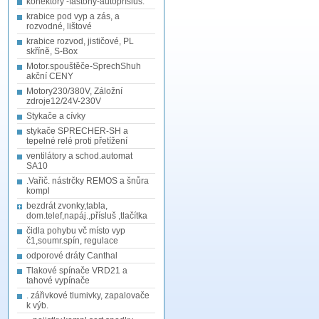
konektory -fastony-autopřísluš.
krabice pod vyp a zás, a
rozvodné, lištové
krabice rozvod, jističové, PL
skříně, S-Box
Motor.spouštěče-SprechShuh
akční CENY
Motory230/380V, Záložní
zdroje12/24V-230V
Stykače a cívky
stykače SPRECHER-SH a
tepelné relé proti přetížení
ventilátory a schod.automat
SA10
.Vařič. nástrčky REMOS a šnůra
kompl
bezdrát zvonky,tabla,
dom.telef,napáj.,přísluš ,tlačítka
čidla pohybu vč místo vyp
č1,soumr.spín, regulace
odporové dráty Canthal
Tlakové spínače VRD21 a
tahové vypínače
. zářivkové tlumivky, zapalovače
k výb.