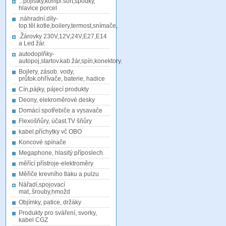
...pojistky,kompl.sort,spodky,
hlavice porcel
.náhradní.díly-
top.těl.kotle,boilery,termost,snímače,
.Žárovky 230V,12V,24V,E27,E14
a Led žár.
autodoplňky-
autopoj,startov.kab.žár,spín,konektory.
Bojlery, zásob. vody,
průtok.ohřívače, baterie, hadice
Cín,pájky, pájecí produkty
Deony, elekroměrové desky
Domácí spotřebiče a vysavače
Flexošňůry, účast.TV šňůry
kabel.příchytky vč OBO
Koncové spínače
Megaphone, hlasitý příposlech
měřící přístroje-elektroměry
Měřiče krevního tlaku a pulzu
Nářadí,spojovací
mat,.šrouby,hmožd
Objímky, patice, držáky
Produkty pro sváření, svorky,
kabel CGZ