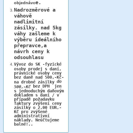
e.
objednávc
Nadrozměrové a
váhově
nadlimitní
zásilky.
nad 5kg
váhy
zašleme k
výběru ideálního
přepravce,a
návrh ceny k
odsouhlasu
Vývoz do SK -fyzické
osoby prodej s daní,
právnické osoby ceny
bez daně nad 500,-Kč-
do
na drobné zásilky
bez DPH jen
500,-Kč
s jednoduchým daňovým
dokladem s daní / v
případě požadavku
faktury zvýšení ceny
zásilky o 2,00 EUR,-
Kč pro zvýšené
administrativní
náklady. Neúčtujeme
balné!..