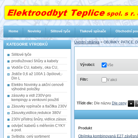
Home
Novinky
Silitové tyče
Tlakové spínače
Obchodní po
Úvodní stránka
>
OBJÍMKY, PATICE,
KATEGORIE VÝROBKŮ
Silitové tyče
prodlužovací šńůry a kabely
Výrobci:
Vše
Vodiče CU, kabely., oka CU,
Jističe 0,6 až 100A 1-3pólové,-
Din L
Filtr:
V akci
Elektro Novinky a akční cenově
výhodné položky
zásuvky a vidl 230V-pro
kempingy a venkovní použití
Třídit dle:
Dle názvu
Dle ceny
Zásuvky vypínače a tlačítka 230V
Zásuvky,vidlice,redukce 380V
230V přístroj šnůry, vidlice.zásuv.
odvíječ kabelů s měřením CYKY
Produkt
a pod.
Objímka kombinovaná E27 závěsn
Svítiidla: celý sortiment