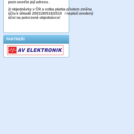
pozn uveďte její adresu .
2
/ objednávky v ČR a volba platba předem změna
účtu k úhtadě 2001180516/2010
/ neplatí uvedený
účet na potvrzené objednávce/
PARTNEŘI