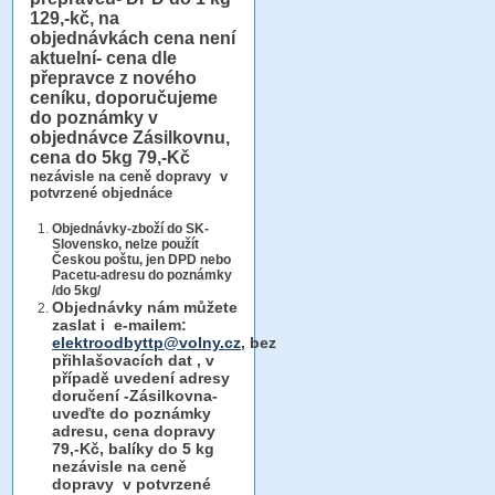
129,-kč, na
objednávkách cena není
aktuelní- cena dle
přepravce z nového
ceníku, doporučujeme
do poznámky v
objednávce Zásilkovnu,
cena do 5kg 79,-Kč
nezávisle na ceně dopravy v
potvrzené objednáce
Objednávky-zboží do SK-
Slovensko, nelze použít
Českou poštu, jen DPD nebo
Pacetu-adresu do poznámky
/do 5kg/
Objednávky
nám můžete
zaslat i e-mailem:
elektroodbyttp@volny.cz
, bez
přihlašovacích dat ,
v
případě uvedení adresy
doručení -Zásilkovna-
uveďte do poznámky
adresu, cena dopravy
79,-Kč, balíky do 5 kg
nezávisle na ceně
dopravy v potvrzené