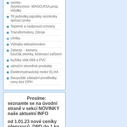
svorky-
Svorkovnice-,WAGO,RSA,prop,
můstky
T6 jednotky,signálky.-kontrolky
spínací prvky
Tepelné a nadproud.ochrany
Transformátory, Zdroje
Uhlíky
Výbojky-aktualisováno
Zabezp. - kamery,
bzučák,sirenky, kódovací.zařízení
bužírky silik-068 a PVC
vánoční zlevněné produkty
Elektrohydraulický motor ELHA
Nevyužité základní prostředky
ceny bez DPH
Prosíme:
seznamte se na úvodní
straně v sekcí NOVINKY
naše aktuelní INFO
od 1.01.23
nové ceníky
přepravců- DPD do 1 kg