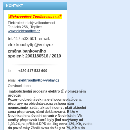
KONTAKT
Elektrotechnický velkoobchod
Teplická 256, Teplice
www.elektroodbyt.cz
tel.417 533 601 email:
elektroodbyttp@volnycz
změna bankovního
spojení: 2001180516 / 2010
tel.:
+420 417 533 600
email:
elektroodbyttp@volny.cz
Otevírací doba:
maloobchodní prodejna elektro tč v omezeném
provozu
Pozor-
u objednávek na e-shopu neplatí cena
přepravy na objednávce
,na eshopu nám
neumožňuje zadat aktuelní ceny , platí aktuelní
cena přepravce, námi deklarovaná. Blíže v
Novinkach na úvodní straně v Novinkách- Viz
ceníky přepravců které byly jimi navýšeny od
1,03.24, na příklad-DPD do 1kg cena 129,-Kč,
zvolte
do poznámky Zásilkovnu do 5kg
za 79,-Kč a do