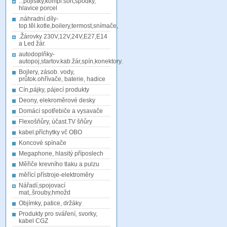
...pojistky,kompl.sort,spodky,
hlavice porcel
.náhradní.díly-
top.těl.kotle,boilery,termost,snímače,
.Žárovky 230V,12V,24V,E27,E14
a Led žár.
autodoplňky-
autopoj,startov.kab.žár,spín,konektory.
Bojlery, zásob. vody,
průtok.ohřívače, baterie, hadice
Cín,pájky, pájecí produkty
Deony, elekroměrové desky
Domácí spotřebiče a vysavače
Flexošňůry, účast.TV šňůry
kabel.příchytky vč OBO
Koncové spínače
Megaphone, hlasitý příposlech
Měřiče krevního tlaku a pulzu
měřící přístroje-elektroměry
Nářadí,spojovací
mat,.šrouby,hmožd
Objímky, patice, držáky
Produkty pro sváření, svorky,
kabel CGZ