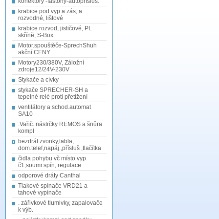
konektory -fastony-autopřísluš.
krabice pod vyp a zás, a
rozvodné, lištové
krabice rozvod, jističové, PL
skříně, S-Box
Motor.spouštěče-SprechShuh
akční CENY
Motory230/380V, Záložní
zdroje12/24V-230V
Stykače a cívky
stykače SPRECHER-SH a
tepelné relé proti přetížení
ventilátory a schod.automat
SA10
.Vařič. nástrčky REMOS a šnůra
kompl
bezdrát zvonky,tabla,
dom.telef,napáj.,přísluš ,tlačítka
čidla pohybu vč místo vyp
č1,soumr.spín, regulace
odporové dráty Canthal
Tlakové spínače VRD21 a
tahové vypínače
. zářivkové tlumivky, zapalovače
k výb.