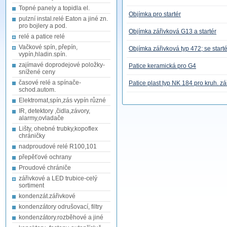
Topné panely a topidla el.
Objímka pro startér
pulzní instal.relé Eaton a jiné zn.
pro bojlery a pod.
Objímka zářivková G13 a startér
relé a patice relé
Vačkové spín, přepín,
Objímka zářivková typ 472; se start
vypín,hladin.spín.
zajímavé doprodejové položky-
Patice keramická pro G4
snížené ceny
časové relé a spínače-
Patice plast typ NK 184 pro kruh. zá
schod.autom.
Elektromat,spín,zás vypín různé
IR, detektory ,čidla,závory,
alarmy,ovladače
Lišty, ohebné trubky,kopoflex
chráničky
nadproudové relé R100,101
přepěťové ochrany
Proudové chrániče
zářivkové a LED trubice-celý
sortiment
kondenzát.zářivkové
kondenzátory odrušovací, filtry
kondenzátory.rozběhové a jiné