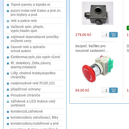
Topné panely a topidla el.
pulzní instal.relé Eaton a jiné zn.
pro bojlery a pod.
relé a patice relé
Vačkové spín, přepín,
vypín,hladin.spín.
279,00 Kč
1
zajímavé doprodejové položky-
snížené ceny
bezpeč. tlačítko pro
D
časové relé a spínače-
nouzové zastavení…
S
schod.autom.
Elektromat,spín,zás vypín různé
IR, detektory ,čidla,závory,
alarmy,ovladače
Lišty, ohebné trubky,kopoflex
chráničky
nadproudové relé R100,101
přepěťové ochrany
64,00 Kč
1
Proudové chrániče
zářivkové a LED trubice-celý
sortiment
kondenzát.zářivkové
kondenzátory odrušovací, filtry
kondenzátory.rozběhové a jiné