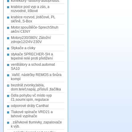
konektory -fastony-autopřísluš.
krabice pod vyp a zás, a
rozvodné, lištové
krabice rozvod, jističové, PL
skříně, S-Box
Motor.spouštěče-SprechShuh
akční CENY
Motory230/380V, Záložní
zdroje12/24V-230V
Stykače a cívky
stykače SPRECHER-SH a
tepelné relé proti přetížení
ventilátory a schod.automat
SA10
.Vařič. nástrčky REMOS a šnůra
kompl
bezdrát zvonky,tabla,
dom.telef,napáj.,přísluš ,tlačítka
čidla pohybu vč místo vyp
č1,soumr.spín, regulace
odporové dráty Canthal
Tlakové spínače VRD21 a
tahové vypínače
. zářivkové tlumivky, zapalovače
k výb.