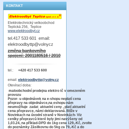
KONTAKT
Elektrotechnický velkoobchod
Teplická 256, Teplice
www.elektroodbyt.cz
tel.417 533 601 email:
elektroodbyttp@volnycz
změna bankovního
spojení: 2001180516 / 2010
tel.:
+420 417 533 600
email:
elektroodbyttp@volny.cz
Otevírací doba:
maloobchodní prodejna elektro tč v omezeném
provozu
Pozor-
u objednávek na e-shopu neplatí cena
přepravy na objednávce
,na eshopu nám
neumožňuje zadat aktuelní ceny , platí aktuelní
cena přepravce, námi deklarovaná. Blíže v
Novinkach na úvodní straně v Novinkách- Viz
ceníky přepravců které byly jimi navýšeny od
1,03.24, na příklad-DPD do 1kg cena 129,-Kč,
zvolte
do poznámky Zásilkovnu do 5kg
za 79,-Kč a do