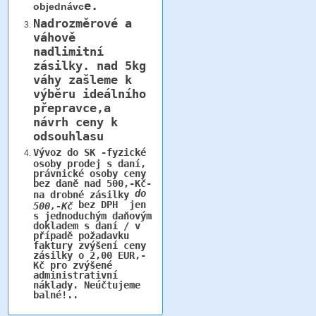
e.
objednávc
Nadrozměrové a
váhově
nadlimitní
zásilky.
nad 5kg
váhy
zašleme k
výběru ideálního
přepravce,a
návrh ceny k
odsouhlasu
Vývoz do SK -fyzické
osoby prodej s daní,
právnické osoby ceny
bez daně nad 500,-Kč-
do
na drobné zásilky
bez DPH jen
500,-Kč
s jednoduchým daňovým
dokladem s daní / v
případě požadavku
faktury zvýšení ceny
zásilky o 2,00 EUR,-
Kč pro zvýšené
administrativní
náklady. Neúčtujeme
balné!..