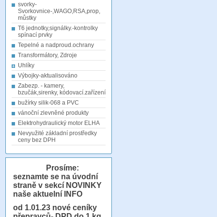
svorky-
Svorkovnice-,WAGO,RSA,prop,
můstky
T6 jednotky,signálky.-kontrolky
spínací prvky
Tepelné a nadproud.ochrany
Transformátory, Zdroje
Uhlíky
Výbojky-aktualisováno
Zabezp. - kamery,
bzučák,sirenky, kódovací.zařízení
bužírky silik-068 a PVC
vánoční zlevněné produkty
Elektrohydraulický motor ELHA
Nevyužité základní prostředky
ceny bez DPH
Prosíme:
seznamte se na úvodní
straně v sekcí NOVINKY
naše aktuelní INFO
od 1.01.23
nové ceníky
přepravců- DPD do 1 kg