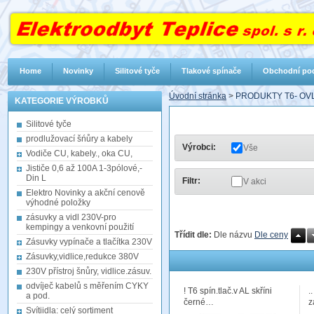
Home
Novinky
Silitové tyče
Tlakové spínače
Obchodní po
Úvodní stránka
>
PRODUKTY T6- OVL
KATEGORIE VÝROBKŮ
Silitové tyče
prodlužovací šńůry a kabely
Výrobci:
Vše
Vodiče CU, kabely., oka CU,
Jističe 0,6 až 100A 1-3pólové,-
Din L
Filtr:
V akci
Elektro Novinky a akční cenově
výhodné položky
zásuvky a vidl 230V-pro
kempingy a venkovní použití
Třídit dle:
Dle názvu
Dle ceny
Zásuvky vypínače a tlačítka 230V
Zásuvky,vidlice,redukce 380V
230V přístroj šnůry, vidlice.zásuv.
odvíječ kabelů s měřením CYKY
! T6 spín.tlač.v AL skříni
.
a pod.
černé…
z
Svítiidla: celý sortiment