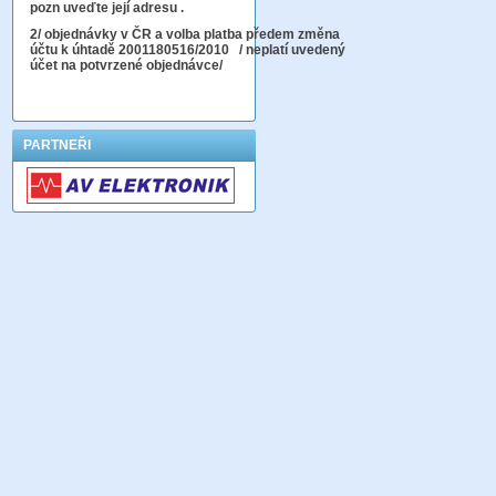
pozn uveďte její adresu .
2
/ objednávky v ČR a volba platba předem změna
účtu k úhtadě 2001180516/2010
/ neplatí uvedený
účet na potvrzené objednávce/
PARTNEŘI