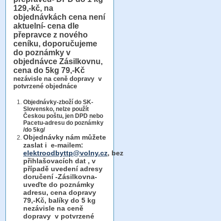
129,-kč, na
objednávkách cena není
aktuelní- cena dle
přepravce z nového
ceníku, doporučujeme
do poznámky v
objednávce Zásilkovnu,
cena do 5kg 79,-Kč
nezávisle na ceně dopravy v
potvrzené objednáce
Objednávky-zboží do SK-
Slovensko, nelze použít
Českou poštu, jen DPD nebo
Pacetu-adresu do poznámky
/do 5kg/
Objednávky
nám můžete
zaslat i e-mailem:
elektroodbyttp@volny.cz
, bez
přihlašovacích dat ,
v
případě uvedení adresy
doručení -Zásilkovna-
uveďte do poznámky
adresu, cena dopravy
79,-Kč, balíky do 5 kg
nezávisle na ceně
dopravy v potvrzené