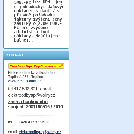
bez DPH jen
500,-Kč
s jednoduchým daňovým
dokladem s daní / v
případě požadavku
faktury zvýšení ceny
zásilky o 2,00 EUR,-
Kč pro zvýšené
administrativní
náklady. Neúčtujeme
balné!..
KONTAKT
Elektrotechnický velkoobchod
Teplická 256, Teplice
www.elektroodbyt.cz
tel.417 533 601 email:
elektroodbyttp@volnycz
změna bankovního
spojení: 2001180516 / 2010
tel.:
+420 417 533 600
email:
elektroodbyttp@volny.cz