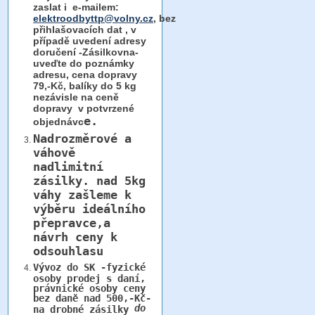
zaslat i e-mailem:
elektroodbyttp@volny.cz
, bez
přihlašovacích dat ,
v
případě uvedení adresy
doručení -Zásilkovna-
uveďte do poznámky
adresu, cena dopravy
79,-Kč, balíky do 5 kg
nezávisle na ceně
dopravy v potvrzené
e.
objednávc
Nadrozměrové a
váhově
nadlimitní
zásilky.
nad 5kg
váhy
zašleme k
výběru ideálního
přepravce,a
návrh ceny k
odsouhlasu
Vývoz do SK -fyzické
osoby prodej s daní,
právnické osoby ceny
bez daně nad 500,-Kč-
do
na drobné zásilky