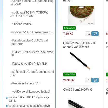
barvy…
i
- Vodiče ploché CU (pod omítku)
- CYWD
- sdělovací TCEKY, TCEKFY,
JYTY, SYKFY, CU
- Stíněné vodiče
SKLADEM
- vodiče CVB CU postříbřené 18
7,50 Kč
8
- Kabelová oka-CU,Al,Cupal
CYA6 černá CU HO7V-K
C
podl. /10/
ohebný vodič česká…
v
- CMSM ,CMFM vícežil.sdělovací
/9/
- Páskové vodiče PNLY /12/
- sdělovací Uš, Lauš, pocínované
SKLADEM
/14/
24,90 Kč
1
- Koaxiální kabely /11/
CYA50 černá HO7V-K
C
- vodiče se silikonovou isolací
P
Jističe 0,6 až 100A 1-3pólové,-
Din L
Elektro Novinky a akční cenově