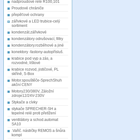
nadproudové relé R100,101
Proudové chrániče
přepěťové ochrany
zářivkové a LED trubice-celý
sortiment
kondenzát.zářivkové
kondenzátory odrušovací, filtry
kondenzátory.rozběhové a jiné
konektory -fastony-autopřísluš.
krabice pod vyp a zás, a
rozvodné, lištové
krabice rozvod, jističové, PL
skříně, S-Box
Motor.spouštěče-SprechShuh
akční CENY
Motory230/380V, Záložní
zdroje12/24V-230V
Stykače a cívky
stykače SPRECHER-SH a
tepelné relé proti přetížení
ventilátory a schod.automat
SA10
.Vařič. nástrčky REMOS a šnůra
kompl