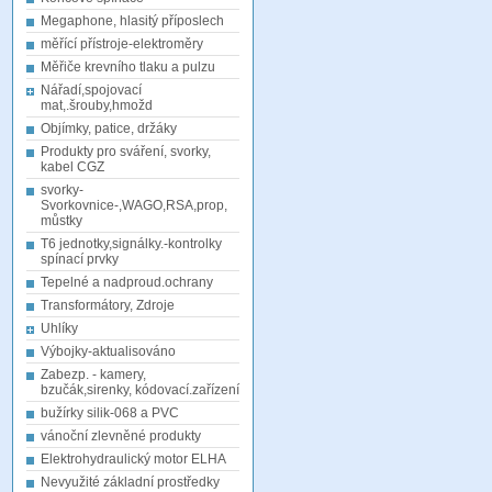
Megaphone, hlasitý příposlech
měřící přístroje-elektroměry
Měřiče krevního tlaku a pulzu
Nářadí,spojovací
mat,.šrouby,hmožd
Objímky, patice, držáky
Produkty pro sváření, svorky,
kabel CGZ
svorky-
Svorkovnice-,WAGO,RSA,prop,
můstky
T6 jednotky,signálky.-kontrolky
spínací prvky
Tepelné a nadproud.ochrany
Transformátory, Zdroje
Uhlíky
Výbojky-aktualisováno
Zabezp. - kamery,
bzučák,sirenky, kódovací.zařízení
bužírky silik-068 a PVC
vánoční zlevněné produkty
Elektrohydraulický motor ELHA
Nevyužité základní prostředky