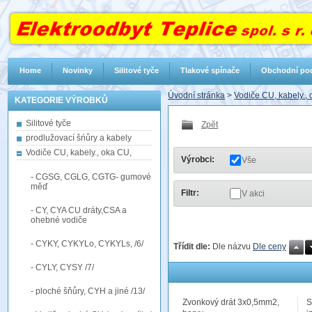
Home
Novinky
Silitové tyče
Tlakové spínače
Obchodní po
Úvodní stránka
>
Vodiče CU, kabely.,
KATEGORIE VÝROBKŮ
Silitové tyče
Zpět
prodlužovací šńůry a kabely
Vodiče CU, kabely., oka CU,
Výrobci:
Vše
- CGSG, CGLG, CGTG- gumové
měď
Filtr:
V akci
- CY, CYA CU dráty,CSA a
ohebné vodiče
- CYKY, CYKYLo, CYKYLs, /6/
Třídit dle:
Dle názvu
Dle ceny
- CYLY, CYSY /7/
- ploché šňůry, CYH a jiné /13/
Zvonkový drát 3x0,5mm2,
S