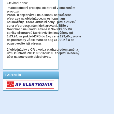
Otevírací doba:
maloobchodní prodejna elektro tč v omezeném
provozu
Pozor-
u objednávek na e-shopu neplatí cena
přepravy na objednávce
,na eshopu nám
neumožňuje zadat aktuelní ceny , platí aktuelní
cena přepravce, námi deklarovaná. Blíže v
Novinkach na úvodní straně v Novinkách- Viz
ceníky přepravců které byly jimi navýšeny od
1,03.24, na příklad-DPD do 1kg cena 129,-Kč,
zvolte
do poznámky Zásilkovnu do 5kg
za 79,-Kč a do
pozn uveďte její adresu .
2
/ objednávky v ČR a volba platba předem změna
účtu k úhtadě 2001180516/2010
/ neplatí uvedený
účet na potvrzené objednávce/
PARTNEŘI