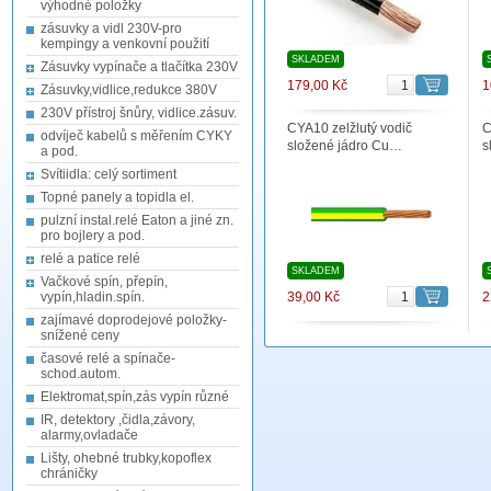
výhodné položky
zásuvky a vidl 230V-pro
kempingy a venkovní použití
SKLADEM
Zásuvky vypínače a tlačítka 230V
179,00 Kč
1
Zásuvky,vidlice,redukce 380V
230V přístroj šnůry, vidlice.zásuv.
CYA10 zelžlutý vodič
C
odvíječ kabelů s měřením CYKY
složené jádro Cu…
s
a pod.
Svítiidla: celý sortiment
Topné panely a topidla el.
pulzní instal.relé Eaton a jiné zn.
pro bojlery a pod.
relé a patice relé
SKLADEM
Vačkové spín, přepín,
vypín,hladin.spín.
39,00 Kč
2
zajímavé doprodejové položky-
snížené ceny
časové relé a spínače-
schod.autom.
Elektromat,spín,zás vypín různé
IR, detektory ,čidla,závory,
alarmy,ovladače
Lišty, ohebné trubky,kopoflex
chráničky