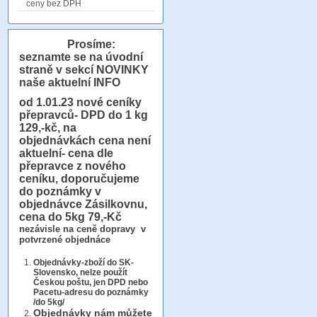
ceny bez DPH
Prosíme:
seznamte se na úvodní
straně v sekcí NOVINKY
naše aktuelní INFO
od 1.01.23
nové ceníky
přepravců- DPD do 1 kg
129,-kč, na
objednávkách cena není
aktuelní- cena dle
přepravce z nového
ceníku, doporučujeme
do poznámky v
objednávce Zásilkovnu,
cena do 5kg 79,-Kč
nezávisle na ceně dopravy v
potvrzené objednáce
Objednávky-zboží do SK-
Slovensko, nelze použít
Českou poštu, jen DPD nebo
Pacetu-adresu do poznámky
/do 5kg/
Objednávky
nám můžete