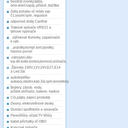
bezdrát zvonky,tabla,
dom.telef,napáj.,přísluš ,tlačítka
čidla pohybu vč místo vyp
č1,soumr.spín, regulace
odporové dráty Canthal
Tlakové spínače VRD21 a
tahové vypínače
. zářivkové tlumivky, zapalovače
k výb.
...pojistky,kompl.sort,spodky,
hlavice porcel
.náhradní.díly-
top.těl.kotle,boilery,termost,snímače,
.Žárovky 230V,12V,24V,E27,E14
a Led žár.
autodoplňky-
autopoj,startov.kab.žár,spín,konektory.
Bojlery, zásob. vody,
průtok.ohřívače, baterie, hadice
Cín,pájky, pájecí produkty
Deony, elekroměrové desky
Domácí spotřebiče a vysavače
Flexošňůry, účast.TV šňůry
kabel.příchytky vč OBO
Koncové spínače