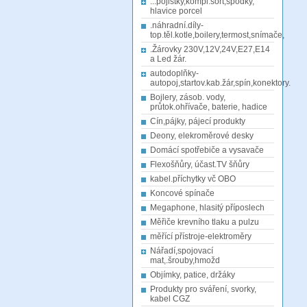
...pojistky,kompl.sort,spodky,
hlavice porcel
.náhradní.díly-
top.těl.kotle,boilery,termost,snímače,
.Žárovky 230V,12V,24V,E27,E14
a Led žár.
autodoplňky-
autopoj,startov.kab.žár,spín,konektory.
Bojlery, zásob. vody,
průtok.ohřívače, baterie, hadice
Cín,pájky, pájecí produkty
Deony, elekroměrové desky
Domácí spotřebiče a vysavače
Flexošňůry, účast.TV šňůry
kabel.příchytky vč OBO
Koncové spínače
Megaphone, hlasitý příposlech
Měřiče krevního tlaku a pulzu
měřící přístroje-elektroměry
Nářadí,spojovací
mat,.šrouby,hmožd
Objímky, patice, držáky
Produkty pro sváření, svorky,
kabel CGZ