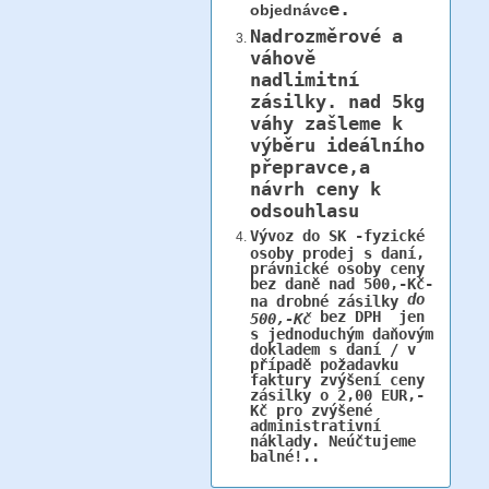
e.
objednávc
Nadrozměrové a
váhově
nadlimitní
zásilky.
nad 5kg
váhy
zašleme k
výběru ideálního
přepravce,a
návrh ceny k
odsouhlasu
Vývoz do SK -fyzické
osoby prodej s daní,
právnické osoby ceny
bez daně nad 500,-Kč-
do
na drobné zásilky
bez DPH jen
500,-Kč
s jednoduchým daňovým
dokladem s daní / v
případě požadavku
faktury zvýšení ceny
zásilky o 2,00 EUR,-
Kč pro zvýšené
administrativní
náklady. Neúčtujeme
balné!..