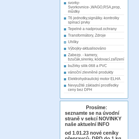
svorky-
Svorkovnice-,WAGO,RSA,prop,
můstky
T6 jednotky,signálky.-kontrolky
spínací prvky
Tepelné a nadproud.ochrany
Transformátory, Zdroje
Uhlíky
Výbojky-aktualisováno
Zabezp. - kamery,
bzučák,sirenky, kódovací.zařízení
bužírky silik-068 a PVC
vánoční zlevněné produkty
Elektrohydraulický motor ELHA
Nevyužité základní prostředky
ceny bez DPH
Prosíme:
seznamte se na úvodní
straně v sekcí NOVINKY
naše aktuelní INFO
od 1.01.23
nové ceníky
přepravců- DPD do 1 kg