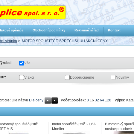
lakové spínače
Obchodní podmínky
Reklamační řád
Kontakt
ní stránka
>
MOTOR.SPOUŠTĚČE-SPRECHSHUH AKČNÍ CENY
ýrobci:
Vše
iltr:
V akci
Doporučujeme
Novinky
Počet položek:
8
16
32
64
128
Výpis:
Kata
dit dle:
Dle názvu
Dle ceny
motorový spouštěč-jistič
motor.spouštěč-jistič1-1,6A
B motorový spouš
SEZ MIS…
Moeller…
nastav.proudové