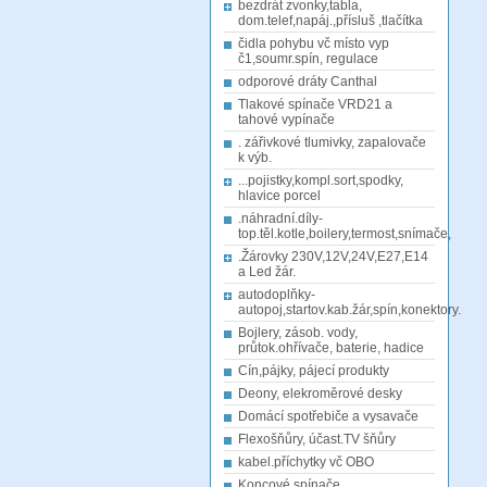
bezdrát zvonky,tabla,
dom.telef,napáj.,přísluš ,tlačítka
čidla pohybu vč místo vyp
č1,soumr.spín, regulace
odporové dráty Canthal
Tlakové spínače VRD21 a
tahové vypínače
. zářivkové tlumivky, zapalovače
k výb.
...pojistky,kompl.sort,spodky,
hlavice porcel
.náhradní.díly-
top.těl.kotle,boilery,termost,snímače,
.Žárovky 230V,12V,24V,E27,E14
a Led žár.
autodoplňky-
autopoj,startov.kab.žár,spín,konektory.
Bojlery, zásob. vody,
průtok.ohřívače, baterie, hadice
Cín,pájky, pájecí produkty
Deony, elekroměrové desky
Domácí spotřebiče a vysavače
Flexošňůry, účast.TV šňůry
kabel.příchytky vč OBO
Koncové spínače