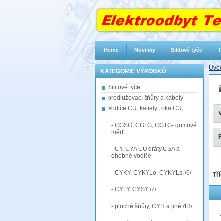
Home
Novinky
Silitové tyče
T
Úvod
KATEGORIE VÝROBKŮ
Silitové tyče
prodlužovací šńůry a kabely
Vodiče CU, kabely., oka CU,
V
- CGSG, CGLG, CGTG- gumové
měď
F
- CY, CYA CU dráty,CSA a
ohebné vodiče
- CYKY, CYKYLo, CYKYLs, /6/
Tří
- CYLY, CYSY /7/
- ploché šňůry, CYH a jiné /13/