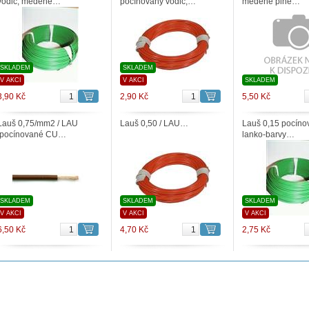
vodič, měděné…
pocínovaný vodič,…
měděné plné…
SKLADEM
SKLADEM
V AKCI
V AKCI
SKLADEM
3,90 Kč
2,90 Kč
5,50 Kč
Lauš 0,75/mm2 / LAU
Lauš 0,50 / LAU…
Lauš 0,15 pocíno
/pocínované CU…
lanko-barvy…
SKLADEM
SKLADEM
SKLADEM
V AKCI
V AKCI
V AKCI
6,50 Kč
4,70 Kč
2,75 Kč