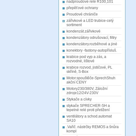
nadproudové relé R100,101
přepěťové ochrany
Proudové chrániče
zářivkové a LED trubice-celý
sortiment
kondenzát.zářivkové
kondenzátory odrušovací, filtry
kondenzátory.rozběhové a jiné
konektory -fastony-autopřísluš.
krabice pod vyp a zás, a
rozvodné, lištové
krabice rozvod, jističové, PL
skříně, S-Box
Motor.spouštěče-SprechShuh
akční CENY
Motory230/380V, Záložní
zdroje12/24V-230V
Stykače a cívky
stykače SPRECHER-SH a
tepelné relé proti přetížení
ventilátory a schod.automat
SA10
.Vařič. nástrčky REMOS a šnůra
kompl