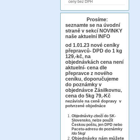
ceny bez DPH
Prosíme:
seznamte se na úvodní
straně v sekcí NOVINKY
naše aktuelní INFO
od 1.01.23
nové ceníky
přepravců- DPD do 1 kg
129,-kč, na
objednávkách cena není
aktuelní- cena dle
přepravce z nového
ceníku, doporučujeme
do poznámky v
objednávce Zásilkovnu,
cena do 5kg 79,-Kč
nezávisle na ceně dopravy v
potvrzené objednáce
Objednávky-zboží do SK-
Slovensko, nelze použít
Českou poštu, jen DPD nebo
Pacetu-adresu do poznámky
/do 5kg/
Objednávky
nám můžete