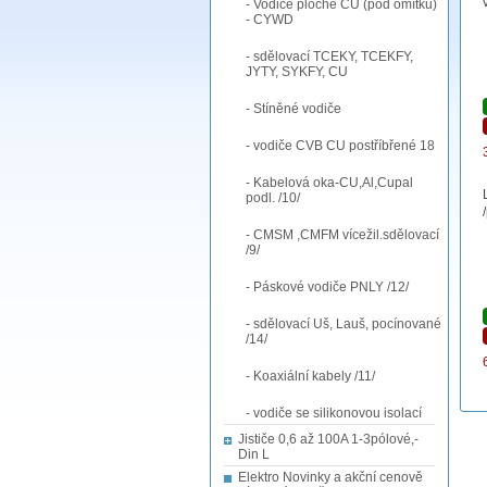
- Vodiče ploché CU (pod omítku)
- CYWD
- sdělovací TCEKY, TCEKFY,
JYTY, SYKFY, CU
- Stíněné vodiče
- vodiče CVB CU postříbřené 18
- Kabelová oka-CU,Al,Cupal
podl. /10/
- CMSM ,CMFM vícežil.sdělovací
/9/
- Páskové vodiče PNLY /12/
- sdělovací Uš, Lauš, pocínované
/14/
- Koaxiální kabely /11/
- vodiče se silikonovou isolací
Jističe 0,6 až 100A 1-3pólové,-
Din L
Elektro Novinky a akční cenově