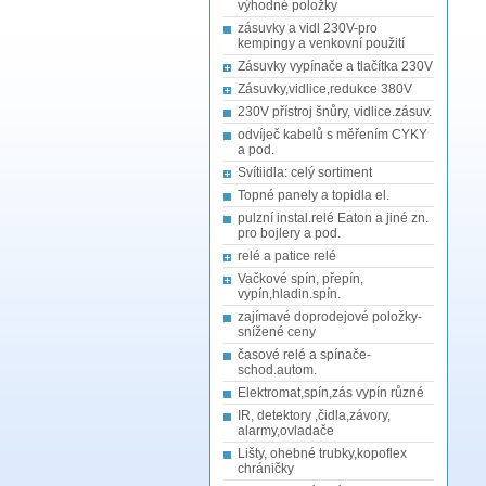
výhodné položky
zásuvky a vidl 230V-pro
kempingy a venkovní použití
Zásuvky vypínače a tlačítka 230V
Zásuvky,vidlice,redukce 380V
230V přístroj šnůry, vidlice.zásuv.
odvíječ kabelů s měřením CYKY
a pod.
Svítiidla: celý sortiment
Topné panely a topidla el.
pulzní instal.relé Eaton a jiné zn.
pro bojlery a pod.
relé a patice relé
Vačkové spín, přepín,
vypín,hladin.spín.
zajímavé doprodejové položky-
snížené ceny
časové relé a spínače-
schod.autom.
Elektromat,spín,zás vypín různé
IR, detektory ,čidla,závory,
alarmy,ovladače
Lišty, ohebné trubky,kopoflex
chráničky