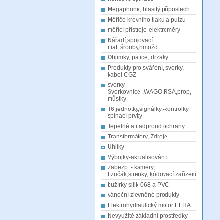
Megaphone, hlasitý příposlech
Měřiče krevního tlaku a pulzu
měřící přístroje-elektroměry
Nářadí,spojovací
mat,.šrouby,hmožd
Objímky, patice, držáky
Produkty pro sváření, svorky,
kabel CGZ
svorky-
Svorkovnice-,WAGO,RSA,prop,
můstky
T6 jednotky,signálky.-kontrolky
spínací prvky
Tepelné a nadproud.ochrany
Transformátory, Zdroje
Uhlíky
Výbojky-aktualisováno
Zabezp. - kamery,
bzučák,sirenky, kódovací.zařízení
bužírky silik-068 a PVC
vánoční zlevněné produkty
Elektrohydraulický motor ELHA
Nevyužité základní prostředky