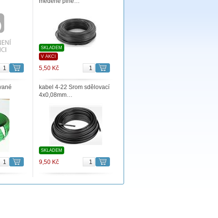
měděné plné…
SKLADEM
V AKCI
5,50 Kč
vané
kabel 4-22 Srom sdělovací
4x0,08mm…
SKLADEM
9,50 Kč