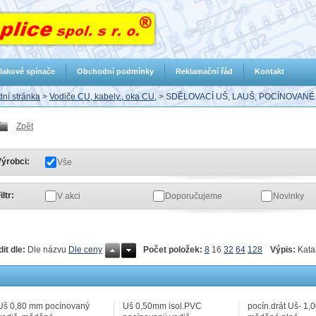
lakové spínače
Obchodní podmínky
Reklamační řád
Kontakt
ní stránka
>
Vodiče CU, kabely., oka CU,
>
SDĚLOVACÍ UŠ, LAUŠ, POCÍNOVANÉ 
Zpět
ýrobci:
Vše
iltr:
V akci
Doporučujeme
Novinky
Počet položek:
8
16
32
64
128
Výpis:
Kata
dit dle:
Dle názvu
Dle ceny
Uš 0,80 mm pocínovaný
Uš 0,50mm isol.PVC
pocín.drát Uš- 1,