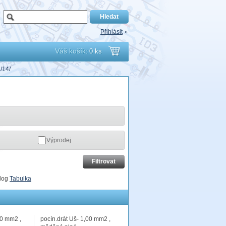
Přihlásit
Váš košík:
0 ks
Přejít
/14/
do
košíku
Výprodej
log
Tabulka
00 mm2 ,
pocín.drát Uš- 1,00 mm2 ,