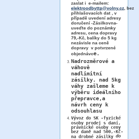
zaslat i e-mailem:
elektroodbyttp@volny.cz
, bez
přihlašovacích dat ,
v
případě uvedení adresy
doručení -Zásilkovna-
uveďte do poznámky
adresu, cena dopravy
79,-Kč, balíky do 5 kg
nezávisle na ceně
dopravy v potvrzené
e.
objednávc
Nadrozměrové a
váhově
nadlimitní
zásilky.
nad 5kg
váhy
zašleme k
výběru ideálního
přepravce,a
návrh ceny k
odsouhlasu
Vývoz do SK -fyzické
osoby prodej s daní,
právnické osoby ceny
bez daně nad 500,-Kč-
do
na drobné zásilky