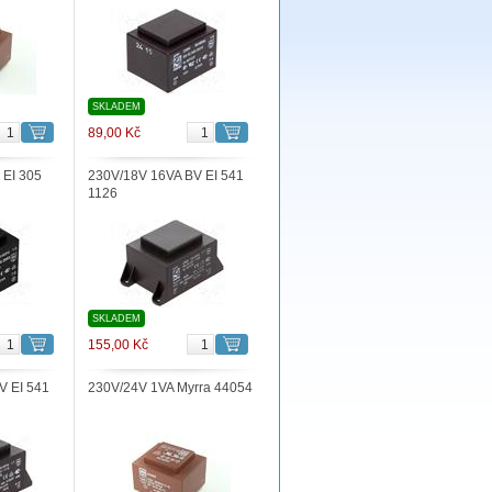
SKLADEM
89,00 Kč
 EI 305
230V/18V 16VA BV EI 541
1126
SKLADEM
155,00 Kč
V EI 541
230V/24V 1VA Myrra 44054