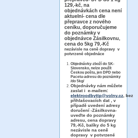
129,-kč, na
objednávkách cena není
aktuelní- cena dle
přepravce z nového
ceníku, doporučujeme
do poznámky v
objednávce Zásilkovnu,
cena do 5kg 79,-Kč
nezávisle na ceně dopravy v
potvrzené objednáce
Objednávky-zboží do SK-
Slovensko, nelze použít
Českou poštu, jen DPD nebo
Pacetu-adresu do poznámky
/do 5kg/
Objednávky
nám můžete
zaslat i e-mailem:
elektroodbyttp@volny.cz
, bez
přihlašovacích dat ,
v
případě uvedení adresy
doručení -Zásilkovna-
uveďte do poznámky
adresu, cena dopravy
79,-Kč, balíky do 5 kg
nezávisle na ceně
dopravy v potvrzené