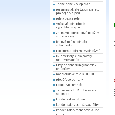
Topné panely a topidla el.
pulzní instal.relé Eaton a jiné zn.
pro bojlery a pod.
relé a patice relé
Vačkové spín, přepín,
vypín,hladin.spín.
zajímavé doprodejové položky-
snížené ceny
časové relé a spínače-
schod.autom.
Elektromat,spín,zás vypín různé
IR, detektory ,čidla,závory,
alarmy,ovladače
Lišty, ohebné trubky,kopoflex
chráničky
nadproudové relé R100,101
přepěťové ochrany
Proudové chrániče
zářivkové a LED trubice-celý
sortiment
kondenzát.zářivkové
kondenzátory odrušovací, filtry
kondenzátory.rozběhové a jiné