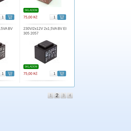
SKLADEM
75,00 Kč
15VA BV
230V/2x12V 2x1,5VA BV EI
305 2057
SKLADEM
75,00 Kč
2
1
3
4