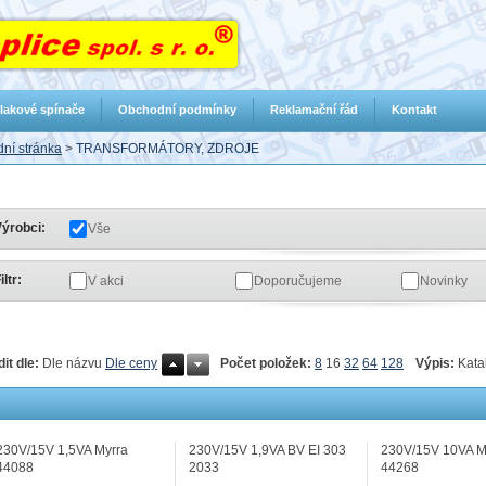
lakové spínače
Obchodní podmínky
Reklamační řád
Kontakt
ní stránka
>
TRANSFORMÁTORY, ZDROJE
ýrobci:
Vše
iltr:
V akci
Doporučujeme
Novinky
Počet položek:
8
16
32
64
128
Výpis:
Kata
dit dle:
Dle názvu
Dle ceny
230V/15V 1,5VA Myrra
230V/15V 1,9VA BV EI 303
230V/15V 10VA M
44088
2033
44268