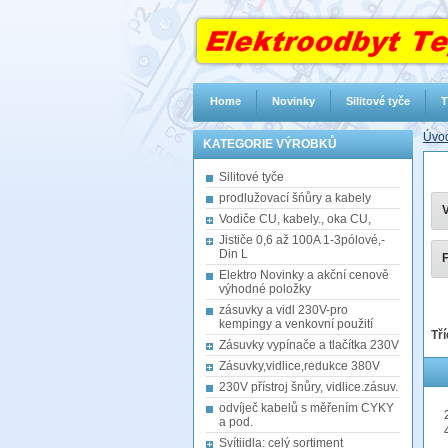
Home
Novinky
Silitové tyče
T
Úvod
KATEGORIE VÝROBKŮ
Silitové tyče
prodlužovací šńůry a kabely
V
Vodiče CU, kabely., oka CU,
Jističe 0,6 až 100A 1-3pólové,-
Din L
F
Elektro Novinky a akční cenově
výhodné položky
zásuvky a vidl 230V-pro
kempingy a venkovní použití
Tří
Zásuvky vypínače a tlačítka 230V
Zásuvky,vidlice,redukce 380V
230V přístroj šnůry, vidlice.zásuv.
odvíječ kabelů s měřením CYKY
a pod.
Svítiidla: celý sortiment