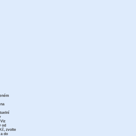
zeném
zu
ena
tuelní
v
 Viz
y od
Kč,
zvolte
 a do