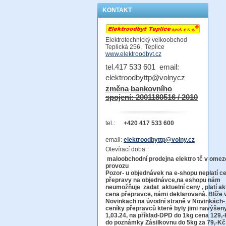
KONTAKT
Elektrotechnický velkoobchod
Teplická 256, Teplice
www.elektroodbyt.cz
tel.417 533 601 email:
elektroodbyttp@volnycz
změna bankovního
spojení: 2001180516 / 2010
tel.:
+420 417 533 600
email:
elektroodbyttp@volny.cz
Otevírací doba:
maloobchodní prodejna elektro tč v ome
provo
Pozor-
u objednávek na e-shopu neplatí c
přepravy na objednávce
,na eshopu nám
neumožňuje zadat aktuelní ceny , platí ak
cena přepravce, námi deklarovaná. Blíže 
Novinkach na úvodní straně v Novinkách-
ceníky přepravců které byly jimi navýšen
1,03.24, na příklad-DPD do 1kg cena 129,-
do poznámky Zásilkovnu do 5kg
za 79,-Kč