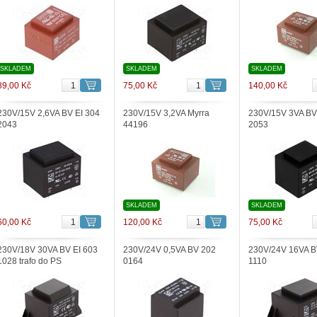
SKLADEM
SKLADEM
SKLADEM
89,00 Kč
75,00 Kč
140,00 Kč
230V/15V 2,6VA BV EI 304
230V/15V 3,2VA Myrra
230V/15V 3VA BV
2043
44196
2053
SKLADEM
SKLADEM
60,00 Kč
120,00 Kč
75,00 Kč
230V/18V 30VA BV EI 603
230V/24V 0,5VA BV 202
230V/24V 16VA B
1028 trafo do PS
0164
1110