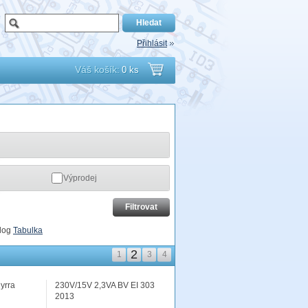
Přihlásit
Váš košík:
0 ks
Přejít
do
košíku
Výprodej
log
Tabulka
2
1
3
4
yrra
230V/15V 2,3VA BV EI 303
2013