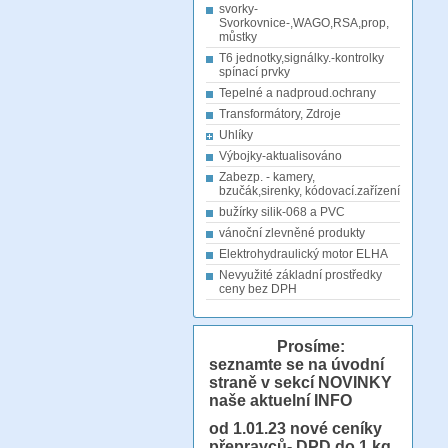
svorky-
Svorkovnice-,WAGO,RSA,prop,
můstky
T6 jednotky,signálky.-kontrolky
spínací prvky
Tepelné a nadproud.ochrany
Transformátory, Zdroje
Uhlíky
Výbojky-aktualisováno
Zabezp. - kamery,
bzučák,sirenky, kódovací.zařízení
bužírky silik-068 a PVC
vánoční zlevněné produkty
Elektrohydraulický motor ELHA
Nevyužité základní prostředky
ceny bez DPH
Prosíme:
seznamte se na úvodní
straně v sekcí NOVINKY
naše aktuelní INFO
od 1.01.23
nové ceníky
přepravců- DPD do 1 kg