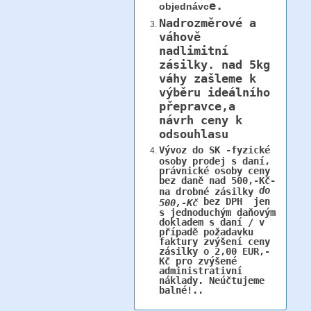
e.
objednávc
Nadrozměrové a
váhově
nadlimitní
zásilky.
nad 5kg
váhy
zašleme k
výběru ideálního
přepravce,a
návrh ceny k
odsouhlasu
Vývoz do SK -fyzické
osoby prodej s daní,
právnické osoby ceny
bez daně nad 500,-Kč-
do
na drobné zásilky
bez DPH jen
500,-Kč
s jednoduchým daňovým
dokladem s daní / v
případě požadavku
faktury zvýšení ceny
zásilky o 2,00 EUR,-
Kč pro zvýšené
administrativní
náklady. Neúčtujeme
balné!..