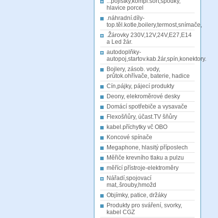
...pojistky,kompl.sort,spodky,
hlavice porcel
.náhradní.díly-
top.těl.kotle,boilery,termost,snímače,
.Žárovky 230V,12V,24V,E27,E14
a Led žár.
autodoplňky-
autopoj,startov.kab.žár,spín,konektory.
Bojlery, zásob. vody,
průtok.ohřívače, baterie, hadice
Cín,pájky, pájecí produkty
Deony, elekroměrové desky
Domácí spotřebiče a vysavače
Flexošňůry, účast.TV šňůry
kabel.příchytky vč OBO
Koncové spínače
Megaphone, hlasitý příposlech
Měřiče krevního tlaku a pulzu
měřící přístroje-elektroměry
Nářadí,spojovací
mat,.šrouby,hmožd
Objímky, patice, držáky
Produkty pro sváření, svorky,
kabel CGZ