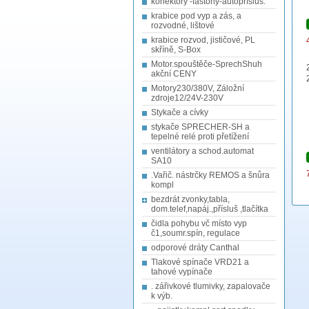
konektory -fastony-autopřísluš.
krabice pod vyp a zás, a
rozvodné, lištové
krabice rozvod, jističové, PL
skříně, S-Box
Motor.spouštěče-SprechShuh
akční CENY
Motory230/380V, Záložní
zdroje12/24V-230V
Stykače a cívky
stykače SPRECHER-SH a
tepelné relé proti přetížení
ventilátory a schod.automat
SA10
.Vařič. nástrčky REMOS a šnůra
kompl
bezdrát zvonky,tabla,
dom.telef,napáj.,přísluš ,tlačítka
čidla pohybu vč místo vyp
č1,soumr.spín, regulace
odporové dráty Canthal
Tlakové spínače VRD21 a
tahové vypínače
. zářivkové tlumivky, zapalovače
k výb.