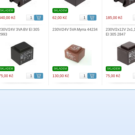
SKLADEM
SKLADEM
440,00 Kč
62,00 Kč
185,00 Kč
230V/24V 3VA BV EI 305
230V/24V 5VA Myrra 44234
230V/2x12V 2x1,
2993
EI 305 2847
SKLADEM
SKLADEM
SKLADEM
75,00 Kč
130,00 Kč
75,00 Kč