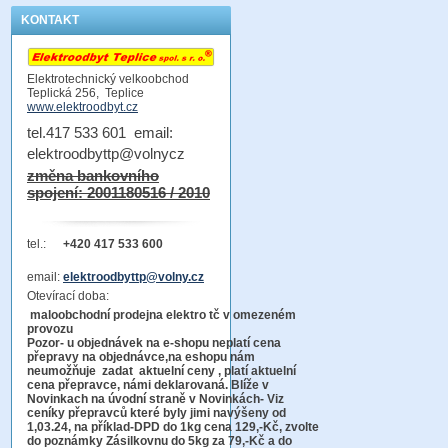
KONTAKT
Elektrotechnický velkoobchod
Teplická 256, Teplice
www.elektroodbyt.cz
tel.417 533 601 email:
elektroodbyttp@volnycz
změna bankovního
spojení: 2001180516 / 2010
tel.:
+420 417 533 600
email:
elektroodbyttp@volny.cz
Otevírací doba:
maloobchodní prodejna elektro tč v omezeném
provozu
Pozor-
u objednávek na e-shopu neplatí cena
přepravy na objednávce
,na eshopu nám
neumožňuje zadat aktuelní ceny , platí aktuelní
cena přepravce, námi deklarovaná. Blíže v
Novinkach na úvodní straně v Novinkách- Viz
ceníky přepravců které byly jimi navýšeny od
1,03.24, na příklad-DPD do 1kg cena 129,-Kč,
zvolte
do poznámky Zásilkovnu do 5kg
za 79,-Kč a do