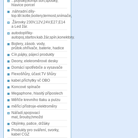
...pojistky,kompl.sort,spodky,
hlavice porcel
.náhradní.díly-
top.těl.kotle,boilery,termost,snímače,
.Žárovky 230V,12V,24V,E27,E14
a Led žár.
autodoplňky-
autopoj,startov.kab.žár,spín,konektory.
Bojlery, zásob. vody,
průtok.ohřívače, baterie, hadice
Cín,pájky, pájecí produkty
Deony, elekroměrové desky
Domácí spotřebiče a vysavače
Flexošňůry, účast.TV šňůry
kabel.příchytky vč OBO
Koncové spínače
Megaphone, hlasitý příposlech
Měřiče krevního tlaku a pulzu
měřící přístroje-elektroměry
Nářadí,spojovací
mat,.šrouby,hmožd
Objímky, patice, držáky
Produkty pro sváření, svorky,
kabel CGZ