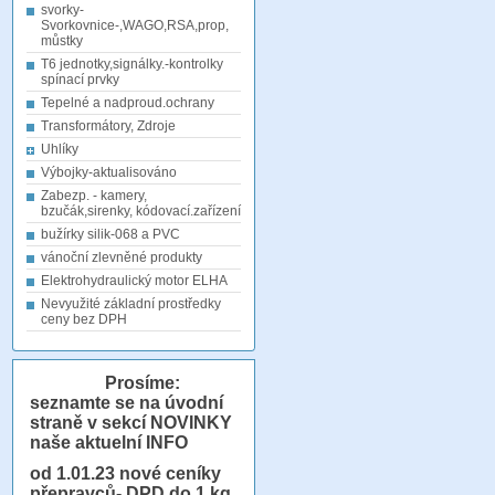
svorky-
Svorkovnice-,WAGO,RSA,prop,
můstky
T6 jednotky,signálky.-kontrolky
spínací prvky
Tepelné a nadproud.ochrany
Transformátory, Zdroje
Uhlíky
Výbojky-aktualisováno
Zabezp. - kamery,
bzučák,sirenky, kódovací.zařízení
bužírky silik-068 a PVC
vánoční zlevněné produkty
Elektrohydraulický motor ELHA
Nevyužité základní prostředky
ceny bez DPH
Prosíme:
seznamte se na úvodní
straně v sekcí NOVINKY
naše aktuelní INFO
od 1.01.23
nové ceníky
přepravců- DPD do 1 kg