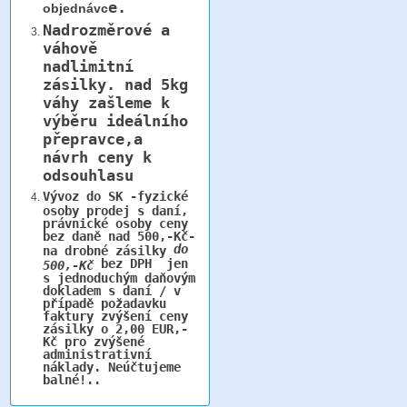
e.
objednávc
Nadrozměrové a
váhově
nadlimitní
zásilky.
nad 5kg
váhy
zašleme k
výběru ideálního
přepravce,a
návrh ceny k
odsouhlasu
Vývoz do SK -fyzické
osoby prodej s daní,
právnické osoby ceny
bez daně nad 500,-Kč-
do
na drobné zásilky
bez DPH jen
500,-Kč
s jednoduchým daňovým
dokladem s daní / v
případě požadavku
faktury zvýšení ceny
zásilky o 2,00 EUR,-
Kč pro zvýšené
administrativní
náklady. Neúčtujeme
balné!..