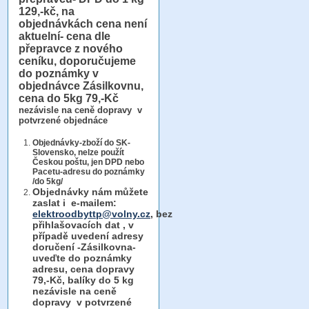
129,-kč, na
objednávkách cena není
aktuelní- cena dle
přepravce z nového
ceníku, doporučujeme
do poznámky v
objednávce Zásilkovnu,
cena do 5kg 79,-Kč
nezávisle na ceně dopravy v
potvrzené objednáce
Objednávky-zboží do SK-
Slovensko, nelze použít
Českou poštu, jen DPD nebo
Pacetu-adresu do poznámky
/do 5kg/
Objednávky
nám můžete
zaslat i e-mailem:
elektroodbyttp@volny.cz
, bez
přihlašovacích dat ,
v
případě uvedení adresy
doručení -Zásilkovna-
uveďte do poznámky
adresu, cena dopravy
79,-Kč, balíky do 5 kg
nezávisle na ceně
dopravy v potvrzené