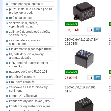
Topné panely a topidla el.
pulzní instal.relé Eaton a jiné zn.
pro bojlery a pod.
relé a patice relé
Vačkové spín, přepín,
SKLADEM
vypín,hladin.spín.
125,00 Kč
1
zajímavé doprodejové položky-
snížené ceny
230V/2x9V 2x0,25VA BV
2
časové relé a spínače-
202 0158
3
schod.autom.
Elektromat,spín,zás vypín různé
IR, detektory ,čidla,závory,
alarmy,ovladače
Lišty, ohebné trubky,kopoflex
chráničky
nadproudové relé R100,101
SKLADEM
přepěťové ochrany
75,00 Kč
7
Proudové chrániče
zářivkové a LED trubice-celý
230V/6V 0,5VA BV 202
2
sortiment
0154
2
kondenzát.zářivkové
kondenzátory odrušovací, filtry
kondenzátory.rozběhové a jiné