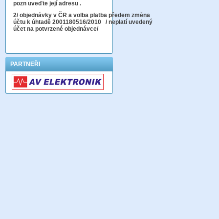
pozn uveďte její adresu .
2
/ objednávky v ČR a volba platba předem změna
účtu k úhtadě 2001180516/2010
/ neplatí uvedený
účet na potvrzené objednávce/
PARTNEŘI