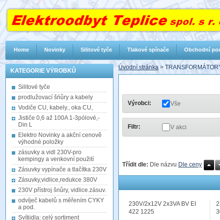
Home
Novinky
Silitové tyče
Tlakové spínače
Obchodní po
Úvodní stránka
>
TRANSFORMÁTORY
KATEGORIE VÝROBKŮ
Silitové tyče
prodlužovací šńůry a kabely
Výrobci:
Vše
Vodiče CU, kabely., oka CU,
Jističe 0,6 až 100A 1-3pólové,-
Din L
Filtr:
V akci
Elektro Novinky a akční cenově
výhodné položky
zásuvky a vidl 230V-pro
kempingy a venkovní použití
Třídit dle:
Dle názvu
Dle ceny
Zásuvky vypínače a tlačítka 230V
Zásuvky,vidlice,redukce 380V
230V přístroj šnůry, vidlice.zásuv.
odvíječ kabelů s měřením CYKY
230V/2x12V 2x3VA BV EI
2
a pod.
422 1225
3
Svítiidla: celý sortiment