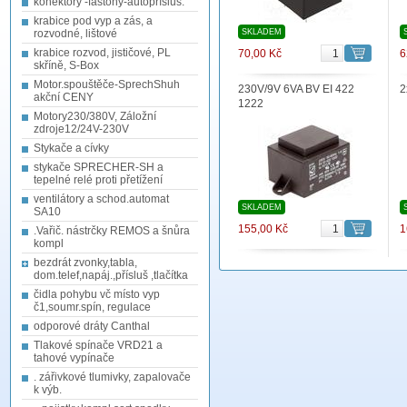
konektory -fastony-autopřísluš.
krabice pod vyp a zás, a
rozvodné, lištové
SKLADEM
krabice rozvod, jističové, PL
70,00 Kč
6
skříně, S-Box
Motor.spouštěče-SprechShuh
230V/9V 6VA BV EI 422
2
akční CENY
1222
Motory230/380V, Záložní
zdroje12/24V-230V
Stykače a cívky
stykače SPRECHER-SH a
tepelné relé proti přetížení
ventilátory a schod.automat
SKLADEM
SA10
155,00 Kč
1
.Vařič. nástrčky REMOS a šnůra
kompl
bezdrát zvonky,tabla,
dom.telef,napáj.,přísluš ,tlačítka
čidla pohybu vč místo vyp
č1,soumr.spín, regulace
odporové dráty Canthal
Tlakové spínače VRD21 a
tahové vypínače
. zářivkové tlumivky, zapalovače
k výb.