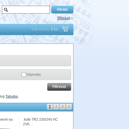
Přihlásit
Váš košík:
0 ks
Přejít
do
košíku
Výprodej
log
Tabulka
1
2
3
4
avené na
.trafo TR2 230/24V AC
2VA…