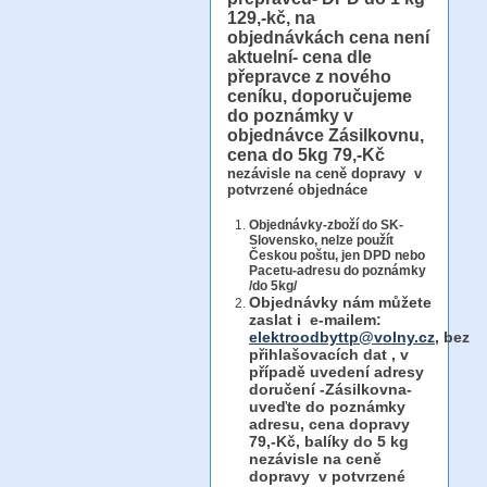
129,-kč, na
objednávkách cena není
aktuelní- cena dle
přepravce z nového
ceníku, doporučujeme
do poznámky v
objednávce Zásilkovnu,
cena do 5kg 79,-Kč
nezávisle na ceně dopravy v
potvrzené objednáce
Objednávky-zboží do SK-
Slovensko, nelze použít
Českou poštu, jen DPD nebo
Pacetu-adresu do poznámky
/do 5kg/
Objednávky
nám můžete
zaslat i e-mailem:
elektroodbyttp@volny.cz
, bez
přihlašovacích dat ,
v
případě uvedení adresy
doručení -Zásilkovna-
uveďte do poznámky
adresu, cena dopravy
79,-Kč, balíky do 5 kg
nezávisle na ceně
dopravy v potvrzené