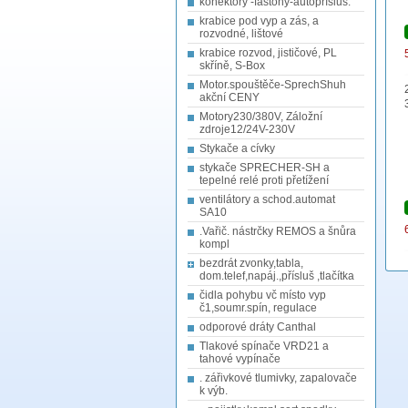
konektory -fastony-autopřísluš.
krabice pod vyp a zás, a
rozvodné, lištové
krabice rozvod, jističové, PL
skříně, S-Box
Motor.spouštěče-SprechShuh
akční CENY
Motory230/380V, Záložní
zdroje12/24V-230V
Stykače a cívky
stykače SPRECHER-SH a
tepelné relé proti přetížení
ventilátory a schod.automat
SA10
.Vařič. nástrčky REMOS a šnůra
kompl
bezdrát zvonky,tabla,
dom.telef,napáj.,přísluš ,tlačítka
čidla pohybu vč místo vyp
č1,soumr.spín, regulace
odporové dráty Canthal
Tlakové spínače VRD21 a
tahové vypínače
. zářivkové tlumivky, zapalovače
k výb.