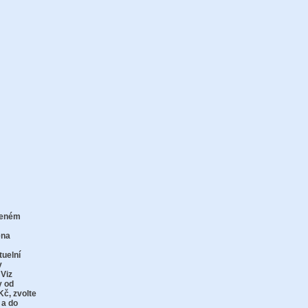
zeném
zu
ena
tuelní
v
 Viz
y od
Kč,
zvolte
 a do