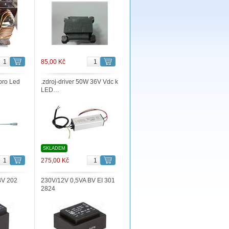
85,00 Kč
 pro Led
.zdroj-driver 50W 36V Vdc k
LED…
SKLADEM
275,00 Kč
BV 202
230V/12V 0,5VA BV EI 301
2824