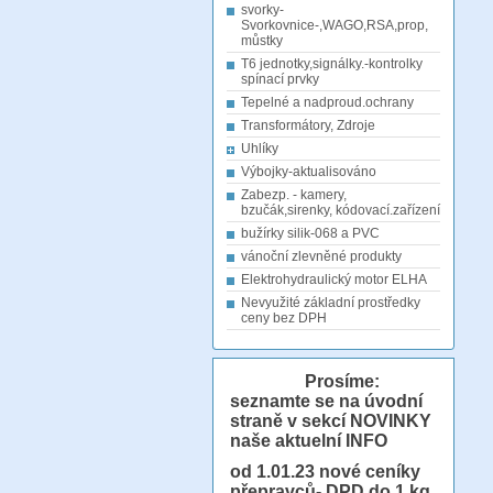
svorky-
Svorkovnice-,WAGO,RSA,prop,
můstky
T6 jednotky,signálky.-kontrolky
spínací prvky
Tepelné a nadproud.ochrany
Transformátory, Zdroje
Uhlíky
Výbojky-aktualisováno
Zabezp. - kamery,
bzučák,sirenky, kódovací.zařízení
bužírky silik-068 a PVC
vánoční zlevněné produkty
Elektrohydraulický motor ELHA
Nevyužité základní prostředky
ceny bez DPH
Prosíme:
seznamte se na úvodní
straně v sekcí NOVINKY
naše aktuelní INFO
od 1.01.23
nové ceníky
přepravců- DPD do 1 kg