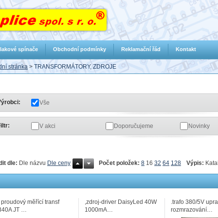
lakové spínače
Obchodní podmínky
Reklamační řád
Kontakt
ní stránka
>
TRANSFORMÁTORY, ZDROJE
ýrobci:
Vše
iltr:
V akci
Doporučujeme
Novinky
Počet položek:
8
16
32
64
128
Výpis:
Kata
dit dle:
Dle názvu
Dle ceny
! proudový měřící transf
,zdroj-driver DaisyLed 40W
.trafo 380/5V upr
340A JT …
1000mA…
rozmrazování…