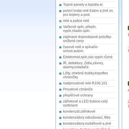
Topné panely a topidla el.
pulzní instal.relé Eaton a jiné zn.
pro bojlery a pod.
relé a patice relé
Vačkové spín, přepín,
vypín,hladin.spín.
zajímavé doprodejové položky-
snížené ceny
časové relé a spínače-
schod.autom.
Elektromat,spín,zás vypín různé
IR, detektory ,čidla,závory,
alarmy,ovladače
Lišty, ohebné trubky,kopoflex
chráničky
nadproudové relé R100,101
Proudové chrániče
přepěťové ochrany
zářivkové a LED trubice-celý
sortiment
kondenzát.zářivkové
kondenzátory odrušovací, filtry
kondenzátory.rozběhové a jiné