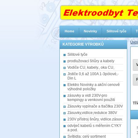
Home
Novinky
Silitové tyče
T
Úvod
KATEGORIE VÝROBKŮ
Silitové tyče
prodlužovací šńůry a kabely
V
Vodiče CU, kabely., oka CU,
Jističe 0,6 až 100A 1-3pólové,-
Din L
F
Elektro Novinky a akční cenově
výhodné položky
zásuvky a vidl 230V-pro
kempingy a venkovní použití
Tří
Zásuvky vypínače a tlačítka 230V
Zásuvky,vidlice,redukce 380V
230V přístroj šnůry, vidlice.zásuv.
odvíječ kabelů s měřením CYKY
a pod.
Svítiidla: celý sortiment