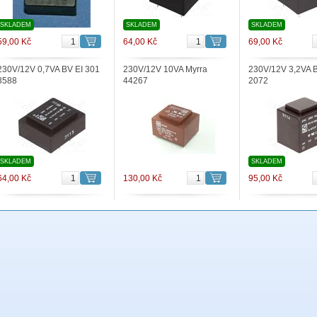
SKLADEM
SKLADEM
SKLADEM
59,00 Kč
64,00 Kč
69,00 Kč
230V/12V 0,7VA BV EI 301
230V/12V 10VA Myrra
230V/12V 3,2VA B
3588
44267
2072
SKLADEM
SKLADEM
64,00 Kč
130,00 Kč
95,00 Kč