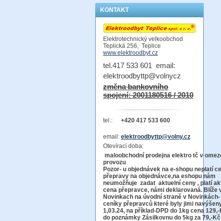
KONTAKT
Elektrotechnický velkoobchod
Teplická 256, Teplice
www.elektroodbyt.cz
tel.417 533 601 email:
elektroodbyttp@volnycz
změna bankovního
spojení: 2001180516 / 2010
tel.:
+420 417 533 600
email:
elektroodbyttp@volny.cz
Otevírací doba:
maloobchodní prodejna elektro tč v ome
provo
Pozor-
u objednávek na e-shopu neplatí c
přepravy na objednávce
,na eshopu nám
neumožňuje zadat aktuelní ceny , platí ak
cena přepravce, námi deklarovaná. Blíže 
Novinkach na úvodní straně v Novinkách-
ceníky přepravců které byly jimi navýšen
1,03.24, na příklad-DPD do 1kg cena 129,-
do poznámky Zásilkovnu do 5kg
za 79,-Kč