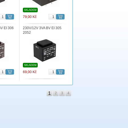
SKLADEM
79,00 Kč
V EI 306
230V/12V 3VA BV EI 305
2052
SKLADEM
69,00 Kč
1
2
3
4