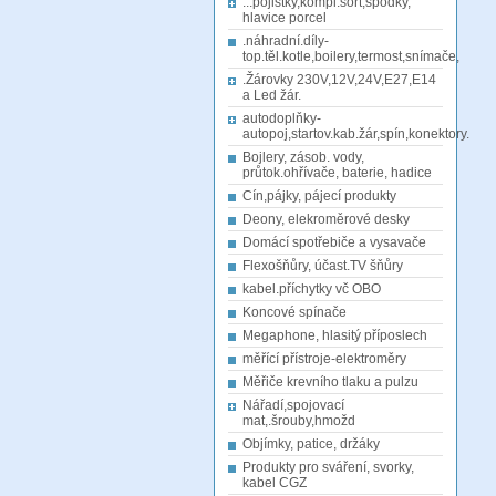
...pojistky,kompl.sort,spodky,
hlavice porcel
.náhradní.díly-
top.těl.kotle,boilery,termost,snímače,
.Žárovky 230V,12V,24V,E27,E14
a Led žár.
autodoplňky-
autopoj,startov.kab.žár,spín,konektory.
Bojlery, zásob. vody,
průtok.ohřívače, baterie, hadice
Cín,pájky, pájecí produkty
Deony, elekroměrové desky
Domácí spotřebiče a vysavače
Flexošňůry, účast.TV šňůry
kabel.příchytky vč OBO
Koncové spínače
Megaphone, hlasitý příposlech
měřící přístroje-elektroměry
Měřiče krevního tlaku a pulzu
Nářadí,spojovací
mat,.šrouby,hmožd
Objímky, patice, držáky
Produkty pro sváření, svorky,
kabel CGZ