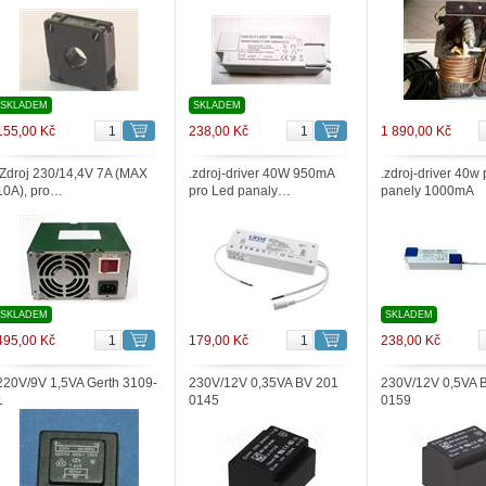
SKLADEM
SKLADEM
155,00 Kč
238,00 Kč
1 890,00 Kč
.Zdroj 230/14,4V 7A (MAX
.zdroj-driver 40W 950mA
.zdroj-driver 40w
10A), pro…
pro Led panaly…
panely 1000mA
SKLADEM
SKLADEM
495,00 Kč
179,00 Kč
238,00 Kč
220V/9V 1,5VA Gerth 3109-
230V/12V 0,35VA BV 201
230V/12V 0,5VA 
1
0145
0159