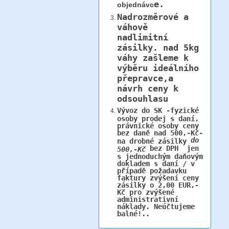
e.
objednávc
Nadrozměrové a
váhově
nadlimitní
zásilky.
nad 5kg
váhy
zašleme k
výběru ideálního
přepravce,a
návrh ceny k
odsouhlasu
Vývoz do SK -fyzické
osoby prodej s daní,
právnické osoby ceny
bez daně nad 500,-Kč-
do
na drobné zásilky
bez DPH jen
500,-Kč
s jednoduchým daňovým
dokladem s daní / v
případě požadavku
faktury zvýšení ceny
zásilky o 2,00 EUR,-
Kč pro zvýšené
administrativní
náklady. Neúčtujeme
balné!..