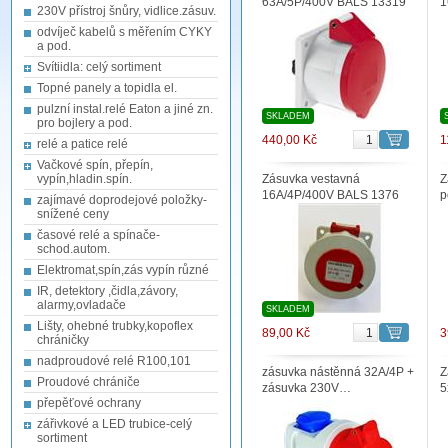
63A/5P/400V BALS 13319
1
230V přístroj šnůry, vidlice.zásuv.
odvíječ kabelů s měřením CYKY
a pod.
Svítiidla: celý sortiment
Topné panely a topidla el.
pulzní instal.relé Eaton a jiné zn.
SKLADEM
pro bojlery a pod.
440,00 Kč
1
relé a patice relé
Vačkové spín, přepín,
vypín,hladin.spín.
Zásuvka vestavná
Z
16A/4P/400V BALS 1376
p
zajímavé doprodejové položky-
snížené ceny
časové relé a spínače-
schod.autom.
Elektromat,spín,zás vypín různé
IR, detektory ,čidla,závory,
alarmy,ovladače
SKLADEM
Lišty, ohebné trubky,kopoflex
89,00 Kč
3
chráničky
nadproudové relé R100,101
zásuvka nástěnná 32A/4P +
Z
Proudové chrániče
zásuvka 230V…
5
přepěťové ochrany
zářivkové a LED trubice-celý
sortiment