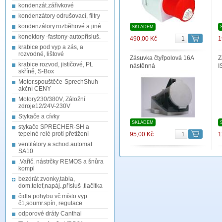
kondenzát.zářivkové
kondenzátory odrušovací, filtry
kondenzátory.rozběhové a jiné
SKLADEM
konektory -fastony-autopřísluš.
490,00 Kč
1
krabice pod vyp a zás, a
rozvodné, lištové
Zásuvka čtyřpolová 16A
Z
krabice rozvod, jističové, PL
nástěnná
I
skříně, S-Box
Motor.spouštěče-SprechShuh
akční CENY
Motory230/380V, Záložní
zdroje12/24V-230V
Stykače a cívky
SKLADEM
stykače SPRECHER-SH a
tepelné relé proti přetížení
95,00 Kč
1
ventilátory a schod.automat
SA10
.Vařič. nástrčky REMOS a šnůra
kompl
bezdrát zvonky,tabla,
dom.telef,napáj.,přísluš ,tlačítka
čidla pohybu vč místo vyp
č1,soumr.spín, regulace
odporové dráty Canthal