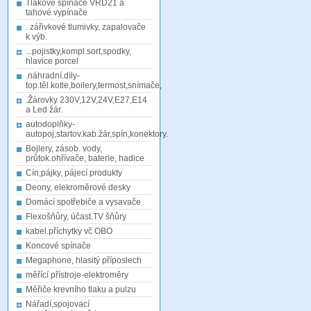
Tlakové spínače VRD21 a
tahové vypínače
. zářivkové tlumivky, zapalovače
k výb.
...pojistky,kompl.sort,spodky,
hlavice porcel
.náhradní.díly-
top.těl.kotle,boilery,termost,snímače,
.Žárovky 230V,12V,24V,E27,E14
a Led žár.
autodoplňky-
autopoj,startov.kab.žár,spín,konektory.
Bojlery, zásob. vody,
průtok.ohřívače, baterie, hadice
Cín,pájky, pájecí produkty
Deony, elekroměrové desky
Domácí spotřebiče a vysavače
Flexošňůry, účast.TV šňůry
kabel.příchytky vč OBO
Koncové spínače
Megaphone, hlasitý příposlech
měřící přístroje-elektroměry
Měřiče krevního tlaku a pulzu
Nářadí,spojovací