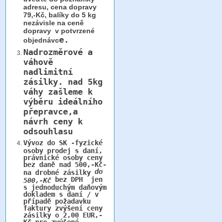
adresu, cena dopravy
79,-Kč, balíky do 5 kg
nezávisle na ceně
dopravy v potvrzené
e.
objednávc
Nadrozměrové a
váhově
nadlimitní
zásilky.
nad 5kg
váhy
zašleme k
výběru ideálního
přepravce,a
návrh ceny k
odsouhlasu
Vývoz do SK -fyzické
osoby prodej s daní,
právnické osoby ceny
bez daně nad 500,-Kč-
do
na drobné zásilky
bez DPH jen
500,-Kč
s jednoduchým daňovým
dokladem s daní / v
případě požadavku
faktury zvýšení ceny
zásilky o 2,00 EUR,-
Kč pro zvýšené