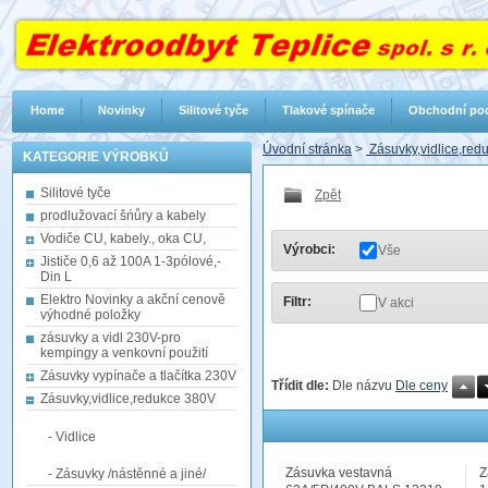
Home
Novinky
Silitové tyče
Tlakové spínače
Obchodní po
Úvodní stránka
>
Zásuvky,vidlice,re
KATEGORIE VÝROBKŮ
Silitové tyče
Zpět
prodlužovací šńůry a kabely
Vodiče CU, kabely., oka CU,
Výrobci:
Vše
Jističe 0,6 až 100A 1-3pólové,-
Din L
Elektro Novinky a akční cenově
Filtr:
V akci
výhodné položky
zásuvky a vidl 230V-pro
kempingy a venkovní použití
Zásuvky vypínače a tlačítka 230V
Třídit dle:
Dle názvu
Dle ceny
Zásuvky,vidlice,redukce 380V
- Vidlice
Zásuvka vestavná
Z
- Zásuvky /nástěnné a jiné/