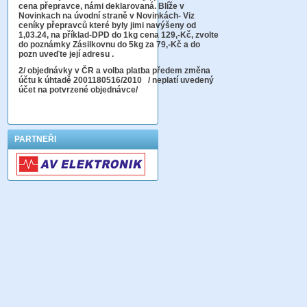
cena přepravce, námi deklarovaná. Blíže v
Novinkach na úvodní straně v Novinkách- Viz
ceníky přepravců které byly jimi navýšeny od
1,03.24, na příklad-DPD do 1kg cena 129,-Kč,
zvolte
do poznámky Zásilkovnu do 5kg
za 79,-Kč a do
pozn uveďte její adresu .
2
/ objednávky v ČR a volba platba předem změna
účtu k úhtadě 2001180516/2010
/ neplatí uvedený
účet na potvrzené objednávce/
PARTNEŘI