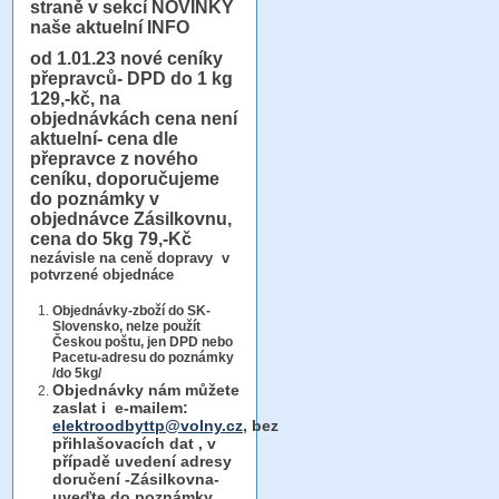
straně v sekcí NOVINKY
naše aktuelní INFO
od 1.01.23
nové ceníky
přepravců- DPD do 1 kg
129,-kč, na
objednávkách cena není
aktuelní- cena dle
přepravce z nového
ceníku, doporučujeme
do poznámky v
objednávce Zásilkovnu,
cena do 5kg 79,-Kč
nezávisle na ceně dopravy v
potvrzené objednáce
Objednávky-zboží do SK-
Slovensko, nelze použít
Českou poštu, jen DPD nebo
Pacetu-adresu do poznámky
/do 5kg/
Objednávky
nám můžete
zaslat i e-mailem:
elektroodbyttp@volny.cz
, bez
přihlašovacích dat ,
v
případě uvedení adresy
doručení -Zásilkovna-
uveďte do poznámky