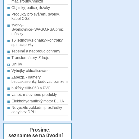
mat,.šrouby,hmožd
Objímky, patice, držáky
Produkty pro sváření, svorky,
kabel CGZ
svorky-
Svorkovnice-,WAGO,RSA,prop,
můstky
T6 jednotky,signálky.-kontrolky
spínací prvky
Tepelné a nadproud.ochrany
Transformátory, Zdroje
Uhlíky
Výbojky-aktualisováno
Zabezp. - kamery,
bzučák,sirenky, kódovací.zařízení
bužírky silik-068 a PVC
vánoční zlevněné produkty
Elektrohydraulický motor ELHA
Nevyužité základní prostředky
ceny bez DPH
Prosíme:
seznamte se na úvodní