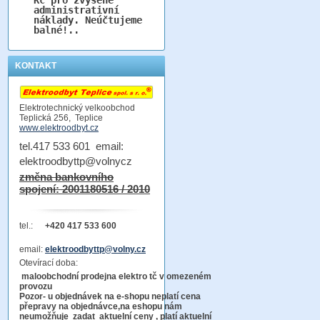
administrativní
náklady. Neúčtujeme
balné!..
KONTAKT
Elektrotechnický velkoobchod
Teplická 256, Teplice
www.elektroodbyt.cz
tel.417 533 601 email:
elektroodbyttp@volnycz
změna bankovního
spojení: 2001180516 / 2010
tel.:
+420 417 533 600
email:
elektroodbyttp@volny.cz
Otevírací doba:
maloobchodní prodejna elektro tč v omezeném
provozu
Pozor-
u objednávek na e-shopu neplatí cena
přepravy na objednávce
,na eshopu nám
neumožňuje zadat aktuelní ceny , platí aktuelní