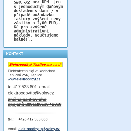
bez DPH jen
500,-Kč
s jednoduchým daňovým
dokladem s daní / v
případě požadavku
faktury zvýšení ceny
zásilky o 2,00 EUR,-
Kč pro zvýšené
administrativní
náklady. Neúčtujeme
balné!..
KONTAKT
Elektrotechnický velkoobchod
Teplická 256, Teplice
www.elektroodbyt.cz
tel.417 533 601 email:
elektroodbyttp@volnycz
změna bankovního
spojení: 2001180516 / 2010
tel.:
+420 417 533 600
email:
elektroodbyttp@volny.cz