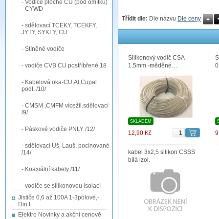
- Vodiče ploché CU (pod omítku)
- CYWD
Třídit dle:
Dle názvu
Dle ceny
- sdělovací TCEKY, TCEKFY,
JYTY, SYKFY, CU
- Stíněné vodiče
Silikonový vodič CSA
S
- vodiče CVB CU postříbřené 18
1,5mm -měděné…
0
- Kabelová oka-CU,Al,Cupal
podl. /10/
- CMSM ,CMFM vícežil.sdělovací
/9/
SKLADEM
- Páskové vodiče PNLY /12/
12,90 Kč
9
- sdělovací Uš, Lauš, pocínované
kabel 3x2,5 silikon CSSS
/14/
bílá izol.
- Koaxiální kabely /11/
- vodiče se silikonovou isolací
Jističe 0,6 až 100A 1-3pólové,-
Din L
Elektro Novinky a akční cenově