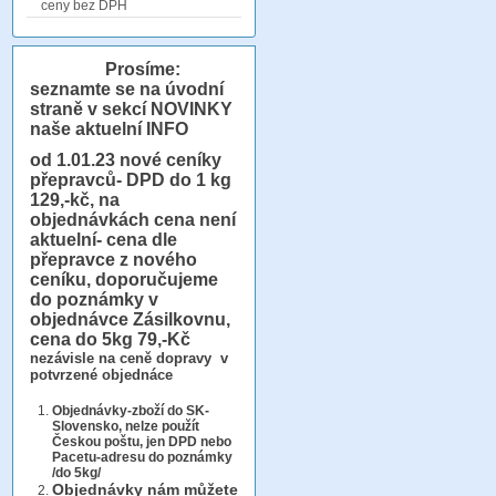
ceny bez DPH
Prosíme:
seznamte se na úvodní
straně v sekcí NOVINKY
naše aktuelní INFO
od 1.01.23
nové ceníky
přepravců- DPD do 1 kg
129,-kč, na
objednávkách cena není
aktuelní- cena dle
přepravce z nového
ceníku, doporučujeme
do poznámky v
objednávce Zásilkovnu,
cena do 5kg 79,-Kč
nezávisle na ceně dopravy v
potvrzené objednáce
Objednávky-zboží do SK-
Slovensko, nelze použít
Českou poštu, jen DPD nebo
Pacetu-adresu do poznámky
/do 5kg/
Objednávky
nám můžete