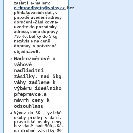
zaslat i e-mailem:
elektroodbyttp@volny.cz
, bez
přihlašovacích dat ,
v
případě uvedení adresy
doručení -Zásilkovna-
uveďte do poznámky
adresu, cena dopravy
79,-Kč, balíky do 5 kg
nezávisle na ceně
dopravy v potvrzené
e.
objednávc
Nadrozměrové a
váhově
nadlimitní
zásilky.
nad 5kg
váhy
zašleme k
výběru ideálního
přepravce,a
návrh ceny k
odsouhlasu
Vývoz do SK -fyzické
osoby prodej s daní,
právnické osoby ceny
bez daně nad 500,-Kč-
do
na drobné zásilky