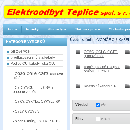
Home
Novinky
Silitové tyče
Tlakové spínače
Obchodní po
Úvodní stránka
>
VODIČE CU, KABELY
KATEGORIE VÝROBKŮ
Silitové tyče
CGSG, CGLG, CGTG-
gumové měď
prodlužovací šńůry a kabely
Vodiče CU, kabely., oka CU,
Vodiče ploché CU (pod
omítku) - CYWD
- CGSG, CGLG, CGTG- gumové
měď
Koaxiální kabely /11/
- CY, CYA CU dráty,CSA a
ohebné vodiče
- CYKY, CYKYLo, CYKYLs, /6/
Výrobci:
Vše
- CYLY, CYSY /7/
Filtr:
V akci
- ploché šňůry, CYH a jiné /13/