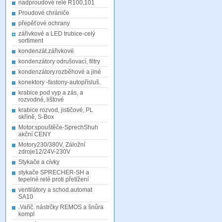
nadproudové relé R100,101
Proudové chrániče
přepěťové ochrany
zářivkové a LED trubice-celý
sortiment
kondenzát.zářivkové
kondenzátory odrušovací, filtry
kondenzátory.rozběhové a jiné
konektory -fastony-autopřísluš.
krabice pod vyp a zás, a
rozvodné, lištové
krabice rozvod, jističové, PL
skříně, S-Box
Motor.spouštěče-SprechShuh
akční CENY
Motory230/380V, Záložní
zdroje12/24V-230V
Stykače a cívky
stykače SPRECHER-SH a
tepelné relé proti přetížení
ventilátory a schod.automat
SA10
.Vařič. nástrčky REMOS a šnůra
kompl