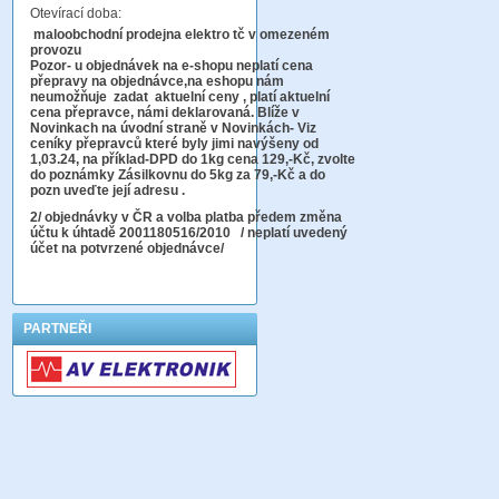
Otevírací doba:
maloobchodní prodejna elektro tč v omezeném
provozu
Pozor-
u objednávek na e-shopu neplatí cena
přepravy na objednávce
,na eshopu nám
neumožňuje zadat aktuelní ceny , platí aktuelní
cena přepravce, námi deklarovaná. Blíže v
Novinkach na úvodní straně v Novinkách- Viz
ceníky přepravců které byly jimi navýšeny od
1,03.24, na příklad-DPD do 1kg cena 129,-Kč,
zvolte
do poznámky Zásilkovnu do 5kg
za 79,-Kč a do
pozn uveďte její adresu .
2
/ objednávky v ČR a volba platba předem změna
účtu k úhtadě 2001180516/2010
/ neplatí uvedený
účet na potvrzené objednávce/
PARTNEŘI