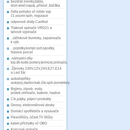
bezdrát zvonky,tabla,
dom.telef,napáj.,přísluš ,tlačítka
čidla pohybu vč místo vyp
č1,soumr.spín, regulace
odporové dráty Canthal
Tlakové spínače VRD21 a
tahové vypínače
. zářivkové tlumivky, zapalovače
k výb.
...pojistky,kompl.sort,spodky,
hlavice porcel
.náhradní.díly-
top.těl.kotle,boilery,termost,snímače,
.Žárovky 230V,12V,24V,E27,E14
a Led žár.
autodoplňky-
autopoj,startov.kab.žár,spín,konektory.
Bojlery, zásob. vody,
průtok.ohřívače, baterie, hadice
Cín,pájky, pájecí produkty
Deony, elekroměrové desky
Domácí spotřebiče a vysavače
Flexošňůry, účast.TV šňůry
kabel.příchytky vč OBO
Koncové spínače