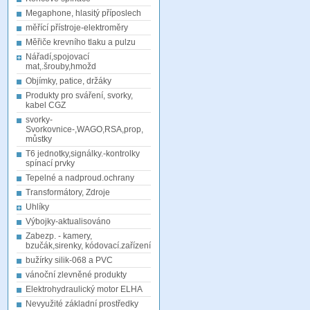
Megaphone, hlasitý příposlech
měřící přístroje-elektroměry
Měřiče krevního tlaku a pulzu
Nářadí,spojovací
mat,.šrouby,hmožd
Objímky, patice, držáky
Produkty pro sváření, svorky,
kabel CGZ
svorky-
Svorkovnice-,WAGO,RSA,prop,
můstky
T6 jednotky,signálky.-kontrolky
spínací prvky
Tepelné a nadproud.ochrany
Transformátory, Zdroje
Uhlíky
Výbojky-aktualisováno
Zabezp. - kamery,
bzučák,sirenky, kódovací.zařízení
bužírky silik-068 a PVC
vánoční zlevněné produkty
Elektrohydraulický motor ELHA
Nevyužité základní prostředky