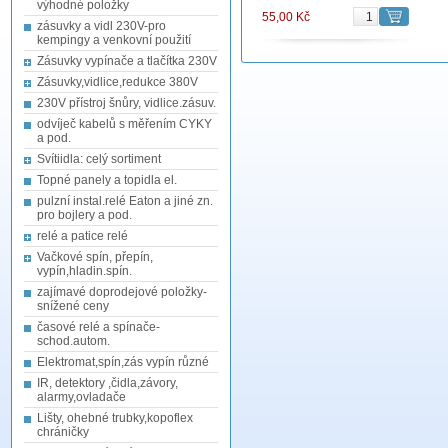
výhodné položky
55,00 Kč
zásuvky a vidl 230V-pro
kempingy a venkovní použití
Zásuvky vypínače a tlačítka 230V
Zásuvky,vidlice,redukce 380V
230V přístroj šnůry, vidlice.zásuv.
odvíječ kabelů s měřením CYKY
a pod.
Svítiidla: celý sortiment
Topné panely a topidla el.
pulzní instal.relé Eaton a jiné zn.
pro bojlery a pod.
relé a patice relé
Vačkové spín, přepín,
vypín,hladin.spín.
zajímavé doprodejové položky-
snížené ceny
časové relé a spínače-
schod.autom.
Elektromat,spín,zás vypín různé
IR, detektory ,čidla,závory,
alarmy,ovladače
Lišty, ohebné trubky,kopoflex
chráničky