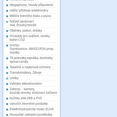
Megaphone, hlasitý příposlech
měřící přístroje-elektroměry
Měřiče krevního tlaku a pulzu
Nářadí,spojovací
mat,.šrouby,hmožd
Objímky, patice, držáky
Produkty pro sváření, svorky,
kabel CGZ
svorky-
Svorkovnice-,WAGO,RSA,prop,
můstky
T6 jednotky,signálky.-kontrolky
spínací prvky
Tepelné a nadproud.ochrany
Transformátory, Zdroje
Uhlíky
Výbojky-aktualisováno
Zabezp. - kamery,
bzučák,sirenky, kódovací.zařízení
bužírky silik-068 a PVC
vánoční zlevněné produkty
Elektrohydraulický motor ELHA
Nevyužité základní prostředky