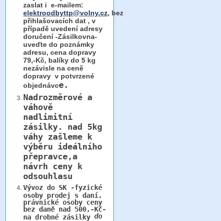
zaslat i e-mailem:
elektroodbyttp@volny.cz
, bez
přihlašovacích dat ,
v
případě uvedení adresy
doručení -Zásilkovna-
uveďte do poznámky
adresu, cena dopravy
79,-Kč, balíky do 5 kg
nezávisle na ceně
dopravy v potvrzené
e.
objednávc
Nadrozměrové a
váhově
nadlimitní
zásilky.
nad 5kg
váhy
zašleme k
výběru ideálního
přepravce,a
návrh ceny k
odsouhlasu
Vývoz do SK -fyzické
osoby prodej s daní,
právnické osoby ceny
bez daně nad 500,-Kč-
do
na drobné zásilky