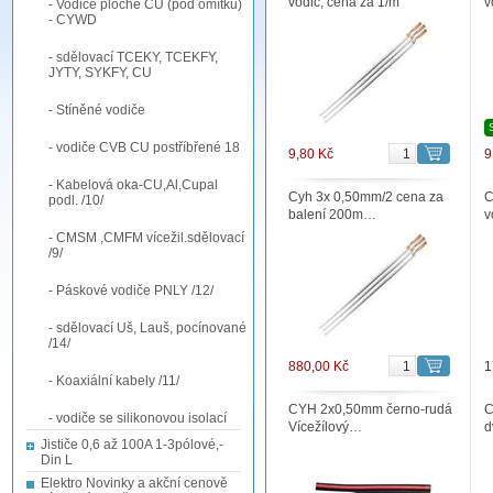
vodič, cena za 1/m
v
- Vodiče ploché CU (pod omítku)
- CYWD
- sdělovací TCEKY, TCEKFY,
JYTY, SYKFY, CU
- Stíněné vodiče
- vodiče CVB CU postříbřené 18
9,80 Kč
9
- Kabelová oka-CU,Al,Cupal
Cyh 3x 0,50mm/2 cena za
C
podl. /10/
balení 200m…
v
- CMSM ,CMFM vícežil.sdělovací
/9/
- Páskové vodiče PNLY /12/
- sdělovací Uš, Lauš, pocínované
/14/
880,00 Kč
1
- Koaxiální kabely /11/
CYH 2x0,50mm černo-rudá
C
- vodiče se silikonovou isolací
Vícežílový…
d
Jističe 0,6 až 100A 1-3pólové,-
Din L
Elektro Novinky a akční cenově