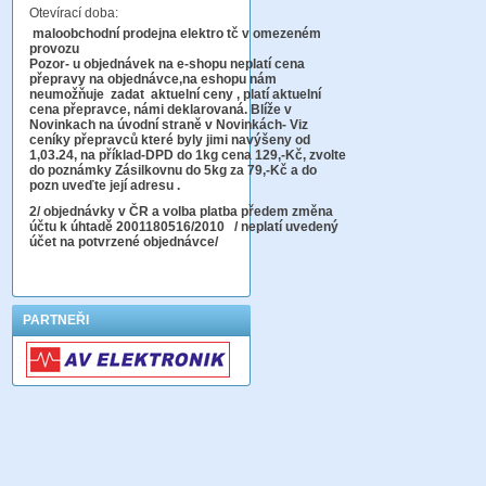
Otevírací doba:
maloobchodní prodejna elektro tč v omezeném
provozu
Pozor-
u objednávek na e-shopu neplatí cena
přepravy na objednávce
,na eshopu nám
neumožňuje zadat aktuelní ceny , platí aktuelní
cena přepravce, námi deklarovaná. Blíže v
Novinkach na úvodní straně v Novinkách- Viz
ceníky přepravců které byly jimi navýšeny od
1,03.24, na příklad-DPD do 1kg cena 129,-Kč,
zvolte
do poznámky Zásilkovnu do 5kg
za 79,-Kč a do
pozn uveďte její adresu .
2
/ objednávky v ČR a volba platba předem změna
účtu k úhtadě 2001180516/2010
/ neplatí uvedený
účet na potvrzené objednávce/
PARTNEŘI