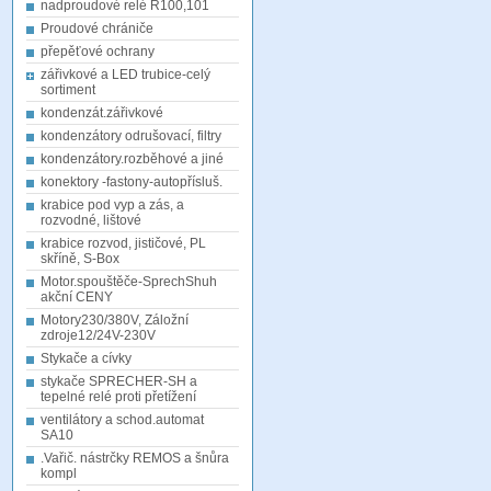
nadproudové relé R100,101
Proudové chrániče
přepěťové ochrany
zářivkové a LED trubice-celý
sortiment
kondenzát.zářivkové
kondenzátory odrušovací, filtry
kondenzátory.rozběhové a jiné
konektory -fastony-autopřísluš.
krabice pod vyp a zás, a
rozvodné, lištové
krabice rozvod, jističové, PL
skříně, S-Box
Motor.spouštěče-SprechShuh
akční CENY
Motory230/380V, Záložní
zdroje12/24V-230V
Stykače a cívky
stykače SPRECHER-SH a
tepelné relé proti přetížení
ventilátory a schod.automat
SA10
.Vařič. nástrčky REMOS a šnůra
kompl