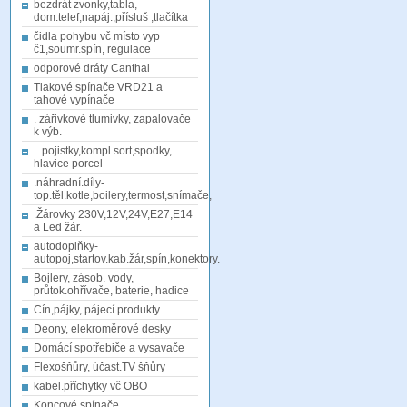
bezdrát zvonky,tabla,
dom.telef,napáj.,přísluš ,tlačítka
čidla pohybu vč místo vyp
č1,soumr.spín, regulace
odporové dráty Canthal
Tlakové spínače VRD21 a
tahové vypínače
. zářivkové tlumivky, zapalovače
k výb.
...pojistky,kompl.sort,spodky,
hlavice porcel
.náhradní.díly-
top.těl.kotle,boilery,termost,snímače,
.Žárovky 230V,12V,24V,E27,E14
a Led žár.
autodoplňky-
autopoj,startov.kab.žár,spín,konektory.
Bojlery, zásob. vody,
průtok.ohřívače, baterie, hadice
Cín,pájky, pájecí produkty
Deony, elekroměrové desky
Domácí spotřebiče a vysavače
Flexošňůry, účast.TV šňůry
kabel.příchytky vč OBO
Koncové spínače