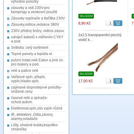
výhodné položky
zásuvky a vidl 230V-pro
kempingy a venkovní použití
SKLADEM
Zásuvky vypínače a tlačítka 230V
8,90 Kč
7
Zásuvky,vidlice,redukce 380V
230V přístroj šnůry, vidlice.zásuv.
2x2,5 transparentní plochý
odvíječ kabelů s měřením CYKY
vodič k…
a pod.
Svítiidla: celý sortiment
Topné panely a topidla el.
pulzní instal.relé Eaton a jiné zn.
pro bojlery a pod.
relé a patice relé
SKLADEM
Vačkové spín, přepín,
vypín,hladin.spín.
17,00 Kč
zajímavé doprodejové položky-
snížené ceny
časové relé a spínače-
schod.autom.
Elektromat,spín,zás vypín různé
IR, detektory ,čidla,závory,
alarmy,ovladače
Lišty, ohebné trubky,kopoflex
chráničky