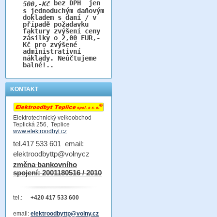
bez DPH jen
500,-Kč
s jednoduchým daňovým
dokladem s daní / v
případě požadavku
faktury zvýšení ceny
zásilky o 2,00 EUR,-
Kč pro zvýšené
administrativní
náklady. Neúčtujeme
balné!..
KONTAKT
Elektrotechnický velkoobchod
Teplická 256, Teplice
www.elektroodbyt.cz
tel.417 533 601 email:
elektroodbyttp@volnycz
změna bankovního
spojení: 2001180516 / 2010
tel.:
+420 417 533 600
email:
elektroodbyttp@volny.cz