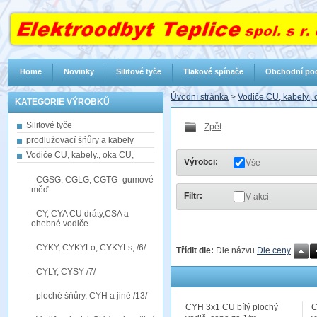
Home
Novinky
Silitové tyče
Tlakové spínače
Obchodní po
Úvodní stránka
>
Vodiče CU, kabely.,
KATEGORIE VÝROBKŮ
Silitové tyče
Zpět
prodlužovací šńůry a kabely
Vodiče CU, kabely., oka CU,
Výrobci:
Vše
- CGSG, CGLG, CGTG- gumové
měď
Filtr:
V akci
- CY, CYA CU dráty,CSA a
ohebné vodiče
- CYKY, CYKYLo, CYKYLs, /6/
Třídit dle:
Dle názvu
Dle ceny
- CYLY, CYSY /7/
- ploché šňůry, CYH a jiné /13/
CYH 3x1 CU bílý plochý
C