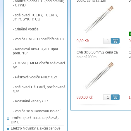
vodič, cena za 1/m
v
- Vodiče ploché CU (pod omítku)
- CYWD
- sdělovací TCEKY, TCEKFY,
JYTY, SYKFY, CU
- Stíněné vodiče
- vodiče CVB CU postříbřené 18
9,80 Kč
9
- Kabelová oka-CU,Al,Cupal
Cyh 3x 0,50mm/2 cena za
C
podl. /10/
balení 200m…
v
- CMSM ,CMFM vícežil.sdělovací
/9/
- Páskové vodiče PNLY /12/
- sdělovací Uš, Lauš, pocínované
/14/
880,00 Kč
1
- Koaxiální kabely /11/
- vodiče se silikonovou isolací
Jističe 0,6 až 100A 1-3pólové,-
Din L
Elektro Novinky a akční cenově