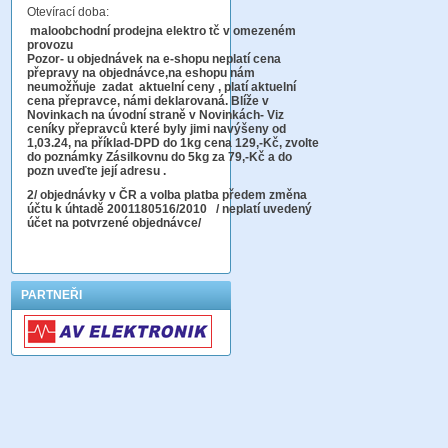
Otevírací doba:
maloobchodní prodejna elektro tč v omezeném
provozu
Pozor-
u objednávek na e-shopu neplatí cena
přepravy na objednávce
,na eshopu nám
neumožňuje zadat aktuelní ceny , platí aktuelní
cena přepravce, námi deklarovaná. Blíže v
Novinkach na úvodní straně v Novinkách- Viz
ceníky přepravců které byly jimi navýšeny od
1,03.24, na příklad-DPD do 1kg cena 129,-Kč,
zvolte
do poznámky Zásilkovnu do 5kg
za 79,-Kč a do
pozn uveďte její adresu .
2
/ objednávky v ČR a volba platba předem změna
účtu k úhtadě 2001180516/2010
/ neplatí uvedený
účet na potvrzené objednávce/
PARTNEŘI