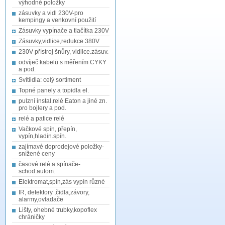
výhodné položky
zásuvky a vidl 230V-pro
kempingy a venkovní použití
Zásuvky vypínače a tlačítka 230V
Zásuvky,vidlice,redukce 380V
230V přístroj šnůry, vidlice.zásuv.
odvíječ kabelů s měřením CYKY
a pod.
Svítiidla: celý sortiment
Topné panely a topidla el.
pulzní instal.relé Eaton a jiné zn.
pro bojlery a pod.
relé a patice relé
Vačkové spín, přepín,
vypín,hladin.spín.
zajímavé doprodejové položky-
snížené ceny
časové relé a spínače-
schod.autom.
Elektromat,spín,zás vypín různé
IR, detektory ,čidla,závory,
alarmy,ovladače
Lišty, ohebné trubky,kopoflex
chráničky