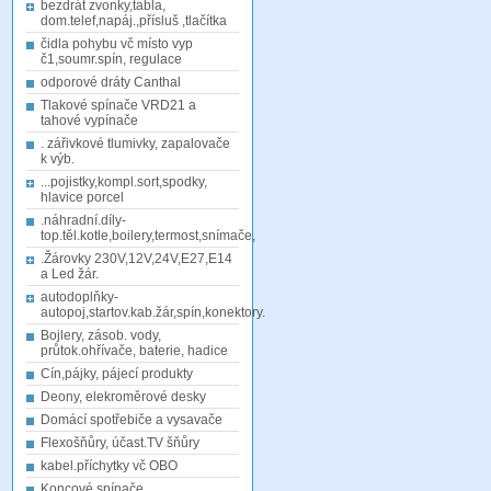
bezdrát zvonky,tabla,
dom.telef,napáj.,přísluš ,tlačítka
čidla pohybu vč místo vyp
č1,soumr.spín, regulace
odporové dráty Canthal
Tlakové spínače VRD21 a
tahové vypínače
. zářivkové tlumivky, zapalovače
k výb.
...pojistky,kompl.sort,spodky,
hlavice porcel
.náhradní.díly-
top.těl.kotle,boilery,termost,snímače,
.Žárovky 230V,12V,24V,E27,E14
a Led žár.
autodoplňky-
autopoj,startov.kab.žár,spín,konektory.
Bojlery, zásob. vody,
průtok.ohřívače, baterie, hadice
Cín,pájky, pájecí produkty
Deony, elekroměrové desky
Domácí spotřebiče a vysavače
Flexošňůry, účast.TV šňůry
kabel.příchytky vč OBO
Koncové spínače