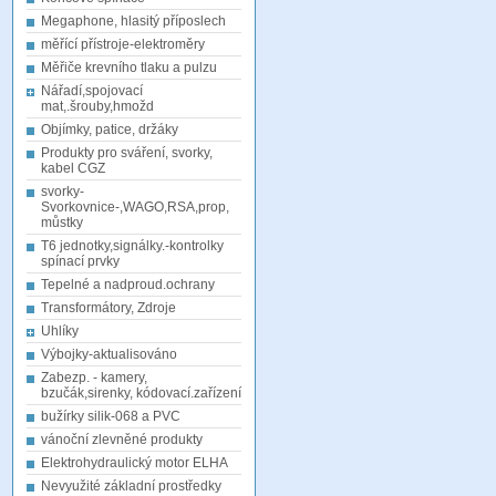
Megaphone, hlasitý příposlech
měřící přístroje-elektroměry
Měřiče krevního tlaku a pulzu
Nářadí,spojovací
mat,.šrouby,hmožd
Objímky, patice, držáky
Produkty pro sváření, svorky,
kabel CGZ
svorky-
Svorkovnice-,WAGO,RSA,prop,
můstky
T6 jednotky,signálky.-kontrolky
spínací prvky
Tepelné a nadproud.ochrany
Transformátory, Zdroje
Uhlíky
Výbojky-aktualisováno
Zabezp. - kamery,
bzučák,sirenky, kódovací.zařízení
bužírky silik-068 a PVC
vánoční zlevněné produkty
Elektrohydraulický motor ELHA
Nevyužité základní prostředky