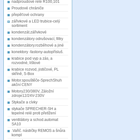
nadproudové relé R100,101
Proudové chrániče
přepěťové ochrany
zářivkové a LED trubice-celý
sortiment
kondenzát.zářivkové
kondenzátory odrušovací, filtry
kondenzátory.rozběhové a jiné
konektory -fastony-autopřísluš.
krabice pod vyp a zás, a
rozvodné, lištové
krabice rozvod, jističové, PL
skříně, S-Box
Motor.spouštěče-SprechShuh
akční CENY
Motory230/380V, Záložní
zdroje12/24V-230V
Stykače a cívky
stykače SPRECHER-SH a
tepelné relé proti přetížení
ventilátory a schod.automat
SA10
.Vařič. nástrčky REMOS a šnůra
kompl