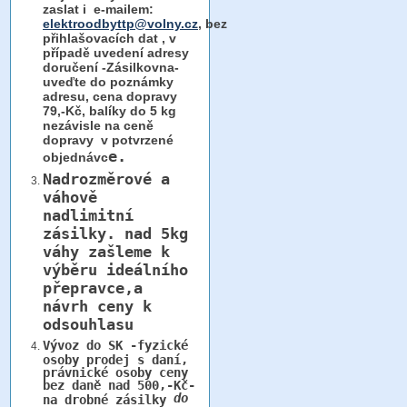
zaslat i e-mailem:
elektroodbyttp@volny.cz
, bez
přihlašovacích dat ,
v
případě uvedení adresy
doručení -Zásilkovna-
uveďte do poznámky
adresu, cena dopravy
79,-Kč, balíky do 5 kg
nezávisle na ceně
dopravy v potvrzené
e.
objednávc
Nadrozměrové a
váhově
nadlimitní
zásilky.
nad 5kg
váhy
zašleme k
výběru ideálního
přepravce,a
návrh ceny k
odsouhlasu
Vývoz do SK -fyzické
osoby prodej s daní,
právnické osoby ceny
bez daně nad 500,-Kč-
do
na drobné zásilky