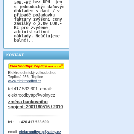
bez DPH jen
500,-Kč
s jednoduchým daňovým
dokladem s daní / v
případě požadavku
faktury zvýšení ceny
zásilky o 2,00 EUR,-
Kč pro zvýšené
administrativní
náklady. Neúčtujeme
balné!..
KONTAKT
Elektrotechnický velkoobchod
Teplická 256, Teplice
www.elektroodbyt.cz
tel.417 533 601 email:
elektroodbyttp@volnycz
změna bankovního
spojení: 2001180516 / 2010
tel.:
+420 417 533 600
email:
elektroodbyttp@volny.cz