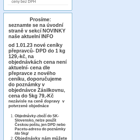
ceny bez DPH
Prosíme:
seznamte se na úvodní
straně v sekcí NOVINKY
naše aktuelní INFO
od 1.01.23
nové ceníky
přepravců- DPD do 1 kg
129,-kč, na
objednávkách cena není
aktuelní- cena dle
přepravce z nového
ceníku, doporučujeme
do poznámky v
objednávce Zásilkovnu,
cena do 5kg 79,-Kč
nezávisle na ceně dopravy v
potvrzené objednáce
Objednávky-zboží do SK-
Slovensko, nelze použít
Českou poštu, jen DPD nebo
Pacetu-adresu do poznámky
/do 5kg/
Objednávky
nám můžete