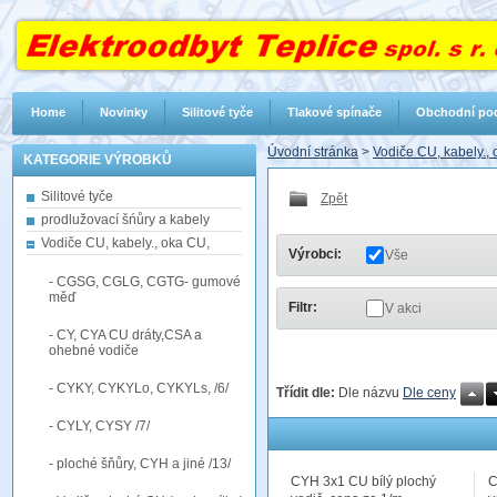
Home
Novinky
Silitové tyče
Tlakové spínače
Obchodní po
Úvodní stránka
>
Vodiče CU, kabely.,
KATEGORIE VÝROBKŮ
Silitové tyče
Zpět
prodlužovací šńůry a kabely
Vodiče CU, kabely., oka CU,
Výrobci:
Vše
- CGSG, CGLG, CGTG- gumové
měď
Filtr:
V akci
- CY, CYA CU dráty,CSA a
ohebné vodiče
- CYKY, CYKYLo, CYKYLs, /6/
Třídit dle:
Dle názvu
Dle ceny
- CYLY, CYSY /7/
- ploché šňůry, CYH a jiné /13/
CYH 3x1 CU bílý plochý
C