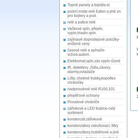
Topné panely a topidla el.
pulzní instal.relé Eaton a jiné zn.
pro bojlery a pod.
relé a patice relé
Vačkové spín, přepín,
vypín,hladin.spín.
zajímavé doprodejové položky-
snížené ceny
časové relé a spínače-
schod.autom.
Elektromat,spín,zás vypín různé
IR, detektory ,čidla,závory,
alarmy,ovladače
Lišty, ohebné trubky,kopoflex
chráničky
nadproudové relé R100,101
přepěťové ochrany
Proudové chrániče
zářivkové a LED trubice-celý
sortiment
kondenzát.zářivkové
kondenzátory odrušovací, filtry
kondenzátory.rozběhové a jiné