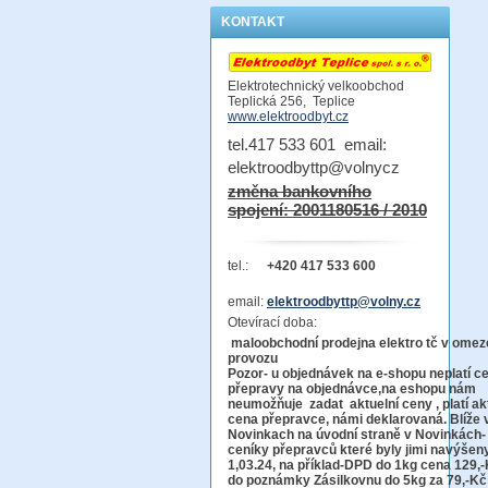
KONTAKT
Elektrotechnický velkoobchod
Teplická 256, Teplice
www.elektroodbyt.cz
tel.417 533 601 email:
elektroodbyttp@volnycz
změna bankovního
spojení: 2001180516 / 2010
tel.:
+420 417 533 600
email:
elektroodbyttp@volny.cz
Otevírací doba:
maloobchodní prodejna elektro tč v ome
provo
Pozor-
u objednávek na e-shopu neplatí c
přepravy na objednávce
,na eshopu nám
neumožňuje zadat aktuelní ceny , platí ak
cena přepravce, námi deklarovaná. Blíže 
Novinkach na úvodní straně v Novinkách-
ceníky přepravců které byly jimi navýšen
1,03.24, na příklad-DPD do 1kg cena 129,-
do poznámky Zásilkovnu do 5kg
za 79,-Kč