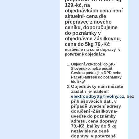
129,-kč, na
objednávkách cena není
aktuelní- cena dle
přepravce z nového
ceníku, doporučujeme
do poznámky v
objednávce Zásilkovnu,
cena do 5kg 79,-Kč
nezávisle na ceně dopravy v
potvrzené objednáce
Objednávky-zboží do SK-
Slovensko, nelze použít
Českou poštu, jen DPD nebo
Pacetu-adresu do poznámky
/do 5kg/
Objednávky
nám můžete
zaslat i e-mailem:
elektroodbyttp@volny.cz
, bez
přihlašovacích dat ,
v
případě uvedení adresy
doručení -Zásilkovna-
uveďte do poznámky
adresu, cena dopravy
79,-Kč, balíky do 5 kg
nezávisle na ceně
dopravy v potvrzené