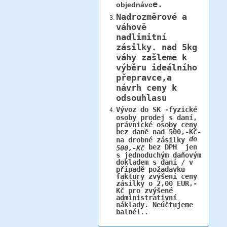
e.
objednávc
Nadrozměrové a
váhově
nadlimitní
zásilky.
nad 5kg
váhy
zašleme k
výběru ideálního
přepravce,a
návrh ceny k
odsouhlasu
Vývoz do SK -fyzické
osoby prodej s daní,
právnické osoby ceny
bez daně nad 500,-Kč-
do
na drobné zásilky
bez DPH jen
500,-Kč
s jednoduchým daňovým
dokladem s daní / v
případě požadavku
faktury zvýšení ceny
zásilky o 2,00 EUR,-
Kč pro zvýšené
administrativní
náklady. Neúčtujeme
balné!..