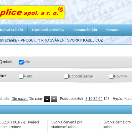
lakové spínače
Obchodní podmínky
Reklamační řád
Kontakt
ní stránka
>
PRODUKTY PRO SVÁŘENÍ, SVORKY, KABEL CGZ
ýrobci:
Vše
iltr:
V akci
Doporučujeme
Novinky
Počet položek:
8
16
32
64
128
Výpis:
Kata
dit dle:
Dle názvu
Dle ceny
CGZ16 H01N2-D svářecí
Svorka červená pro
Svorka černá pro 
kabel, izolace…
startovací kabel…
kabel…