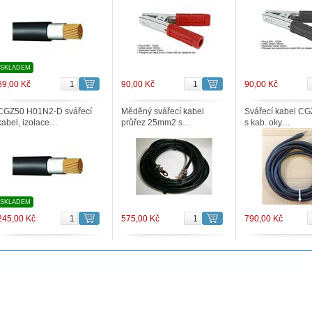
SKLADEM
89,00 Kč
90,00 Kč
90,00 Kč
CGZ50 H01N2-D svářecí
Měděný svářecí kabel
Svářecí kabel CG
kabel, izolace…
průřez 25mm2 s…
s kab. oky…
SKLADEM
245,00 Kč
575,00 Kč
790,00 Kč