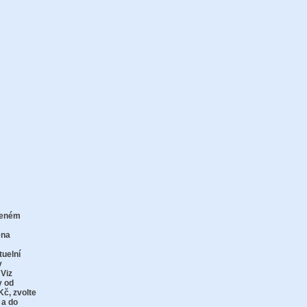
zeném
zu
ena
tuelní
v
 Viz
y od
Kč,
zvolte
 a do