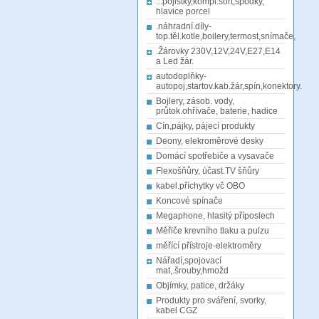
...pojistky,kompl.sort,spodky,
hlavice porcel
.náhradní.díly-
top.těl.kotle,boilery,termost,snímače,
.Žárovky 230V,12V,24V,E27,E14
a Led žár.
autodoplňky-
autopoj,startov.kab.žár,spín,konektory.
Bojlery, zásob. vody,
průtok.ohřívače, baterie, hadice
Cín,pájky, pájecí produkty
Deony, elekroměrové desky
Domácí spotřebiče a vysavače
Flexošňůry, účast.TV šňůry
kabel.příchytky vč OBO
Koncové spínače
Megaphone, hlasitý příposlech
Měřiče krevního tlaku a pulzu
měřící přístroje-elektroměry
Nářadí,spojovací
mat,.šrouby,hmožd
Objímky, patice, držáky
Produkty pro sváření, svorky,
kabel CGZ