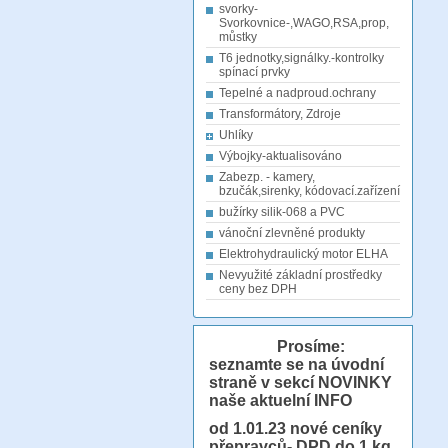
svorky-
Svorkovnice-,WAGO,RSA,prop,
můstky
T6 jednotky,signálky.-kontrolky
spínací prvky
Tepelné a nadproud.ochrany
Transformátory, Zdroje
Uhlíky
Výbojky-aktualisováno
Zabezp. - kamery,
bzučák,sirenky, kódovací.zařízení
bužírky silik-068 a PVC
vánoční zlevněné produkty
Elektrohydraulický motor ELHA
Nevyužité základní prostředky
ceny bez DPH
Prosíme:
seznamte se na úvodní
straně v sekcí NOVINKY
naše aktuelní INFO
od 1.01.23
nové ceníky
přepravců- DPD do 1 kg