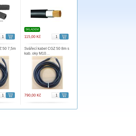
SKLADEM
115,00 Kč
Z 50 7,5m
Svářecí kabel CGZ 50 8m s
kab. oky M10…
790,00 Kč