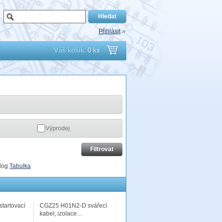
Přihlásit
Váš košík:
0 ks
Přejít
do
košíku
Výprodej
log
Tabulka
startovací
CGZ25 H01N2-D svářecí
kabel, izolace…