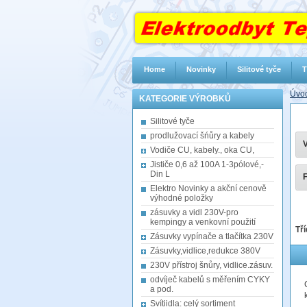
Home
Novinky
Silitové tyče
T
Úvod
KATEGORIE VÝROBKŮ
Silitové tyče
prodlužovací šńůry a kabely
V
Vodiče CU, kabely., oka CU,
Jističe 0,6 až 100A 1-3pólové,-
Din L
F
Elektro Novinky a akční cenově
výhodné položky
zásuvky a vidl 230V-pro
kempingy a venkovní použití
Tří
Zásuvky vypínače a tlačítka 230V
Zásuvky,vidlice,redukce 380V
230V přístroj šnůry, vidlice.zásuv.
odvíječ kabelů s měřením CYKY
a pod.
Svítiidla: celý sortiment