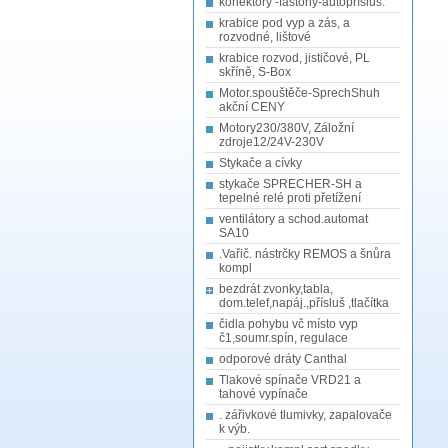
konektory -fastony-autopřísluš.
krabice pod vyp a zás, a
rozvodné, lištové
krabice rozvod, jističové, PL
skříně, S-Box
Motor.spouštěče-SprechShuh
akční CENY
Motory230/380V, Záložní
zdroje12/24V-230V
Stykače a cívky
stykače SPRECHER-SH a
tepelné relé proti přetížení
ventilátory a schod.automat
SA10
.Vařič. nástrčky REMOS a šnůra
kompl
bezdrát zvonky,tabla,
dom.telef,napáj.,přísluš ,tlačítka
čidla pohybu vč místo vyp
č1,soumr.spín, regulace
odporové dráty Canthal
Tlakové spínače VRD21 a
tahové vypínače
. zářivkové tlumivky, zapalovače
k výb.