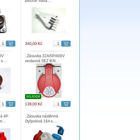
plochá- váha…
340,00 Kč
0V
..Zásuvka 32A/5P/400V
á s…
vestavná SEZ IEN…
SKLADEM
139,00 Kč
ná 4P
..Zásuvka nástěnná
em…
čtyřpolová 16A s…