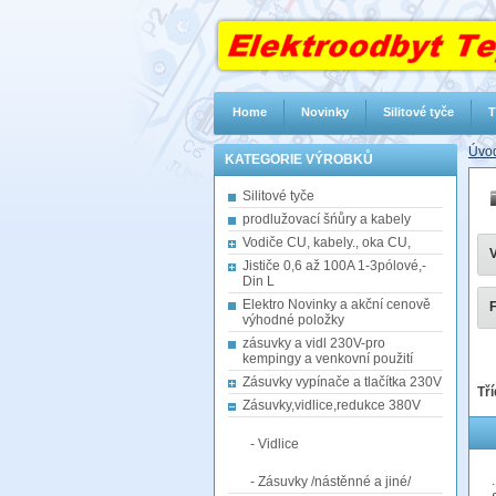
Home
Novinky
Silitové tyče
T
Úvod
KATEGORIE VÝROBKŮ
Silitové tyče
prodlužovací šńůry a kabely
Vodiče CU, kabely., oka CU,
V
Jističe 0,6 až 100A 1-3pólové,-
Din L
Elektro Novinky a akční cenově
F
výhodné položky
zásuvky a vidl 230V-pro
kempingy a venkovní použití
Zásuvky vypínače a tlačítka 230V
Tří
Zásuvky,vidlice,redukce 380V
- Vidlice
- Zásuvky /nástěnné a jiné/