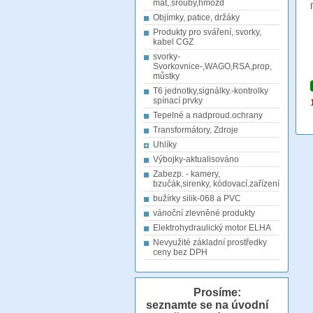
mat,.šrouby,hmožd
Objímky, patice, držáky
Produkty pro sváření, svorky,
kabel CGZ
svorky-
Svorkovnice-,WAGO,RSA,prop,
můstky
T6 jednotky,signálky.-kontrolky
spínací prvky
Tepelné a nadproud.ochrany
Transformátory, Zdroje
Uhlíky
Výbojky-aktualisováno
Zabezp. - kamery,
bzučák,sirenky, kódovací.zařízení
bužírky silik-068 a PVC
vánoční zlevněné produkty
Elektrohydraulický motor ELHA
Nevyužité základní prostředky
ceny bez DPH
Prosíme:
seznamte se na úvodní