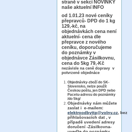
straně v sekcí NOVINKY
naše aktuelní INFO
od 1.01.23
nové ceníky
přepravců- DPD do 1 kg
129,-kč, na
objednávkách cena není
aktuelní- cena dle
přepravce z nového
ceníku, doporučujeme
do poznámky v
objednávce Zásilkovnu,
cena do 5kg 79,-Kč
nezávisle na ceně dopravy v
potvrzené objednáce
Objednávky-zboží do SK-
Slovensko, nelze použít
Českou poštu, jen DPD nebo
Pacetu-adresu do poznámky
/do 5kg/
Objednávky
nám můžete
zaslat i e-mailem:
elektroodbyttp@volny.cz
, bez
přihlašovacích dat ,
v
případě uvedení adresy
doručení -Zásilkovna-
uveďte do poznámky