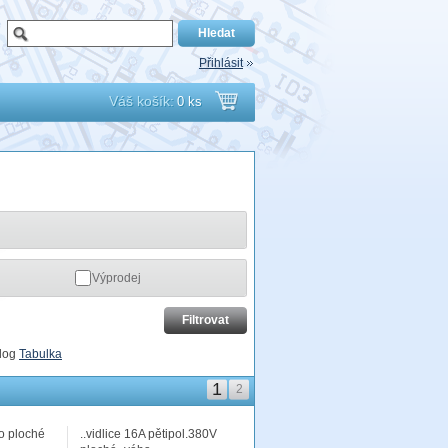
Přihlásit
Váš košík:
0 ks
Přejít
do
košíku
Výprodej
log
Tabulka
1
2
ro ploché
..vidlice 16A pětipol.380V