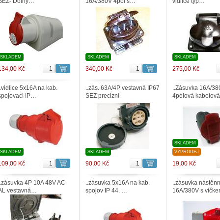
SEZ- Dolný…
16A/380V 4pol s…
vidlice typ…
SKLADEM
SKLADEM
SKLADEM
134,00 Kč
340,00 Kč
275,00 Kč
..vidlice 5x16A na kab.
..zás. 63A/4P vestavná IP67
..Zásuvka 16A/38
spojovací IP…
SEZ precizní
4pólová kabelov
SKLADEM
SKLADEM
SKLADEM
VÝPRODEJ
109,00 Kč
90,00 Kč
19,00 Kč
..zásuvka 4P 10A 48V AC
..zásuvka 5x16A na kab.
..zásuvka nástěn
AL vestavná…
spojov IP 44. …
16A/380V s víčk