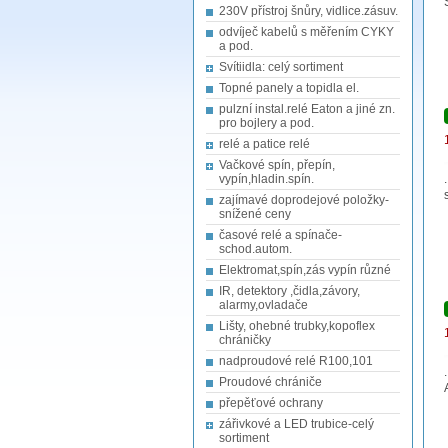
230V přístroj šnůry, vidlice.zásuv.
odvíječ kabelů s měřením CYKY
a pod.
Svítiidla: celý sortiment
Topné panely a topidla el.
pulzní instal.relé Eaton a jiné zn.
pro bojlery a pod.
relé a patice relé
Vačkové spín, přepín,
vypín,hladin.spín.
zajímavé doprodejové položky-
snížené ceny
časové relé a spínače-
schod.autom.
Elektromat,spín,zás vypín různé
IR, detektory ,čidla,závory,
alarmy,ovladače
Lišty, ohebné trubky,kopoflex
chráničky
nadproudové relé R100,101
Proudové chrániče
přepěťové ochrany
zářivkové a LED trubice-celý
sortiment