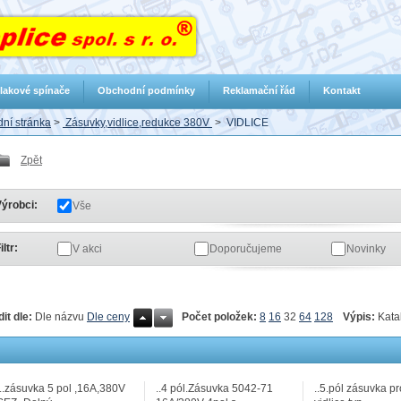
lakové spínače
Obchodní podmínky
Reklamační řád
Kontakt
ní stránka
>
Zásuvky,vidlice,redukce 380V
>
VIDLICE
Zpět
ýrobci:
Vše
iltr:
V akci
Doporučujeme
Novinky
Počet položek:
8
16
32
64
128
Výpis:
Kata
dit dle:
Dle názvu
Dle ceny
...zásuvka 5 pol ,16A,380V
..4 pól.Zásuvka 5042-71
..5.pól zásuvka p