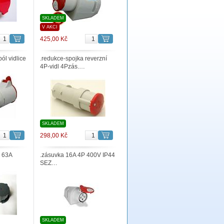
SKLADEM
V AKCI
425,00 Kč
ól vidlice
.redukce-spojka reverzní
4P-vidl 4Pzás.…
SKLADEM
298,00 Kč
á 63A
.zásuvka 16A 4P 400V IP44
SEZ…
SKLADEM