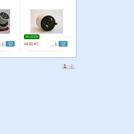
SKLADEM
44,00 Kč
1
2