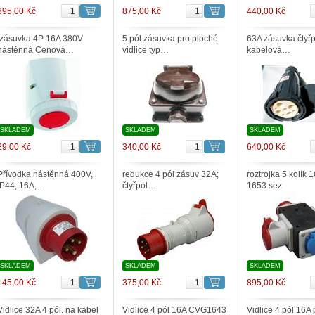
395,00 Kč
875,00 Kč
440,00 Kč
.zásuvka 4P 16A 380V
5.pól zásuvka pro ploché
63A zásuvka čtyř
nástěnná Cenová…
vidlice typ…
kabelová…
SKLADEM
SKLADEM
SKLADEM
29,00 Kč
340,00 Kč
640,00 Kč
Přívodka nástěnná 400V,
redukce 4 pól zásuv 32A;
roztrojka 5 kolík
IP44, 16A,…
čtyřpol…
1653 sez
SKLADEM
SKLADEM
SKLADEM
145,00 Kč
375,00 Kč
895,00 Kč
Vidlice 32A 4 pól. na kabel
Vidlice 4 pól 16A CVG1643
Vidlice 4.pól 16A p