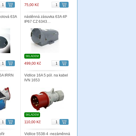
75,00 Kč
polová 63A
nástěnná zásuvka 63A 4P
IP67 CZ 6343…
SKLADEM
499,00 Kč
 16A IRRN
Vidlice 16A 5 pól. na kabel
IVN 1653
SKLADEM
110,00 Kč
řír
Vidlice 5538-4 -nezáměnná