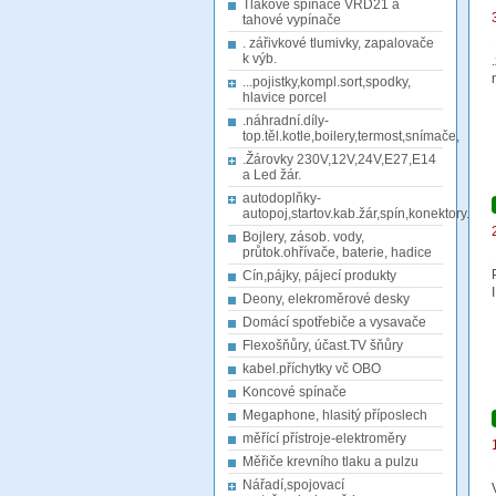
Tlakové spínače VRD21 a
tahové vypínače
. zářivkové tlumivky, zapalovače
k výb.
...pojistky,kompl.sort,spodky,
hlavice porcel
.náhradní.díly-
top.těl.kotle,boilery,termost,snímače,
.Žárovky 230V,12V,24V,E27,E14
a Led žár.
autodoplňky-
autopoj,startov.kab.žár,spín,konektory.
Bojlery, zásob. vody,
průtok.ohřívače, baterie, hadice
Cín,pájky, pájecí produkty
Deony, elekroměrové desky
Domácí spotřebiče a vysavače
Flexošňůry, účast.TV šňůry
kabel.příchytky vč OBO
Koncové spínače
Megaphone, hlasitý příposlech
měřící přístroje-elektroměry
Měřiče krevního tlaku a pulzu
Nářadí,spojovací