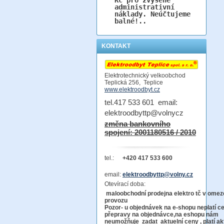
administrativní
náklady. Neúčtujeme
balné!..
KONTAKT
Elektrotechnický velkoobchod
Teplická 256, Teplice
www.elektroodbyt.cz
tel.417 533 601 email:
elektroodbyttp@volnycz
změna bankovního
spojení: 2001180516 / 2010
tel.:
+420 417 533 600
email:
elektroodbyttp@volny.cz
Otevírací doba:
maloobchodní prodejna elektro tč v ome
provo
Pozor-
u objednávek na e-shopu neplatí c
přepravy na objednávce
,na eshopu nám
neumožňuje zadat aktuelní ceny , platí ak