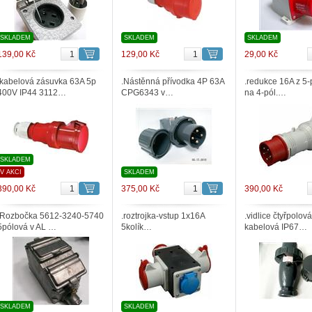
SKLADEM
SKLADEM
SKLADEM
139,00 Kč
129,00 Kč
29,00 Kč
.kabelová zásuvka 63A 5p
.Nástěnná přívodka 4P 63A
.redukce 16A z 5-p
400V IP44 3112…
CPG6343 v…
na 4-pól.…
SKLADEM
V AKCI
SKLADEM
390,00 Kč
375,00 Kč
390,00 Kč
.Rozbočka 5612-3240-5740
.roztrojka-vstup 1x16A
.vidlice čtyřpolov
5pólová v AL …
5kolík…
kabelová IP67…
SKLADEM
SKLADEM