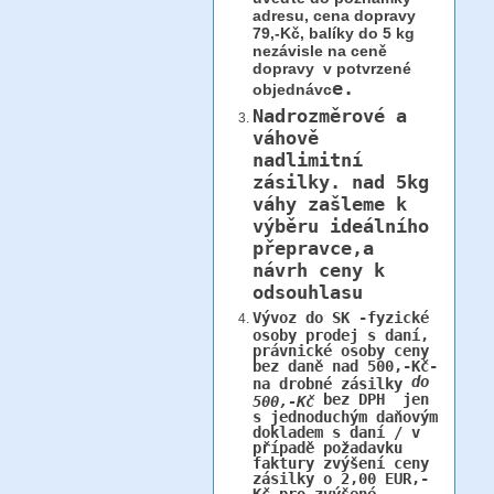
adresu, cena dopravy
79,-Kč, balíky do 5 kg
nezávisle na ceně
dopravy v potvrzené
e.
objednávc
Nadrozměrové a
váhově
nadlimitní
zásilky.
nad 5kg
váhy
zašleme k
výběru ideálního
přepravce,a
návrh ceny k
odsouhlasu
Vývoz do SK -fyzické
osoby prodej s daní,
právnické osoby ceny
bez daně nad 500,-Kč-
do
na drobné zásilky
bez DPH jen
500,-Kč
s jednoduchým daňovým
dokladem s daní / v
případě požadavku
faktury zvýšení ceny
zásilky o 2,00 EUR,-
Kč pro zvýšené