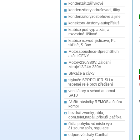
kondenzát.zářivkové
kondenzátory odrušovací, filtry
kondenzátory.rozběhové a jiné
konektory -fastony-autopřísluš.
krabice pod vyp a zás, a
rozvodné, lištové
krabice rozvod, jističové, PL
skříně, S-Box
Motor.spouštěče-SprechShuh
akční CENY
Motory230/380V, Záložní
zdroje12/24V-230V
Stykače a cívky
stykače SPRECHER-SH a
tepelné relé proti přetížení
ventilátory a schod.automat
SA10
.Vařič. nástrčky REMOS a šnůra
kompl
bezdrát zvonky,tabla,
dom.telef,napáj.,přísluš ,tlačítka
čidla pohybu vč místo vyp
č1,soumr.spín, regulace
odporové dráty Canthal