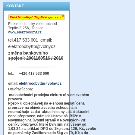
KONTAKT
Elektrotechnický velkoobchod
Teplická 256, Teplice
www.elektroodbyt.cz
tel.417 533 601 email:
elektroodbyttp@volnycz
změna bankovního
spojení: 2001180516 / 2010
tel.:
+420 417 533 600
email:
elektroodbyttp@volny.cz
Otevírací doba:
maloobchodní prodejna elektro tč v omezeném
provozu
Pozor-
u objednávek na e-shopu neplatí cena
přepravy na objednávce
,na eshopu nám
neumožňuje zadat aktuelní ceny , platí aktuelní
cena přepravce, námi deklarovaná. Blíže v
Novinkach na úvodní straně v Novinkách- Viz
ceníky přepravců které byly jimi navýšeny od
1,03.24, na příklad-DPD do 1kg cena 129,-Kč,
zvolte
do poznámky Zásilkovnu do 5kg
za 79,-Kč a do