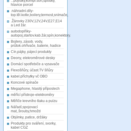
...pojistky,kompl.sort,spodky,
hlavice porcel
.náhradní.díly-
top.těl.kotle,boilery,termost,snímače,
.Žárovky 230V,12V,24V,E27,E14
a Led žár.
autodoplňky-
autopoj,startov.kab.žár,spín,konektory.
Bojlery, zásob. vody,
průtok.ohřívače, baterie, hadice
Cín,pájky, pájecí produkty
Deony, elekroměrové desky
Domácí spotřebiče a vysavače
Flexošňůry, účast.TV šňůry
kabel.příchytky vč OBO
Koncové spínače
Megaphone, hlasitý příposlech
měřící přístroje-elektroměry
Měřiče krevního tlaku a pulzu
Nářadí,spojovací
mat,.šrouby,hmožd
Objímky, patice, držáky
Produkty pro sváření, svorky,
kabel CGZ