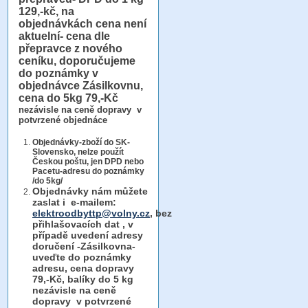
129,-kč, na
objednávkách cena není
aktuelní- cena dle
přepravce z nového
ceníku, doporučujeme
do poznámky v
objednávce Zásilkovnu,
cena do 5kg 79,-Kč
nezávisle na ceně dopravy v
potvrzené objednáce
Objednávky-zboží do SK-
Slovensko, nelze použít
Českou poštu, jen DPD nebo
Pacetu-adresu do poznámky
/do 5kg/
Objednávky
nám můžete
zaslat i e-mailem:
elektroodbyttp@volny.cz
, bez
přihlašovacích dat ,
v
případě uvedení adresy
doručení -Zásilkovna-
uveďte do poznámky
adresu, cena dopravy
79,-Kč, balíky do 5 kg
nezávisle na ceně
dopravy v potvrzené