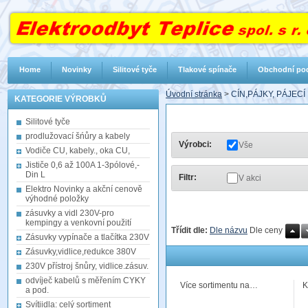
Home
Novinky
Silitové tyče
Tlakové spínače
Obchodní po
Úvodní stránka
>
CÍN,PÁJKY, PÁJEC
KATEGORIE VÝROBKŮ
Silitové tyče
prodlužovací šńůry a kabely
Výrobci:
Vše
Vodiče CU, kabely., oka CU,
Jističe 0,6 až 100A 1-3pólové,-
Din L
Filtr:
V akci
Elektro Novinky a akční cenově
výhodné položky
zásuvky a vidl 230V-pro
kempingy a venkovní použití
Třídit dle:
Dle názvu
Dle ceny
Zásuvky vypínače a tlačítka 230V
Zásuvky,vidlice,redukce 380V
230V přístroj šnůry, vidlice.zásuv.
odvíječ kabelů s měřením CYKY
Více sortimentu na…
K
a pod.
Svítiidla: celý sortiment