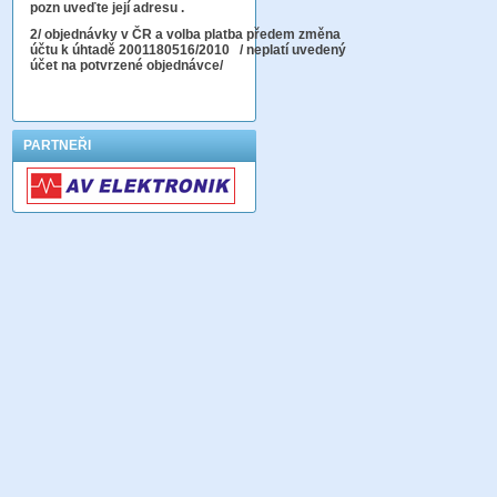
pozn uveďte její adresu .
2
/ objednávky v ČR a volba platba předem změna
účtu k úhtadě 2001180516/2010
/ neplatí uvedený
účet na potvrzené objednávce/
PARTNEŘI