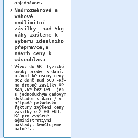
e.
objednávc
Nadrozměrové a
váhově
nadlimitní
zásilky.
nad 5kg
váhy
zašleme k
výběru ideálního
přepravce,a
návrh ceny k
odsouhlasu
Vývoz do SK -fyzické
osoby prodej s daní,
právnické osoby ceny
bez daně nad 500,-Kč-
do
na drobné zásilky
bez DPH jen
500,-Kč
s jednoduchým daňovým
dokladem s daní / v
případě požadavku
faktury zvýšení ceny
zásilky o 2,00 EUR,-
Kč pro zvýšené
administrativní
náklady. Neúčtujeme
balné!..