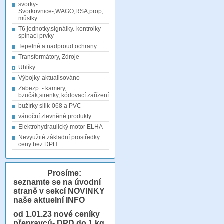
svorky-
Svorkovnice-,WAGO,RSA,prop,
můstky
T6 jednotky,signálky.-kontrolky
spínací prvky
Tepelné a nadproud.ochrany
Transformátory, Zdroje
Uhlíky
Výbojky-aktualisováno
Zabezp. - kamery,
bzučák,sirenky, kódovací.zařízení
bužírky silik-068 a PVC
vánoční zlevněné produkty
Elektrohydraulický motor ELHA
Nevyužité základní prostředky
ceny bez DPH
Prosíme:
seznamte se na úvodní
straně v sekcí NOVINKY
naše aktuelní INFO
od 1.01.23
nové ceníky
přepravců- DPD do 1 kg