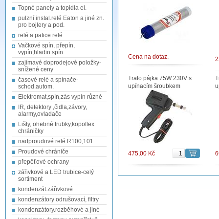
Topné panely a topidla el.
pulzní instal.relé Eaton a jiné zn.
pro bojlery a pod.
relé a patice relé
Vačkové spín, přepín,
vypín,hladin.spín.
Cena na dotaz.
2
zajímavé doprodejové položky-
snížené ceny
Trafo pájka 75W 230V s
T
časové relé a spínače-
upínacím šroubkem
u
schod.autom.
Elektromat,spín,zás vypín různé
IR, detektory ,čidla,závory,
alarmy,ovladače
Lišty, ohebné trubky,kopoflex
chráničky
nadproudové relé R100,101
Proudové chrániče
475,00 Kč
6
přepěťové ochrany
zářivkové a LED trubice-celý
sortiment
kondenzát.zářivkové
kondenzátory odrušovací, filtry
kondenzátory.rozběhové a jiné