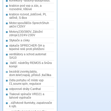
konektory -fastony-autopřísluš.
krabice pod vyp a zás, a
rozvodné, lištové
krabice rozvod, jističové, PL
skříně, S-Box
Motor.spouštěče-SprechShuh
akční CENY
Motory230/380V, Záložní
zdroje12/24V-230V
Stykače a cívky
stykače SPRECHER-SH a
tepelné relé proti přetížení
ventilátory a schod.automat
SA10
.Vařič. nástrčky REMOS a šnůra
kompl
bezdrát zvonky,tabla,
dom.telef,napáj.,přísluš ,tlačítka
čidla pohybu vč místo vyp
č1,soumr.spín, regulace
odporové dráty Canthal
Tlakové spínače VRD21 a
tahové vypínače
. zářivkové tlumivky, zapalovače
k výb.