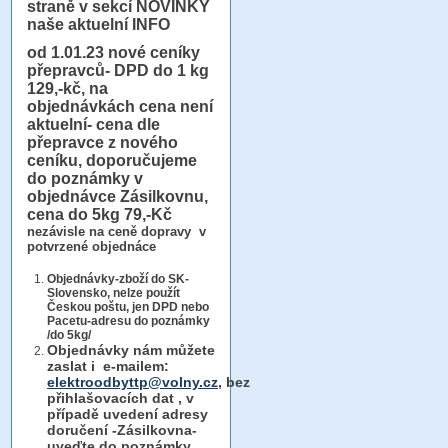
straně v sekcí NOVINKY
naše aktuelní INFO
od 1.01.23
nové ceníky
přepravců- DPD do 1 kg
129,-kč, na
objednávkách cena není
aktuelní- cena dle
přepravce z nového
ceníku, doporučujeme
do poznámky v
objednávce Zásilkovnu,
cena do 5kg 79,-Kč
nezávisle na ceně dopravy v
potvrzené objednáce
Objednávky-zboží do SK-
Slovensko, nelze použít
Českou poštu, jen DPD nebo
Pacetu-adresu do poznámky
/do 5kg/
Objednávky
nám můžete
zaslat i e-mailem:
elektroodbyttp@volny.cz
, bez
přihlašovacích dat ,
v
případě uvedení adresy
doručení -Zásilkovna-
uveďte do poznámky