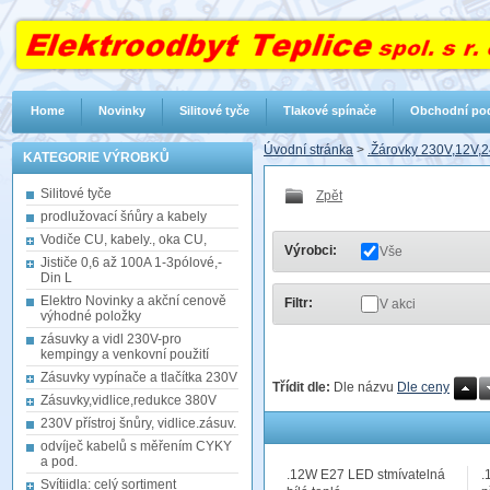
Home
Novinky
Silitové tyče
Tlakové spínače
Obchodní po
Úvodní stránka
>
.Žárovky 230V,12V,2
KATEGORIE VÝROBKŮ
Silitové tyče
Zpět
prodlužovací šńůry a kabely
Vodiče CU, kabely., oka CU,
Výrobci:
Vše
Jističe 0,6 až 100A 1-3pólové,-
Din L
Elektro Novinky a akční cenově
Filtr:
V akci
výhodné položky
zásuvky a vidl 230V-pro
kempingy a venkovní použití
Zásuvky vypínače a tlačítka 230V
Třídit dle:
Dle názvu
Dle ceny
Zásuvky,vidlice,redukce 380V
230V přístroj šnůry, vidlice.zásuv.
odvíječ kabelů s měřením CYKY
a pod.
.12W E27 LED stmívatelná
.
Svítiidla: celý sortiment