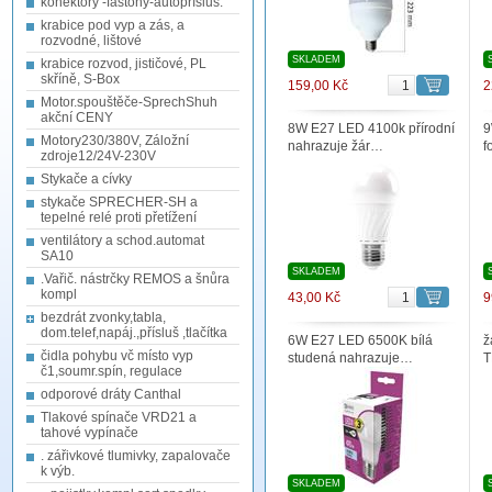
konektory -fastony-autopřísluš.
krabice pod vyp a zás, a
rozvodné, lištové
SKLADEM
krabice rozvod, jističové, PL
skříně, S-Box
159,00 Kč
2
Motor.spouštěče-SprechShuh
akční CENY
8W E27 LED 4100k přírodní
9
Motory230/380V, Záložní
nahrazuje žár…
f
zdroje12/24V-230V
Stykače a cívky
stykače SPRECHER-SH a
tepelné relé proti přetížení
ventilátory a schod.automat
SA10
SKLADEM
.Vařič. nástrčky REMOS a šnůra
kompl
43,00 Kč
9
bezdrát zvonky,tabla,
dom.telef,napáj.,přísluš ,tlačítka
6W E27 LED 6500K bílá
ž
čidla pohybu vč místo vyp
studená nahrazuje…
T
č1,soumr.spín, regulace
odporové dráty Canthal
Tlakové spínače VRD21 a
tahové vypínače
. zářivkové tlumivky, zapalovače
k výb.
SKLADEM