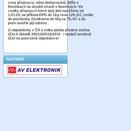
cena přepravce, námi deklarovaná. Blíže v
Novinkach na úvodní straně v Novinkách- Viz
ceníky přepravců které byly jimi navýšeny od
1,03.24, na příklad-DPD do 1kg cena 129,-Kč,
zvolte
do poznámky Zásilkovnu do 5kg
za 79,-Kč a do
pozn uveďte její adresu .
2
/ objednávky v ČR a volba platba předem změna
účtu k úhtadě 2001180516/2010
/ neplatí uvedený
účet na potvrzené objednávce/
PARTNEŘI