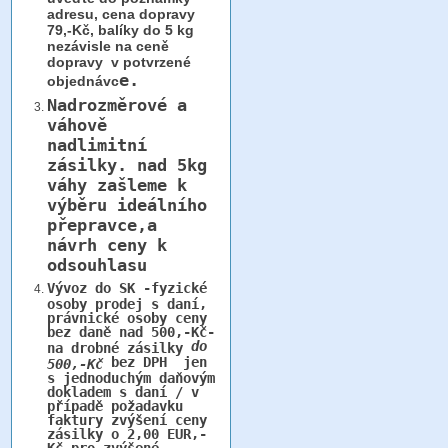
adresu, cena dopravy
79,-Kč, balíky do 5 kg
nezávisle na ceně
dopravy v potvrzené
e.
objednávc
Nadrozměrové a
váhově
nadlimitní
zásilky.
nad 5kg
váhy
zašleme k
výběru ideálního
přepravce,a
návrh ceny k
odsouhlasu
Vývoz do SK -fyzické
osoby prodej s daní,
právnické osoby ceny
bez daně nad 500,-Kč-
do
na drobné zásilky
bez DPH jen
500,-Kč
s jednoduchým daňovým
dokladem s daní / v
případě požadavku
faktury zvýšení ceny
zásilky o 2,00 EUR,-
Kč pro zvýšené