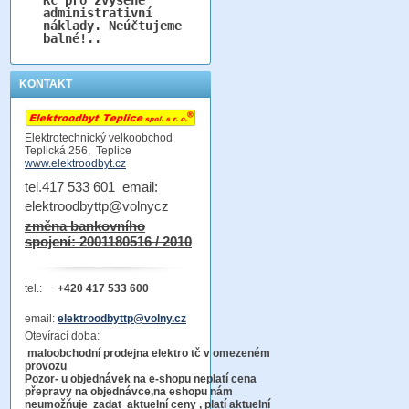
administrativní
náklady. Neúčtujeme
balné!..
KONTAKT
Elektrotechnický velkoobchod
Teplická 256, Teplice
www.elektroodbyt.cz
tel.417 533 601 email:
elektroodbyttp@volnycz
změna bankovního
spojení: 2001180516 / 2010
tel.:
+420 417 533 600
email:
elektroodbyttp@volny.cz
Otevírací doba:
maloobchodní prodejna elektro tč v omezeném
provozu
Pozor-
u objednávek na e-shopu neplatí cena
přepravy na objednávce
,na eshopu nám
neumožňuje zadat aktuelní ceny , platí aktuelní