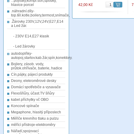
...pojistky,kompl.sort,spodky,
hlavice porcel
42,00 Kč
7
.náhradní.díly-
top.těl.kotle,boilery,termost,snímače,
.Žárovky 230V,12V,24V,E27,E14
a Led žár.
- 230V E14,E27 klasik
- Led žárovky
autodoplňky-
autopoj,startov.kab.žár,spín,konektory.
Bojlery, zásob. vody,
průtok.ohřívače, baterie, hadice
Cín,pájky, pájecí produkty
Deony, elekroměrové desky
Domácí spotřebiče a vysavače
Flexošňůry, účast.TV šňůry
kabel.příchytky vč OBO
Koncové spínače
Megaphone, hlasitý příposlech
Měřiče krevního tlaku a pulzu
měřící přístroje-elektroměry
Nářadí,spojovací