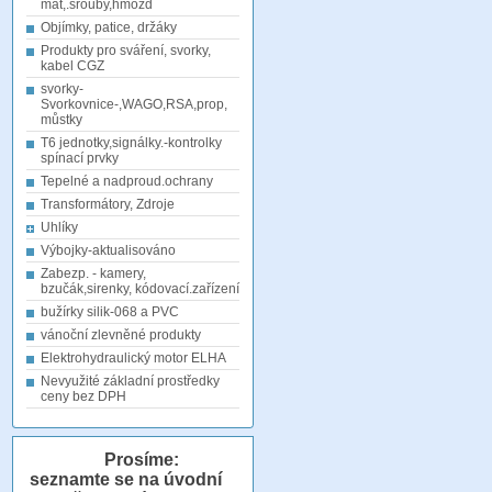
mat,.šrouby,hmožd
Objímky, patice, držáky
Produkty pro sváření, svorky,
kabel CGZ
svorky-
Svorkovnice-,WAGO,RSA,prop,
můstky
T6 jednotky,signálky.-kontrolky
spínací prvky
Tepelné a nadproud.ochrany
Transformátory, Zdroje
Uhlíky
Výbojky-aktualisováno
Zabezp. - kamery,
bzučák,sirenky, kódovací.zařízení
bužírky silik-068 a PVC
vánoční zlevněné produkty
Elektrohydraulický motor ELHA
Nevyužité základní prostředky
ceny bez DPH
Prosíme:
seznamte se na úvodní