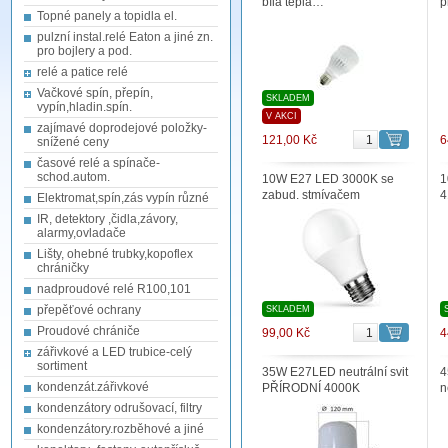
bílá teplá…
p
Topné panely a topidla el.
pulzní instal.relé Eaton a jiné zn.
pro bojlery a pod.
relé a patice relé
Vačkové spín, přepín,
SKLADEM
vypín,hladin.spín.
V AKCI
zajímavé doprodejové položky-
121,00 Kč
6
snížené ceny
časové relé a spínače-
schod.autom.
10W E27 LED 3000K se
1
zabud. stmívačem
4
Elektromat,spín,zás vypín různé
IR, detektory ,čidla,závory,
alarmy,ovladače
Lišty, ohebné trubky,kopoflex
chráničky
nadproudové relé R100,101
přepěťové ochrany
SKLADEM
Proudové chrániče
99,00 Kč
4
zářivkové a LED trubice-celý
sortiment
35W E27LED neutrální svit
4
kondenzát.zářivkové
PŘÍRODNÍ 4000K
n
kondenzátory odrušovací, filtry
kondenzátory.rozběhové a jiné