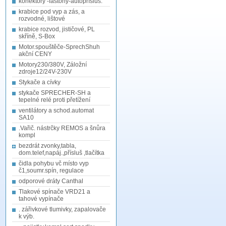
konektory -fastony-autopřísluš.
krabice pod vyp a zás, a
rozvodné, lištové
krabice rozvod, jističové, PL
skříně, S-Box
Motor.spouštěče-SprechShuh
akční CENY
Motory230/380V, Záložní
zdroje12/24V-230V
Stykače a cívky
stykače SPRECHER-SH a
tepelné relé proti přetížení
ventilátory a schod.automat
SA10
.Vařič. nástrčky REMOS a šnůra
kompl
bezdrát zvonky,tabla,
dom.telef,napáj.,přísluš ,tlačítka
čidla pohybu vč místo vyp
č1,soumr.spín, regulace
odporové dráty Canthal
Tlakové spínače VRD21 a
tahové vypínače
. zářivkové tlumivky, zapalovače
k výb.