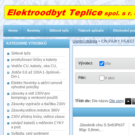
Home
Novinky
Silitové tyče
Tlakové spínače
Obchodní po
Úvodní stránka
>
CÍN,PÁJKY, PÁJEC
KATEGORIE VÝROBKŮ
Silitové tyče
prodlužovací šńůry a kabely
Výrobci:
Vše
Vodiče CU, kabely., oka CU,
Jističe 0,6 až 100A 1-3pólové,-
Din L
Filtr:
V akci
Elektro Novinky a akční cenově
výhodné položky
zásuvky a vidl 230V-pro
kempingy a venkovní použití
Třídit dle:
Dle názvu
Dle ceny
Zásuvky vypínače a tlačítka 230V
Zásuvky,vidlice,redukce 380V
230V přístroj šnůry, vidlice.zásuv.
odvíječ kabelů s měřením CYKY
.Zásobník cínu S-Sn63Pb37
K
a pod.
90gr. 0,8mm,…
Svítiidla: celý sortiment