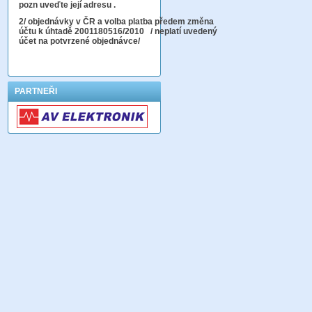
pozn uveďte její adresu .
2
/ objednávky v ČR a volba platba předem změna
účtu k úhtadě 2001180516/2010
/ neplatí uvedený
účet na potvrzené objednávce/
PARTNEŘI