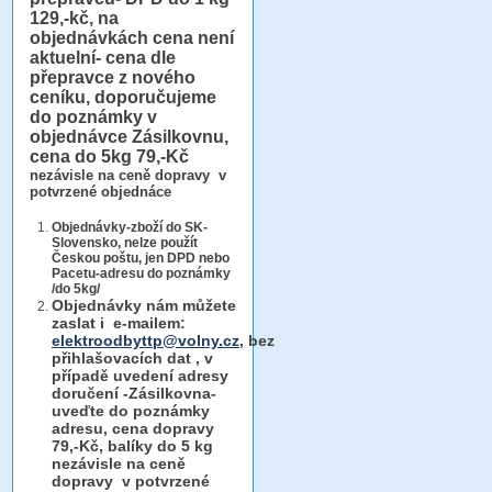
129,-kč, na
objednávkách cena není
aktuelní- cena dle
přepravce z nového
ceníku, doporučujeme
do poznámky v
objednávce Zásilkovnu,
cena do 5kg 79,-Kč
nezávisle na ceně dopravy v
potvrzené objednáce
Objednávky-zboží do SK-
Slovensko, nelze použít
Českou poštu, jen DPD nebo
Pacetu-adresu do poznámky
/do 5kg/
Objednávky
nám můžete
zaslat i e-mailem:
elektroodbyttp@volny.cz
, bez
přihlašovacích dat ,
v
případě uvedení adresy
doručení -Zásilkovna-
uveďte do poznámky
adresu, cena dopravy
79,-Kč, balíky do 5 kg
nezávisle na ceně
dopravy v potvrzené