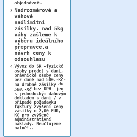
e.
objednávc
Nadrozměrové a
váhově
nadlimitní
zásilky.
nad 5kg
váhy
zašleme k
výběru ideálního
přepravce,a
návrh ceny k
odsouhlasu
Vývoz do SK -fyzické
osoby prodej s daní,
právnické osoby ceny
bez daně nad 500,-Kč-
do
na drobné zásilky
bez DPH jen
500,-Kč
s jednoduchým daňovým
dokladem s daní / v
případě požadavku
faktury zvýšení ceny
zásilky o 2,00 EUR,-
Kč pro zvýšené
administrativní
náklady. Neúčtujeme
balné!..