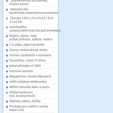
...pojistky,kompl.sort,spodky,
hlavice porcel
.náhradní.díly-
top.těl.kotle,boilery,termost,snímače,
.Žárovky 230V,12V,24V,E27,E14
a Led žár.
autodoplňky-
autopoj,startov.kab.žár,spín,konektory.
Bojlery, zásob. vody,
průtok.ohřívače, baterie, hadice
Cín,pájky, pájecí produkty
Deony, elekroměrové desky
Domácí spotřebiče a vysavače
Flexošňůry, účast.TV šňůry
kabel.příchytky vč OBO
Koncové spínače
Megaphone, hlasitý příposlech
měřící přístroje-elektroměry
Měřiče krevního tlaku a pulzu
Nářadí,spojovací
mat,.šrouby,hmožd
Objímky, patice, držáky
Produkty pro sváření, svorky,
kabel CGZ