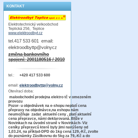
KONTAKT
Elektrotechnický velkoobchod
Teplická 256, Teplice
www.elektroodbyt.cz
tel.417 533 601 email:
elektroodbyttp@volnycz
změna bankovního
spojení: 2001180516 / 2010
tel.:
+420 417 533 600
email:
elektroodbyttp@volny.cz
Otevírací doba:
maloobchodní prodejna elektro tč v omezeném
provozu
Pozor-
u objednávek na e-shopu neplatí cena
přepravy na objednávce
,na eshopu nám
neumožňuje zadat aktuelní ceny , platí aktuelní
cena přepravce, námi deklarovaná. Blíže v
Novinkach na úvodní straně v Novinkách- Viz
ceníky přepravců které byly jimi navýšeny od
1,03.24, na příklad-DPD do 1kg cena 129,-Kč,
zvolte
do poznámky Zásilkovnu do 5kg
za 79,-Kč a do