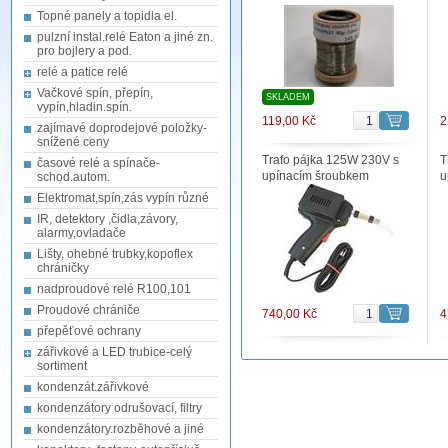
Topné panely a topidla el.
pulzní instal.relé Eaton a jiné zn.
pro bojlery a pod.
relé a patice relé
Vačkové spín, přepín,
SKLADEM
vypín,hladin.spín.
119,00 Kč
2
zajímavé doprodejové položky-
snížené ceny
Trafo pájka 125W 230V s
T
časové relé a spínače-
upínacím šroubkem
u
schod.autom.
Elektromat,spín,zás vypín různé
IR, detektory ,čidla,závory,
alarmy,ovladače
Lišty, ohebné trubky,kopoflex
chráničky
nadproudové relé R100,101
Proudové chrániče
740,00 Kč
4
přepěťové ochrany
zářivkové a LED trubice-celý
sortiment
kondenzát.zářivkové
kondenzátory odrušovací, filtry
kondenzátory.rozběhové a jiné