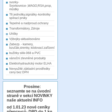
svorky-
Svorkovnice-,WAGO,RSA,prop,
můstky
T6 jednotky,signálky.-kontrolky
spínací prvky
Tepelné a nadproud.ochrany
Transformátory, Zdroje
Uhlíky
Výbojky-aktualisováno
Zabezp. - kamery,
bzučák,sirenky, kódovací.zařízení
bužírky silik-068 a PVC
vánoční zlevněné produkty
Elektrohydraulický motor ELHA
Nevyužité základní prostředky
ceny bez DPH
Prosíme:
seznamte se na úvodní
straně v sekcí NOVINKY
naše aktuelní INFO
od 1.01.23
nové ceníky
přepravců- DPD do 1 kg