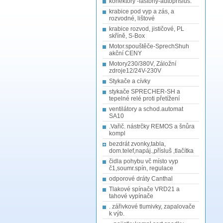
konektory -fastony-autopřísluš.
krabice pod vyp a zás, a
rozvodné, lištové
krabice rozvod, jističové, PL
skříně, S-Box
Motor.spouštěče-SprechShuh
akční CENY
Motory230/380V, Záložní
zdroje12/24V-230V
Stykače a cívky
stykače SPRECHER-SH a
tepelné relé proti přetížení
ventilátory a schod.automat
SA10
.Vařič. nástrčky REMOS a šnůra
kompl
bezdrát zvonky,tabla,
dom.telef,napáj.,přísluš ,tlačítka
čidla pohybu vč místo vyp
č1,soumr.spín, regulace
odporové dráty Canthal
Tlakové spínače VRD21 a
tahové vypínače
. zářivkové tlumivky, zapalovače
k výb.