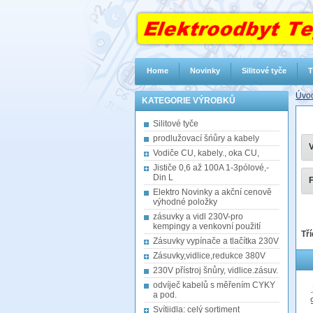
Home
Novinky
Silitové tyče
T
Úvod
KATEGORIE VÝROBKŮ
Silitové tyče
prodlužovací šńůry a kabely
V
Vodiče CU, kabely., oka CU,
Jističe 0,6 až 100A 1-3pólové,-
Din L
F
Elektro Novinky a akční cenově
výhodné položky
zásuvky a vidl 230V-pro
kempingy a venkovní použití
Tří
Zásuvky vypínače a tlačítka 230V
Zásuvky,vidlice,redukce 380V
230V přístroj šnůry, vidlice.zásuv.
odvíječ kabelů s měřením CYKY
a pod.
Svítiidla: celý sortiment