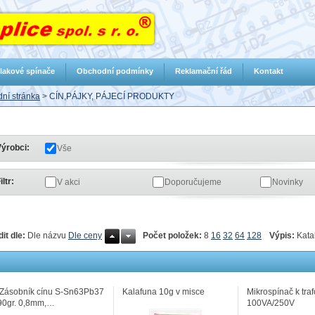
lakové spínače
Obchodní podmínky
Reklamační řád
Kontakt
ní stránka
>
CÍN,PÁJKY, PÁJECÍ PRODUKTY
ýrobci:
Vše
iltr:
V akci
Doporučujeme
Novinky
Počet položek:
8
16
32
64
128
Výpis:
Kata
dit dle:
Dle názvu
Dle ceny
.Zásobník cínu S-Sn63Pb37
Kalafuna 10g v misce
Mikrospínač k tra
90gr. 0,8mm,…
100VA/250V