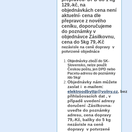
129,-kč, na
objednávkách cena není
aktuelní- cena dle
přepravce z nového
ceníku, doporučujeme
do poznámky v
objednávce Zásilkovnu,
cena do 5kg 79,-Kč
nezávisle na ceně dopravy v
potvrzené objednáce
Objednávky-zboží do SK-
Slovensko, nelze použít
Českou poštu, jen DPD nebo
Pacetu-adresu do poznámky
/do 5kg/
Objednávky
nám můžete
zaslat i e-mailem:
elektroodbyttp@volny.cz
, bez
přihlašovacích dat ,
v
případě uvedení adresy
doručení -Zásilkovna-
uveďte do poznámky
adresu, cena dopravy
79,-Kč, balíky do 5 kg
nezávisle na ceně
dopravy v potvrzené