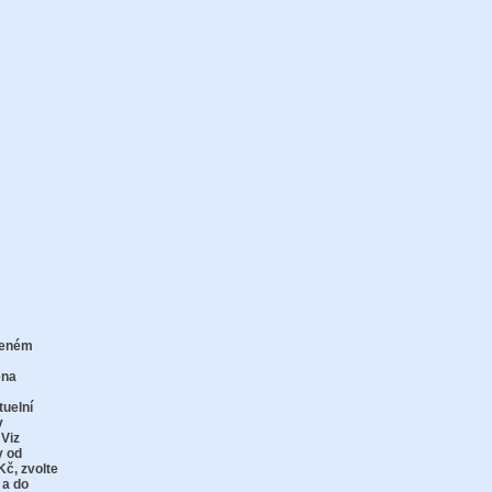
zeném
zu
ena
tuelní
v
 Viz
y od
Kč,
zvolte
 a do