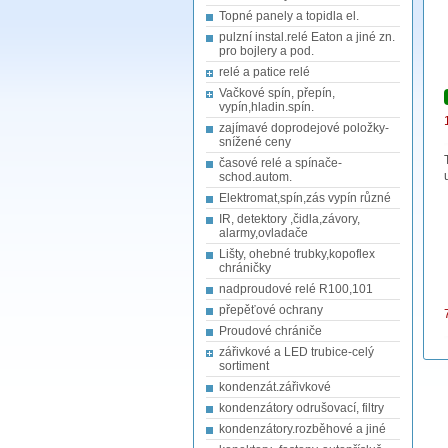
Topné panely a topidla el.
pulzní instal.relé Eaton a jiné zn.
pro bojlery a pod.
relé a patice relé
Vačkové spín, přepín,
vypín,hladin.spín.
zajímavé doprodejové položky-
snížené ceny
časové relé a spínače-
schod.autom.
Elektromat,spín,zás vypín různé
IR, detektory ,čidla,závory,
alarmy,ovladače
Lišty, ohebné trubky,kopoflex
chráničky
nadproudové relé R100,101
přepěťové ochrany
Proudové chrániče
zářivkové a LED trubice-celý
sortiment
kondenzát.zářivkové
kondenzátory odrušovací, filtry
kondenzátory.rozběhové a jiné