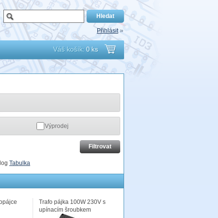
Přihlásit
Váš košík:
0 ks
Přejít
do
košíku
Výprodej
log
Tabulka
fopájce
Trafo pájka 100W 230V s
upínacím šroubkem