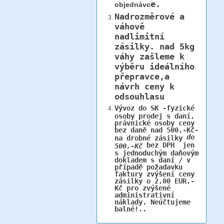
e.
objednávc
Nadrozměrové a
váhově
nadlimitní
zásilky.
nad 5kg
váhy
zašleme k
výběru ideálního
přepravce,a
návrh ceny k
odsouhlasu
Vývoz do SK -fyzické
osoby prodej s daní,
právnické osoby ceny
bez daně nad 500,-Kč-
do
na drobné zásilky
bez DPH jen
500,-Kč
s jednoduchým daňovým
dokladem s daní / v
případě požadavku
faktury zvýšení ceny
zásilky o 2,00 EUR,-
Kč pro zvýšené
administrativní
náklady. Neúčtujeme
balné!..