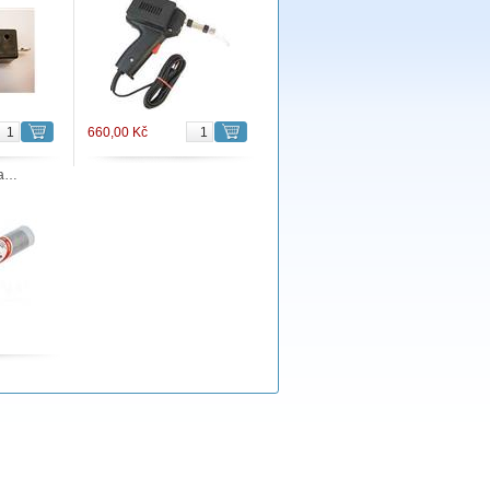
660,00 Kč
na…