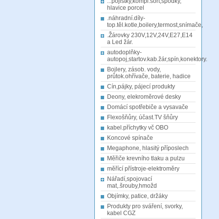
...pojistky,kompl.sort,spodky,
hlavice porcel
.náhradní.díly-
top.těl.kotle,boilery,termost,snímače,
.Žárovky 230V,12V,24V,E27,E14
a Led žár.
autodoplňky-
autopoj,startov.kab.žár,spín,konektory.
Bojlery, zásob. vody,
průtok.ohřívače, baterie, hadice
Cín,pájky, pájecí produkty
Deony, elekroměrové desky
Domácí spotřebiče a vysavače
Flexošňůry, účast.TV šňůry
kabel.příchytky vč OBO
Koncové spínače
Megaphone, hlasitý příposlech
Měřiče krevního tlaku a pulzu
měřící přístroje-elektroměry
Nářadí,spojovací
mat,.šrouby,hmožd
Objímky, patice, držáky
Produkty pro sváření, svorky,
kabel CGZ