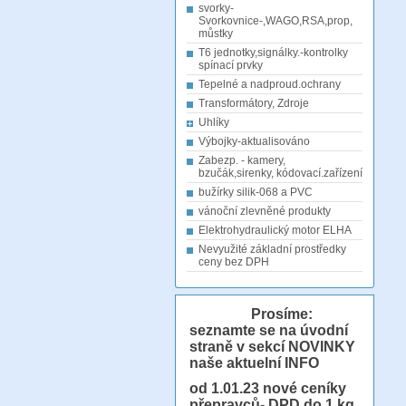
svorky-
Svorkovnice-,WAGO,RSA,prop,
můstky
T6 jednotky,signálky.-kontrolky
spínací prvky
Tepelné a nadproud.ochrany
Transformátory, Zdroje
Uhlíky
Výbojky-aktualisováno
Zabezp. - kamery,
bzučák,sirenky, kódovací.zařízení
bužírky silik-068 a PVC
vánoční zlevněné produkty
Elektrohydraulický motor ELHA
Nevyužité základní prostředky
ceny bez DPH
Prosíme:
seznamte se na úvodní
straně v sekcí NOVINKY
naše aktuelní INFO
od 1.01.23
nové ceníky
přepravců- DPD do 1 kg