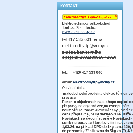
KONTAKT
Elektrotechnický velkoobchod
Teplická 256, Teplice
www.elektroodbyt.cz
tel.417 533 601 email:
elektroodbyttp@volnycz
změna bankovního
spojení: 2001180516 / 2010
tel.:
+420 417 533 600
email:
elektroodbyttp@volny.cz
Otevírací doba:
maloobchodní prodejna elektro tč v ome
provo
Pozor-
u objednávek na e-shopu neplatí c
přepravy na objednávce
,na eshopu nám
neumožňuje zadat aktuelní ceny , platí ak
cena přepravce, námi deklarovaná. Blíže 
Novinkach na úvodní straně v Novinkách-
ceníky přepravců které byly jimi navýšen
1,03.24, na příklad-DPD do 1kg cena 129,-
do poznámky Zásilkovnu do 5kg
za 79,-Kč