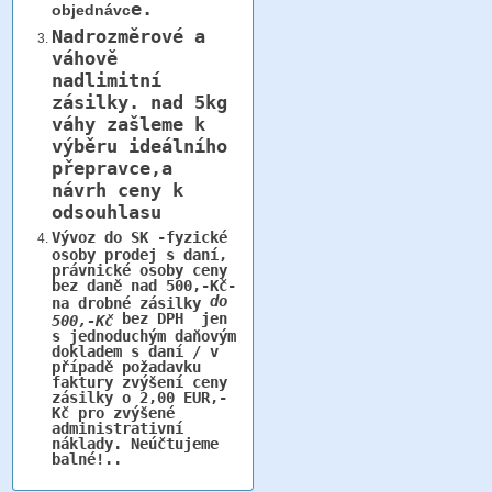
e.
objednávc
Nadrozměrové a
váhově
nadlimitní
zásilky.
nad 5kg
váhy
zašleme k
výběru ideálního
přepravce,a
návrh ceny k
odsouhlasu
Vývoz do SK -fyzické
osoby prodej s daní,
právnické osoby ceny
bez daně nad 500,-Kč-
do
na drobné zásilky
bez DPH jen
500,-Kč
s jednoduchým daňovým
dokladem s daní / v
případě požadavku
faktury zvýšení ceny
zásilky o 2,00 EUR,-
Kč pro zvýšené
administrativní
náklady. Neúčtujeme
balné!..