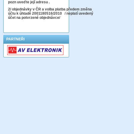
pozn uveďte její adresu .
2
/ objednávky v ČR a volba platba předem změna
účtu k úhtadě 2001180516/2010
/ neplatí uvedený
účet na potvrzené objednávce/
PARTNEŘI