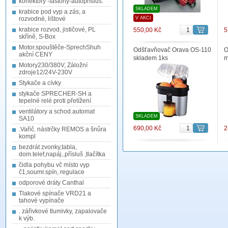
konektory -fastony-autopřísluš.
SKLADEM
krabice pod vyp a zás, a
rozvodné, lištové
V AKCI
krabice rozvod, jističové, PL
550,00 Kč
5
skříně, S-Box
Motor.spouštěče-SprechShuh
Odšťavňovač Orava OS-110
O
akční CENY
skladem 1ks
m
Motory230/380V, Záložní
zdroje12/24V-230V
Stykače a cívky
stykače SPRECHER-SH a
tepelné relé proti přetížení
ventilátory a schod.automat
SKLADEM
SA10
690,00 Kč
2
.Vařič. nástrčky REMOS a šnůra
kompl
bezdrát zvonky,tabla,
dom.telef,napáj.,přísluš ,tlačítka
čidla pohybu vč místo vyp
č1,soumr.spín, regulace
odporové dráty Canthal
Tlakové spínače VRD21 a
tahové vypínače
. zářivkové tlumivky, zapalovače
k výb.