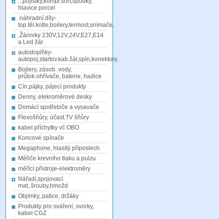
...pojistky,kompl.sort,spodky,
hlavice porcel
.náhradní.díly-
top.těl.kotle,boilery,termost,snímače,
.Žárovky 230V,12V,24V,E27,E14
a Led žár.
autodoplňky-
autopoj,startov.kab.žár,spín,konektory.
Bojlery, zásob. vody,
průtok.ohřívače, baterie, hadice
Cín,pájky, pájecí produkty
Deony, elekroměrové desky
Domácí spotřebiče a vysavače
Flexošňůry, účast.TV šňůry
kabel.příchytky vč OBO
Koncové spínače
Megaphone, hlasitý příposlech
Měřiče krevního tlaku a pulzu
měřící přístroje-elektroměry
Nářadí,spojovací
mat,.šrouby,hmožd
Objímky, patice, držáky
Produkty pro sváření, svorky,
kabel CGZ