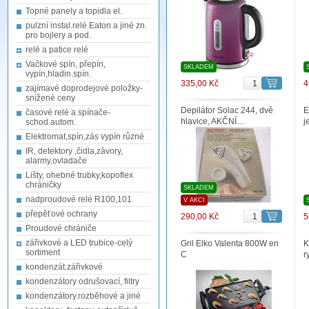
Topné panely a topidla el.
pulzní instal.relé Eaton a jiné zn.
pro bojlery a pod.
relé a patice relé
Vačkové spín, přepín,
SKLADEM
vypín,hladin.spín.
335,00 Kč
4
zajímavé doprodejové položky-
snížené ceny
Depilátor Solac 244, dvě
E
časové relé a spínače-
hlavice, AKČNÍ…
j
schod.autom.
Elektromat,spín,zás vypín různé
IR, detektory ,čidla,závory,
alarmy,ovladače
Lišty, ohebné trubky,kopoflex
chráničky
SKLADEM
nadproudové relé R100,101
V AKCI
přepěťové ochrany
290,00 Kč
5
Proudové chrániče
zářivkové a LED trubice-celý
Gril Elko Valenta 800W en
K
sortiment
C
r
kondenzát.zářivkové
kondenzátory odrušovací, filtry
kondenzátory.rozběhové a jiné