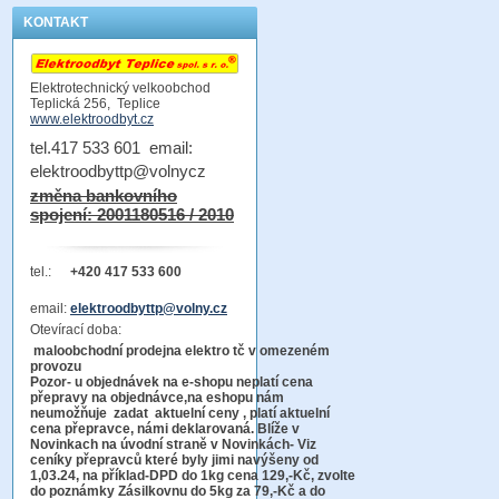
KONTAKT
Elektrotechnický velkoobchod
Teplická 256, Teplice
www.elektroodbyt.cz
tel.417 533 601 email:
elektroodbyttp@volnycz
změna bankovního
spojení: 2001180516 / 2010
tel.:
+420 417 533 600
email:
elektroodbyttp@volny.cz
Otevírací doba:
maloobchodní prodejna elektro tč v omezeném
provozu
Pozor-
u objednávek na e-shopu neplatí cena
přepravy na objednávce
,na eshopu nám
neumožňuje zadat aktuelní ceny , platí aktuelní
cena přepravce, námi deklarovaná. Blíže v
Novinkach na úvodní straně v Novinkách- Viz
ceníky přepravců které byly jimi navýšeny od
1,03.24, na příklad-DPD do 1kg cena 129,-Kč,
zvolte
do poznámky Zásilkovnu do 5kg
za 79,-Kč a do