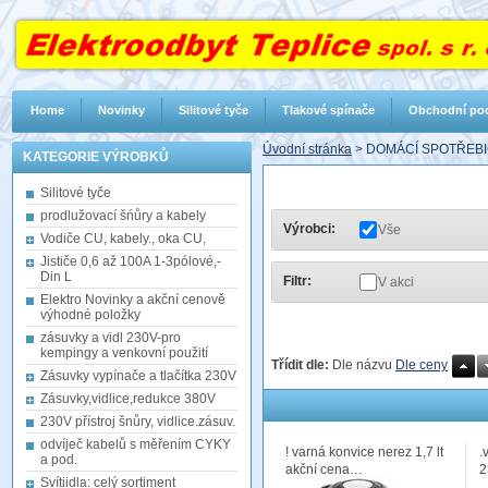
Home
Novinky
Silitové tyče
Tlakové spínače
Obchodní po
Úvodní stránka
>
DOMÁCÍ SPOTŘEBI
KATEGORIE VÝROBKŮ
Silitové tyče
prodlužovací šńůry a kabely
Výrobci:
Vše
Vodiče CU, kabely., oka CU,
Jističe 0,6 až 100A 1-3pólové,-
Din L
Filtr:
V akci
Elektro Novinky a akční cenově
výhodné položky
zásuvky a vidl 230V-pro
kempingy a venkovní použití
Třídit dle:
Dle názvu
Dle ceny
Zásuvky vypínače a tlačítka 230V
Zásuvky,vidlice,redukce 380V
230V přístroj šnůry, vidlice.zásuv.
odvíječ kabelů s měřením CYKY
! varná konvice nerez 1,7 lt
.
a pod.
akční cena…
2
Svítiidla: celý sortiment