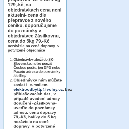
129,-kč, na
objednávkách cena není
aktuelní- cena dle
přepravce z nového
ceníku, doporučujeme
do poznámky v
objednávce Zásilkovnu,
cena do 5kg 79,-Kč
nezávisle na ceně dopravy v
potvrzené objednáce
Objednávky-zboží do SK-
Slovensko, nelze použít
Českou poštu, jen DPD nebo
Pacetu-adresu do poznámky
/do 5kg/
Objednávky
nám můžete
zaslat i e-mailem:
elektroodbyttp@volny.cz
, bez
přihlašovacích dat ,
v
případě uvedení adresy
doručení -Zásilkovna-
uveďte do poznámky
adresu, cena dopravy
79,-Kč, balíky do 5 kg
nezávisle na ceně
dopravy v potvrzené