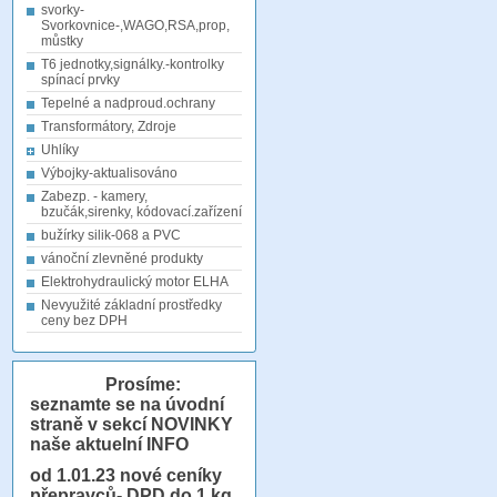
svorky-
Svorkovnice-,WAGO,RSA,prop,
můstky
T6 jednotky,signálky.-kontrolky
spínací prvky
Tepelné a nadproud.ochrany
Transformátory, Zdroje
Uhlíky
Výbojky-aktualisováno
Zabezp. - kamery,
bzučák,sirenky, kódovací.zařízení
bužírky silik-068 a PVC
vánoční zlevněné produkty
Elektrohydraulický motor ELHA
Nevyužité základní prostředky
ceny bez DPH
Prosíme:
seznamte se na úvodní
straně v sekcí NOVINKY
naše aktuelní INFO
od 1.01.23
nové ceníky
přepravců- DPD do 1 kg