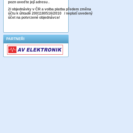
pozn uveďte její adresu .
2
/ objednávky v ČR a volba platba předem změna
účtu k úhtadě 2001180516/2010
/ neplatí uvedený
účet na potvrzené objednávce/
PARTNEŘI