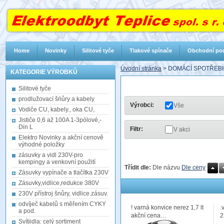
Home
Novinky
Silitové tyče
Tlakové spínače
Obchodní po
Úvodní stránka
>
DOMÁCÍ SPOTŘEBI
KATEGORIE VÝROBKŮ
Silitové tyče
prodlužovací šńůry a kabely
Výrobci:
Vše
Vodiče CU, kabely., oka CU,
Jističe 0,6 až 100A 1-3pólové,-
Din L
Filtr:
V akci
Elektro Novinky a akční cenově
výhodné položky
zásuvky a vidl 230V-pro
kempingy a venkovní použití
Třídit dle:
Dle názvu
Dle ceny
Zásuvky vypínače a tlačítka 230V
Zásuvky,vidlice,redukce 380V
230V přístroj šnůry, vidlice.zásuv.
odvíječ kabelů s měřením CYKY
! varná konvice nerez 1,7 lt
.
a pod.
akční cena…
2
Svítiidla: celý sortiment