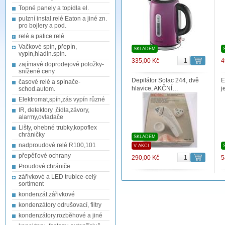
Topné panely a topidla el.
pulzní instal.relé Eaton a jiné zn.
pro bojlery a pod.
relé a patice relé
Vačkové spín, přepín,
SKLADEM
vypín,hladin.spín.
335,00 Kč
4
zajímavé doprodejové položky-
snížené ceny
Depilátor Solac 244, dvě
E
časové relé a spínače-
hlavice, AKČNÍ…
j
schod.autom.
Elektromat,spín,zás vypín různé
IR, detektory ,čidla,závory,
alarmy,ovladače
Lišty, ohebné trubky,kopoflex
chráničky
SKLADEM
nadproudové relé R100,101
V AKCI
přepěťové ochrany
290,00 Kč
5
Proudové chrániče
zářivkové a LED trubice-celý
sortiment
kondenzát.zářivkové
kondenzátory odrušovací, filtry
kondenzátory.rozběhové a jiné