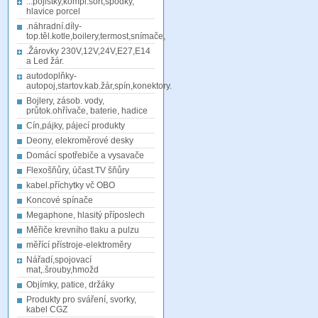
...pojistky,kompl.sort,spodky,
hlavice porcel
.náhradní.díly-
top.těl.kotle,boilery,termost,snímače,
.Žárovky 230V,12V,24V,E27,E14
a Led žár.
autodoplňky-
autopoj,startov.kab.žár,spín,konektory.
Bojlery, zásob. vody,
průtok.ohřívače, baterie, hadice
Cín,pájky, pájecí produkty
Deony, elekroměrové desky
Domácí spotřebiče a vysavače
Flexošňůry, účast.TV šňůry
kabel.příchytky vč OBO
Koncové spínače
Megaphone, hlasitý příposlech
Měřiče krevního tlaku a pulzu
měřící přístroje-elektroměry
Nářadí,spojovací
mat,.šrouby,hmožd
Objímky, patice, držáky
Produkty pro sváření, svorky,
kabel CGZ