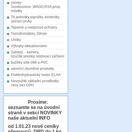
svorky-
Svorkovnice-,WAGO,RSA,prop,
můstky
T6 jednotky,signálky.-kontrolky
spínací prvky
Tepelné a nadproud.ochrany
Transformátory, Zdroje
Uhlíky
Výbojky-aktualisováno
Zabezp. - kamery,
bzučák,sirenky, kódovací.zařízení
bužírky silik-068 a PVC
vánoční zlevněné produkty
Elektrohydraulický motor ELHA
Nevyužité základní prostředky
ceny bez DPH
Prosíme:
seznamte se na úvodní
straně v sekcí NOVINKY
naše aktuelní INFO
od 1.01.23
nové ceníky
přepravců- DPD do 1 kg