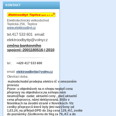
KONTAKT
Elektrotechnický velkoobchod
Teplická 256, Teplice
www.elektroodbyt.cz
tel.417 533 601 email:
elektroodbyttp@volnycz
změna bankovního
spojení: 2001180516 / 2010
tel.:
+420 417 533 600
email:
elektroodbyttp@volny.cz
Otevírací doba:
maloobchodní prodejna elektro tč v omezeném
provozu
Pozor-
u objednávek na e-shopu neplatí cena
přepravy na objednávce
,na eshopu nám
neumožňuje zadat aktuelní ceny , platí aktuelní
cena přepravce, námi deklarovaná. Blíže v
Novinkach na úvodní straně v Novinkách- Viz
ceníky přepravců které byly jimi navýšeny od
1,03.24, na příklad-DPD do 1kg cena 129,-Kč,
zvolte
do poznámky Zásilkovnu do 5kg
za 79,-Kč a do