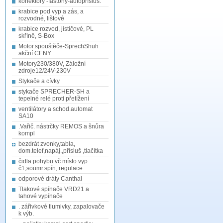
konektory -fastony-autopřísluš.
krabice pod vyp a zás, a
rozvodné, lištové
krabice rozvod, jističové, PL
skříně, S-Box
Motor.spouštěče-SprechShuh
akční CENY
Motory230/380V, Záložní
zdroje12/24V-230V
Stykače a cívky
stykače SPRECHER-SH a
tepelné relé proti přetížení
ventilátory a schod.automat
SA10
.Vařič. nástrčky REMOS a šnůra
kompl
bezdrát zvonky,tabla,
dom.telef,napáj.,přísluš ,tlačítka
čidla pohybu vč místo vyp
č1,soumr.spín, regulace
odporové dráty Canthal
Tlakové spínače VRD21 a
tahové vypínače
. zářivkové tlumivky, zapalovače
k výb.