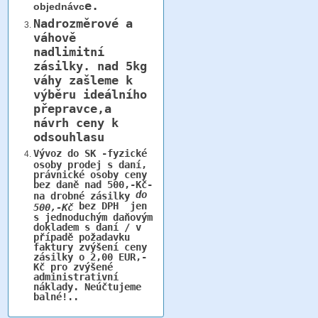
e.
objednávc
Nadrozměrové a
váhově
nadlimitní
zásilky.
nad 5kg
váhy
zašleme k
výběru ideálního
přepravce,a
návrh ceny k
odsouhlasu
Vývoz do SK -fyzické
osoby prodej s daní,
právnické osoby ceny
bez daně nad 500,-Kč-
do
na drobné zásilky
bez DPH jen
500,-Kč
s jednoduchým daňovým
dokladem s daní / v
případě požadavku
faktury zvýšení ceny
zásilky o 2,00 EUR,-
Kč pro zvýšené
administrativní
náklady. Neúčtujeme
balné!..