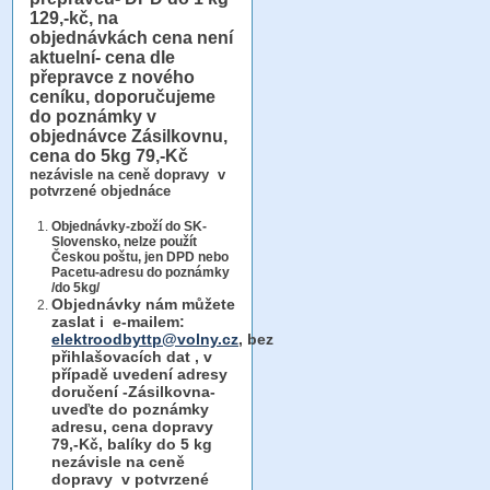
129,-kč, na
objednávkách cena není
aktuelní- cena dle
přepravce z nového
ceníku, doporučujeme
do poznámky v
objednávce Zásilkovnu,
cena do 5kg 79,-Kč
nezávisle na ceně dopravy v
potvrzené objednáce
Objednávky-zboží do SK-
Slovensko, nelze použít
Českou poštu, jen DPD nebo
Pacetu-adresu do poznámky
/do 5kg/
Objednávky
nám můžete
zaslat i e-mailem:
elektroodbyttp@volny.cz
, bez
přihlašovacích dat ,
v
případě uvedení adresy
doručení -Zásilkovna-
uveďte do poznámky
adresu, cena dopravy
79,-Kč, balíky do 5 kg
nezávisle na ceně
dopravy v potvrzené