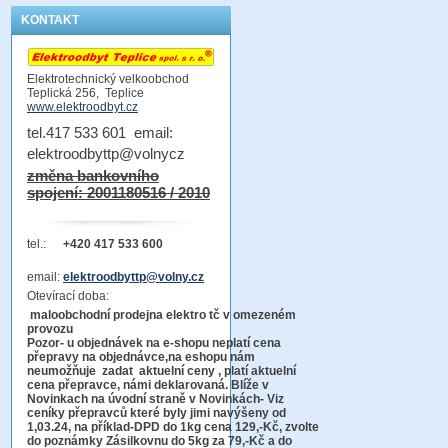
KONTAKT
Elektrotechnický velkoobchod
Teplická 256, Teplice
www.elektroodbyt.cz
tel.417 533 601 email:
elektroodbyttp@volnycz
změna bankovního
spojení: 2001180516 / 2010
tel.:
+420 417 533 600
email:
elektroodbyttp@volny.cz
Otevírací doba:
maloobchodní prodejna elektro tč v omezeném
provozu
Pozor-
u objednávek na e-shopu neplatí cena
přepravy na objednávce
,na eshopu nám
neumožňuje zadat aktuelní ceny , platí aktuelní
cena přepravce, námi deklarovaná. Blíže v
Novinkach na úvodní straně v Novinkách- Viz
ceníky přepravců které byly jimi navýšeny od
1,03.24, na příklad-DPD do 1kg cena 129,-Kč,
zvolte
do poznámky Zásilkovnu do 5kg
za 79,-Kč a do