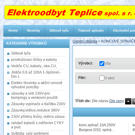
Home
Novinky
Silitové tyče
Tlakové spínače
Obchodní po
Úvodní stránka
>
KONCOVÉ SPÍNAČ
KATEGORIE VÝROBKŮ
Silitové tyče
prodlužovací šńůry a kabely
Výrobci:
Vše
Vodiče CU, kabely., oka CU,
Jističe 0,6 až 100A 1-3pólové,-
Din L
Filtr:
V akci
Elektro Novinky a akční cenově
výhodné položky
zásuvky a vidl 230V-pro
kempingy a venkovní použití
Třídit dle:
Dle názvu
Dle ceny
Zásuvky vypínače a tlačítka 230V
Zásuvky,vidlice,redukce 380V
230V přístroj šnůry, vidlice.zásuv.
odvíječ kabelů s měřením CYKY
konc.spínač 10A 250V
k
a pod.
Burgess DS3, spíná…
I
Svítiidla: celý sortiment