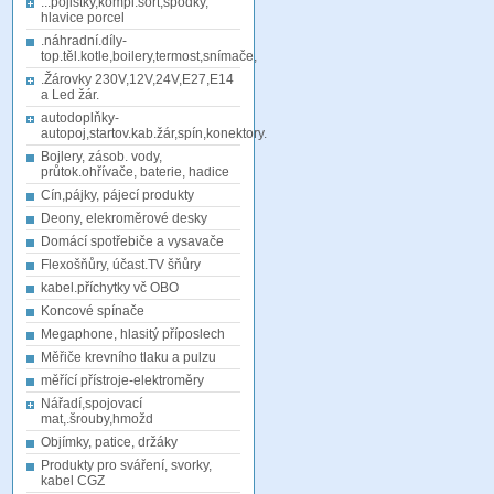
...pojistky,kompl.sort,spodky,
hlavice porcel
.náhradní.díly-
top.těl.kotle,boilery,termost,snímače,
.Žárovky 230V,12V,24V,E27,E14
a Led žár.
autodoplňky-
autopoj,startov.kab.žár,spín,konektory.
Bojlery, zásob. vody,
průtok.ohřívače, baterie, hadice
Cín,pájky, pájecí produkty
Deony, elekroměrové desky
Domácí spotřebiče a vysavače
Flexošňůry, účast.TV šňůry
kabel.příchytky vč OBO
Koncové spínače
Megaphone, hlasitý příposlech
Měřiče krevního tlaku a pulzu
měřící přístroje-elektroměry
Nářadí,spojovací
mat,.šrouby,hmožd
Objímky, patice, držáky
Produkty pro sváření, svorky,
kabel CGZ