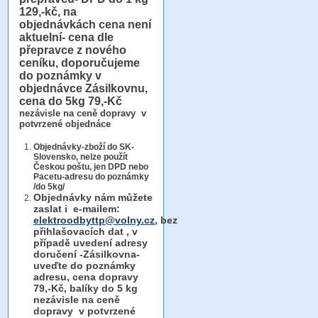
129,-kč, na
objednávkách cena není
aktuelní- cena dle
přepravce z nového
ceníku, doporučujeme
do poznámky v
objednávce Zásilkovnu,
cena do 5kg 79,-Kč
nezávisle na ceně dopravy v
potvrzené objednáce
Objednávky-zboží do SK-
Slovensko, nelze použít
Českou poštu, jen DPD nebo
Pacetu-adresu do poznámky
/do 5kg/
Objednávky
nám můžete
zaslat i e-mailem:
elektroodbyttp@volny.cz
, bez
přihlašovacích dat ,
v
případě uvedení adresy
doručení -Zásilkovna-
uveďte do poznámky
adresu, cena dopravy
79,-Kč, balíky do 5 kg
nezávisle na ceně
dopravy v potvrzené