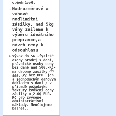
e.
objednávc
Nadrozměrové a
váhově
nadlimitní
zásilky.
nad 5kg
váhy
zašleme k
výběru ideálního
přepravce,a
návrh ceny k
odsouhlasu
Vývoz do SK -fyzické
osoby prodej s daní,
právnické osoby ceny
bez daně nad 500,-Kč-
do
na drobné zásilky
bez DPH jen
500,-Kč
s jednoduchým daňovým
dokladem s daní / v
případě požadavku
faktury zvýšení ceny
zásilky o 2,00 EUR,-
Kč pro zvýšené
administrativní
náklady. Neúčtujeme
balné!..