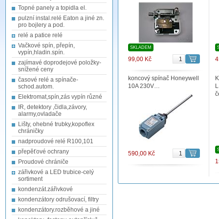
Topné panely a topidla el.
pulzní instal.relé Eaton a jiné zn.
pro bojlery a pod.
relé a patice relé
Vačkové spín, přepín,
SKLADEM
vypín,hladin.spín.
99,00 Kč
4
zajímavé doprodejové položky-
snížené ceny
koncový spínač Honeywell
K
časové relé a spínače-
10A 230V…
L
schod.autom.
č
Elektromat,spín,zás vypín různé
IR, detektory ,čidla,závory,
alarmy,ovladače
Lišty, ohebné trubky,kopoflex
chráničky
nadproudové relé R100,101
přepěťové ochrany
590,00 Kč
1
Proudové chrániče
zářivkové a LED trubice-celý
sortiment
kondenzát.zářivkové
kondenzátory odrušovací, filtry
kondenzátory.rozběhové a jiné