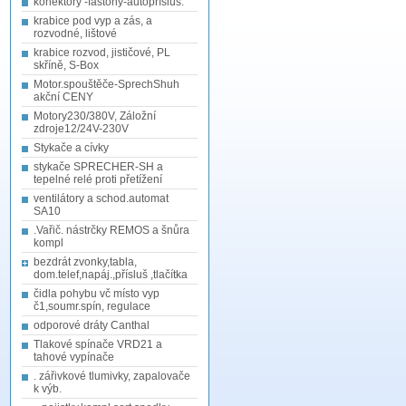
konektory -fastony-autopřísluš.
krabice pod vyp a zás, a
rozvodné, lištové
krabice rozvod, jističové, PL
skříně, S-Box
Motor.spouštěče-SprechShuh
akční CENY
Motory230/380V, Záložní
zdroje12/24V-230V
Stykače a cívky
stykače SPRECHER-SH a
tepelné relé proti přetížení
ventilátory a schod.automat
SA10
.Vařič. nástrčky REMOS a šnůra
kompl
bezdrát zvonky,tabla,
dom.telef,napáj.,přísluš ,tlačítka
čidla pohybu vč místo vyp
č1,soumr.spín, regulace
odporové dráty Canthal
Tlakové spínače VRD21 a
tahové vypínače
. zářivkové tlumivky, zapalovače
k výb.