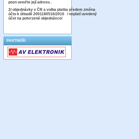
pozn uveďte její adresu .
2
/ objednávky v ČR a volba platba předem změna
účtu k úhtadě 2001180516/2010
/ neplatí uvedený
účet na potvrzené objednávce/
PARTNEŘI