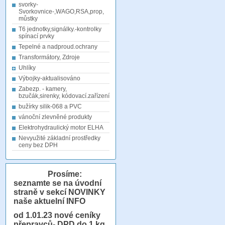
svorky-
Svorkovnice-,WAGO,RSA,prop,
můstky
T6 jednotky,signálky.-kontrolky
spínací prvky
Tepelné a nadproud.ochrany
Transformátory, Zdroje
Uhlíky
Výbojky-aktualisováno
Zabezp. - kamery,
bzučák,sirenky, kódovací.zařízení
bužírky silik-068 a PVC
vánoční zlevněné produkty
Elektrohydraulický motor ELHA
Nevyužité základní prostředky
ceny bez DPH
Prosíme:
seznamte se na úvodní
straně v sekcí NOVINKY
naše aktuelní INFO
od 1.01.23
nové ceníky
přepravců- DPD do 1 kg